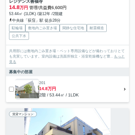
レジデンス善福寺
14.8
万円
管理/共益費6,600円
53.44㎡ (1LDK) /築12年 /2階建
中央線「荻窪」駅 徒歩28分
駐輪場
敷地内ごみ置き場
閑静な住宅地
耐震構造
公共下水
共用部には敷地内ごみ置き場・ペット専用設備などが備わっておりとて
も充実しています。室内設備は洗面所独立・浴室乾燥機など豊...
もっと
見る
募集中の部屋
201
14.8万円
2階 / 53.44㎡ / 1LDK
賃貸マンション