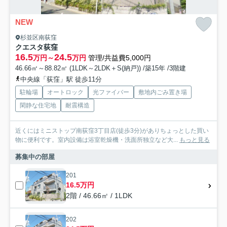
NEW
杉並区南荻窪
クエスタ荻窪
16.5
24.5
万円～
万円
管理/共益費5,000円
46.66㎡～88.82㎡ (1LDK～2LDK＋S(納戸)) /築15年 /3階建
中央線「荻窪」駅 徒歩11分
駐輪場
オートロック
光ファイバー
敷地内ごみ置き場
閑静な住宅地
耐震構造
近くにはミニストップ南荻窪3丁目店(徒歩3分)がありちょっとした買い
物に便利です。室内設備は浴室乾燥機・洗面所独立など大...
もっと見る
募集中の部屋
201
16.5万円
2階 / 46.66㎡ / 1LDK
202