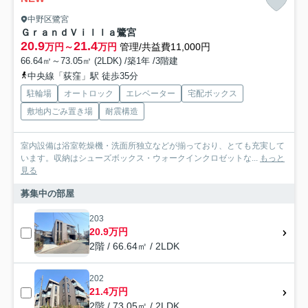
中野区鷺宮
ＧｒａｎｄＶｉｌｌａ鷺宮
20.9
21.4
万円～
万円
管理/共益費11,000円
66.64㎡～73.05㎡ (2LDK) /築1年 /3階建
中央線「荻窪」駅 徒歩35分
駐輪場
オートロック
エレベーター
宅配ボックス
敷地内ごみ置き場
耐震構造
室内設備は浴室乾燥機・洗面所独立などが揃っており、とても充実して
います。収納はシューズボックス・ウォークインクロゼットな...
もっと
見る
募集中の部屋
203
20.9万円
2階 / 66.64㎡ / 2LDK
202
21.4万円
2階 / 73.05㎡ / 2LDK