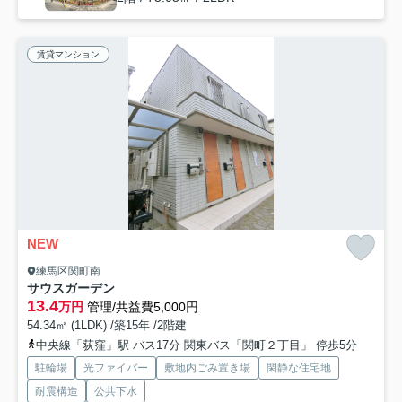
賃貸マンション
NEW
練馬区関町南
サウスガーデン
13.4
万円
管理/共益費5,000円
54.34㎡ (1LDK) /築15年 /2階建
中央線「荻窪」駅 バス17分 関東バス「関町２丁目」 停歩5分
駐輪場
光ファイバー
敷地内ごみ置き場
閑静な住宅地
耐震構造
公共下水