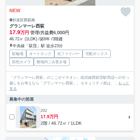
NEW
杉並区西荻南
グランマーレ西荻
17.9
万円
管理/共益費6,000円
46.72㎡ (1LDK) /築8年 /3階建
中央線「荻窪」駅 徒歩23分
駐輪場
オートロック
光ファイバー
宅配ボックス
防犯カメラ
敷地内ごみ置き場
「グランマーレ西荻」のここがイチオシ。総武線西荻窪駅周辺への引っ
越しをお考えなら「グランマーレ西荻」。セキュリティ面は、...
もっと
見る
募集中の部屋
202
17.9万円
2階 / 46.72㎡ / 1LDK