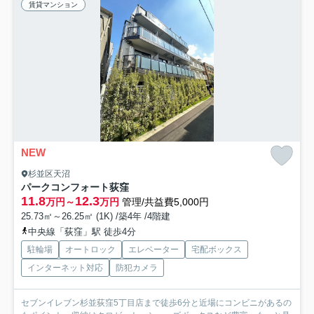
賃貸マンション
NEW
杉並区天沼
パークコンフォート荻窪
11.8
12.3
万円～
万円
管理/共益費5,000円
25.73㎡～26.25㎡ (1K) /築4年 /4階建
中央線「荻窪」駅 徒歩4分
駐輪場
オートロック
エレベーター
宅配ボックス
インターネット対応
防犯カメラ
セブンイレブン杉並荻窪5丁目店まで徒歩6分と近場にコンビニがあるの