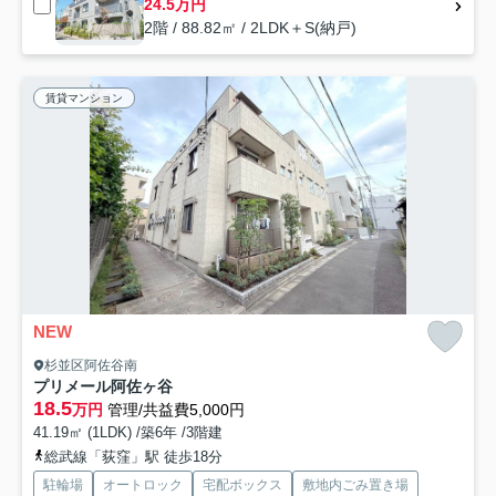
24.5万円
2階 / 88.82㎡ / 2LDK＋S(納戸)
賃貸マンション
NEW
杉並区阿佐谷南
プリメール阿佐ヶ谷
18.5
万円
管理/共益費5,000円
41.19㎡ (1LDK) /築6年 /3階建
総武線「荻窪」駅 徒歩18分
駐輪場
オートロック
宅配ボックス
敷地内ごみ置き場