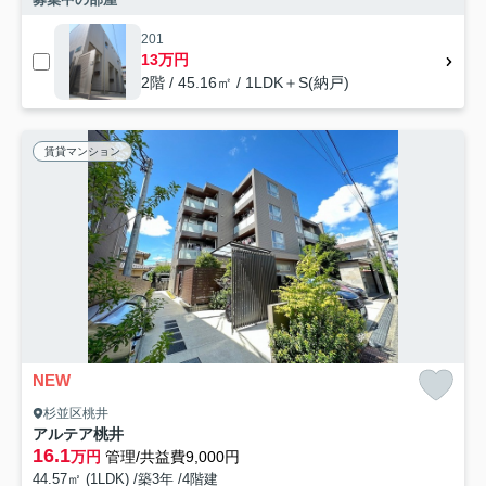
201
13万円
2階 / 45.16㎡ / 1LDK＋S(納戸)
賃貸マンション
NEW
杉並区桃井
アルテア桃井
16.1
万円
管理/共益費9,000円
44.57㎡ (1LDK) /築3年 /4階建