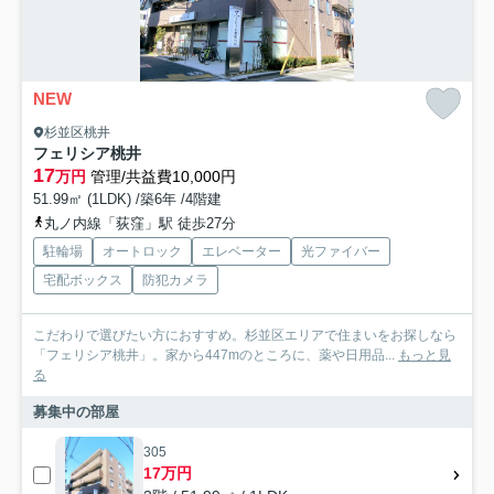
NEW
杉並区桃井
フェリシア桃井
17
万円
管理/共益費10,000円
51.99㎡ (1LDK) /築6年 /4階建
丸ノ内線「荻窪」駅 徒歩27分
駐輪場
オートロック
エレベーター
光ファイバー
宅配ボックス
防犯カメラ
こだわりで選びたい方におすすめ。杉並区エリアで住まいをお探しなら
「フェリシア桃井」。家から447mのところに、薬や日用品...
もっと見
る
募集中の部屋
305
17万円