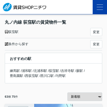
丸ノ内線 荻窪駅の賃貸物件一覧
荻窪駅
変更
条件から探す
変更
おすすめの駅
練馬駅
/
浦和駅
/
北浦和駅
/
荻窪駅
/
吉祥寺駅
/
蕨駅
/
豊島園駅
/
西荻窪駅
/
西川口駅
/
与野駅
63
棟
75
件