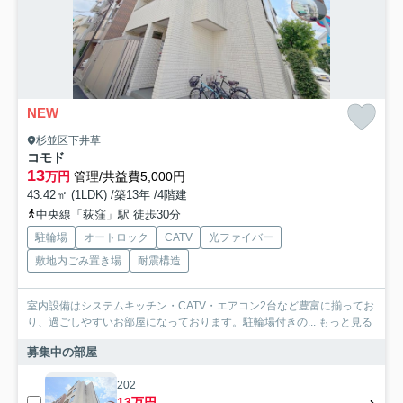
NEW
杉並区下井草
コモド
13
万円
管理/共益費5,000円
43.42㎡ (1LDK) /築13年 /4階建
中央線「荻窪」駅 徒歩30分
駐輪場
オートロック
CATV
光ファイバー
敷地内ごみ置き場
耐震構造
室内設備はシステムキッチン・CATV・エアコン2台など豊富に揃ってお
り、過ごしやすいお部屋になっております。駐輪場付きの...
もっと見る
募集中の部屋
202
13万円