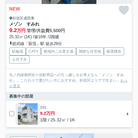
NEW
杉並区成田東
メゾン すみれ
9.2
万円
管理/共益費5,500円
25.32㎡ (1K) /築10年 /2階建
総武線「荻窪」駅 徒歩29分
駐輪場
CATV
敷地内ごみ置き場
閑静な住宅地
耐震構造
公共下水
丸ノ内線南阿佐ケ谷駅周辺への引っ越しをお考えなら「メゾン すみ
れ」。こだわりで選びたい方におすすめ。杉並区エリアで住まい...
もっ
と見る
募集中の部屋
101
9.2万円
1階 / 25.32㎡ / 1K