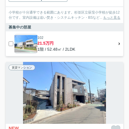
小学校が十分通学できる範囲にあります。杉並区立荻窪小学校が徒歩12
分です。室内設備は追い焚き・システムキッチン・BSなど...
もっと見る
募集中の部屋
102
21.5万円
1階 / 52.48㎡ / 2LDK
賃貸マンション
NEW