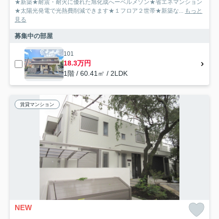
★新築★耐震・耐火に優れた旭化成へーベルメゾン★省エネマンション
★太陽光発電で光熱費削減できます★１フロア２世帯★新築な...
もっと
見る
募集中の部屋
101
18.3万円
1階 / 60.41㎡ / 2LDK
賃貸マンション
NEW