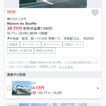
NEW
杉並区上井草
Maison du Souffle
18.7
万円
管理/共益費7,500円
55.77㎡ (2LDK) /築4年 /2階建
中央線「荻窪」駅 バス13分 関東バス「井荻駅入口」 停歩5分
駐輪場
オートロック
光ファイバー
宅配ボックス
敷地内ごみ置き場
閑静な住宅地
こだわりポイント満載のMaison du Souffle。りそな銀行井荻支店だった
ら歩いてすぐ(徒歩4分)。共用部には宅...
もっと見る
募集中の部屋
102
18.7万円
1階 / 55.77㎡ / 2LDK