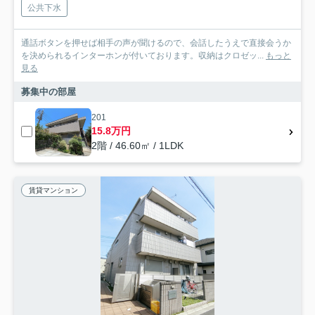
公共下水
通話ボタンを押せば相手の声が聞けるので、会話したうえで直接会うか
を決められるインターホンが付いております。収納はクロゼッ...
もっと
見る
募集中の部屋
201
15.8万円
2階 / 46.60㎡ / 1LDK
賃貸マンション