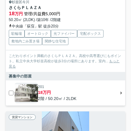
杉並区今川
さくらＰＬＡＺＡ
18
万円
管理/共益費5,000円
50.20㎡ (2LDK) /築10年 /2階建
中央線「荻窪」駅 徒歩20分
駐輪場
オートロック
光ファイバー
宅配ボックス
敷地内ごみ置き場
閑静な住宅地
こだわりポイント満載のさくらＰＬＡＺＡ。高校や高専選びにもポイン
ト。私立中央大学杉並高校が徒歩3分の場所にあります。室内...
もっと
見る
募集中の部屋
201
18万円
2階 / 50.20㎡ / 2LDK
賃貸マンション