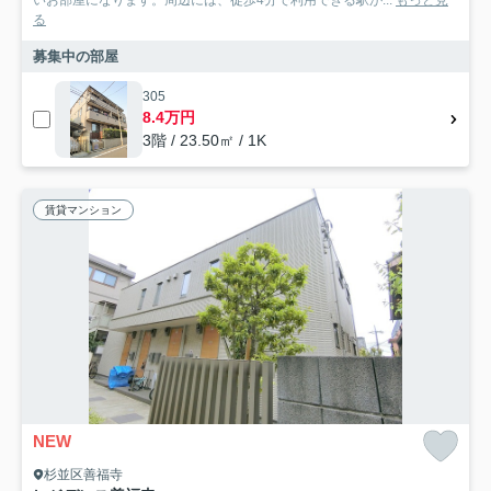
いお部屋になります。周辺には、徒歩4分で利用できる駅が...
もっと見
る
募集中の部屋
305
8.4万円
3階 / 23.50㎡ / 1K
賃貸マンション
NEW
杉並区善福寺