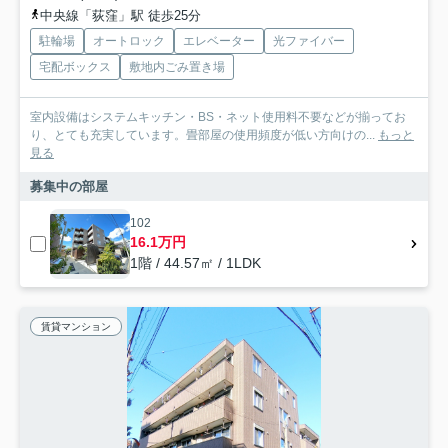
中央線「荻窪」駅 徒歩25分
駐輪場
オートロック
エレベーター
光ファイバー
宅配ボックス
敷地内ごみ置き場
室内設備はシステムキッチン・BS・ネット使用料不要などが揃ってお
り、とても充実しています。畳部屋の使用頻度が低い方向けの...
もっと
見る
募集中の部屋
102
16.1万円
1階 / 44.57㎡ / 1LDK
賃貸マンション