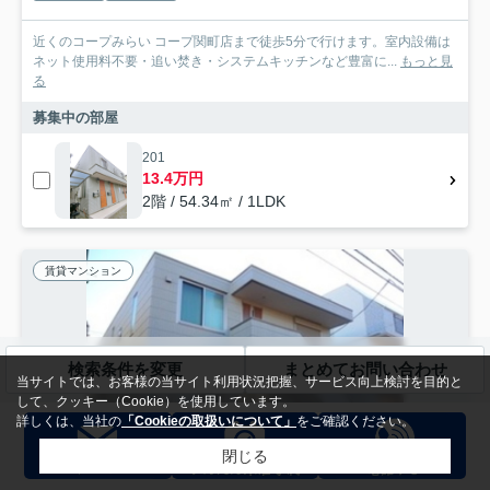
近くのコープみらい コープ関町店まで徒歩5分で行けます。室内設備は
ネット使用料不要・追い焚き・システムキッチンなど豊富に...
もっと見
る
募集中の部屋
201
13.4万円
2階 / 54.34㎡ / 1LDK
賃貸マンション
検索条件を変更
まとめてお問い合わせ
当サイトでは、お客様の当サイト利用状況把握、サービス向上検討を目的と
して、クッキー（Cookie）を使用しています。
詳しくは、当社の
「Cookieの取扱いについて」
をご確認ください。
閉じる