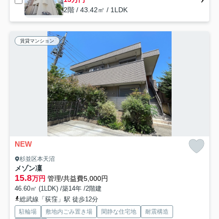
2階 / 43.42㎡ / 1LDK
賃貸マンション
NEW
杉並区本天沼
メゾン凜
15.8
万円
管理/共益費5,000円
46.60㎡ (1LDK) /築14年 /2階建
総武線「荻窪」駅 徒歩12分
駐輪場
敷地内ごみ置き場
閑静な住宅地
耐震構造