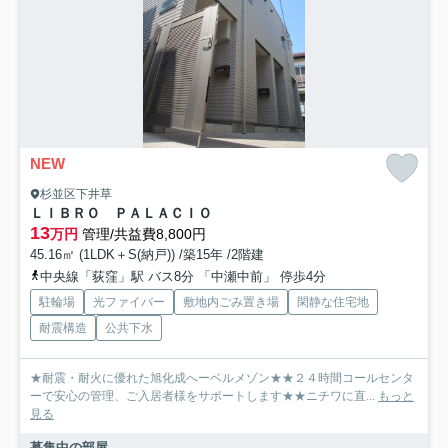
NEW
杉並区下井草
ＬＩＢＲＯ ＰＡＬＡＣＩＯ
13
万円
管理/共益費8,800円
45.16㎡ (1LDK＋S(納戸)) /築15年 /2階建
中央線「荻窪」駅 バス8分 「中瀬中前」 停歩4分
駐輪場
光ファイバー
敷地内ごみ置き場
閑静な住宅地
耐震構造
公共下水
★耐震・耐火に優れた旭化成へーベルメゾン★★２４時間コールセンタ
ーで安心の管理、ご入居者様をサポートします★★ニチワに直...
もっと
見る
募集中の部屋