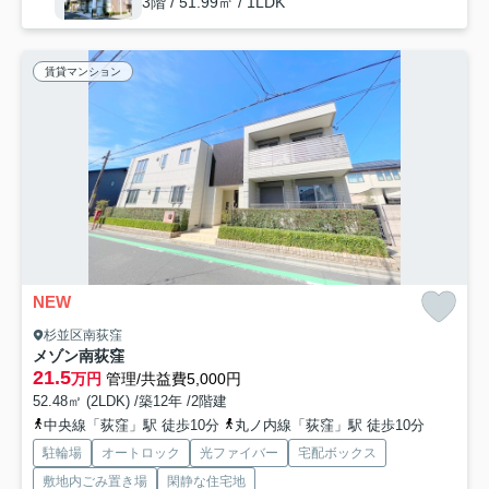
3階 / 51.99㎡ / 1LDK
賃貸マンション
NEW
杉並区南荻窪
メゾン南荻窪
21.5
万円
管理/共益費5,000円
52.48㎡ (2LDK) /築12年 /2階建
中央線「荻窪」駅 徒歩10分
丸ノ内線「荻窪」駅 徒歩10分
駐輪場
オートロック
光ファイバー
宅配ボックス
敷地内ごみ置き場
閑静な住宅地