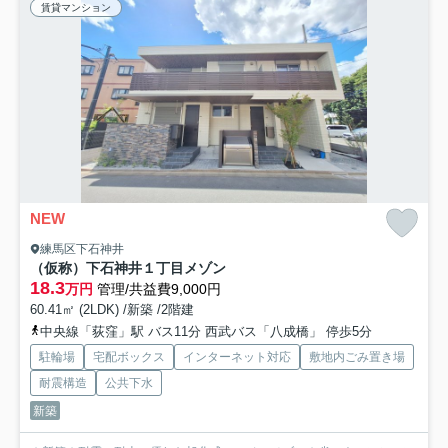
賃貸マンション
NEW
練馬区下石神井
（仮称）下石神井１丁目メゾン
18.3
万円
管理/共益費9,000円
60.41㎡ (2LDK) /新築 /2階建
中央線「荻窪」駅 バス11分 西武バス「八成橋」 停歩5分
駐輪場
宅配ボックス
インターネット対応
敷地内ごみ置き場
耐震構造
公共下水
新築