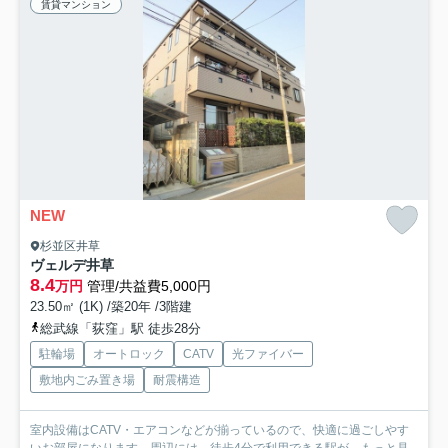
賃貸マンション
NEW
杉並区井草
ヴェルデ井草
8.4
万円
管理/共益費5,000円
23.50㎡ (1K) /築20年 /3階建
総武線「荻窪」駅 徒歩28分
駐輪場
オートロック
CATV
光ファイバー
敷地内ごみ置き場
耐震構造
室内設備はCATV・エアコンなどが揃っているので、快適に過ごしやす