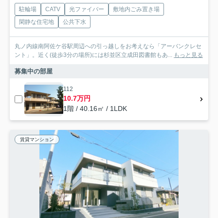
駐輪場
CATV
光ファイバー
敷地内ごみ置き場
閑静な住宅地
公共下水
丸ノ内線南阿佐ケ谷駅周辺への引っ越しをお考えなら「アーバンクレセ
ント」。近く(徒歩3分の場所)には杉並区立成田図書館もあ...
もっと見る
募集中の部屋
112
10.7万円
1階 / 40.16㎡ / 1LDK
賃貸マンション