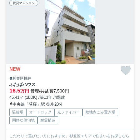
賃貸マンション
NEW
杉並区桃井
ふたばハウス
16.5
万円
管理/共益費7,500円
45.41㎡ (1LDK) /築13年 /4階建
中央線「荻窪」駅 徒歩20分
駐輪場
オートロック
光ファイバー
敷地内ごみ置き場
閑静な住宅地
耐震構造
こだわりで選びたい方におすすめ。杉並区エリアで住まいをお探しなら