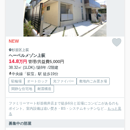
NEW
杉並区上荻
ヘーベルメゾン上荻
14.8
万円
管理/共益費5,000円
38.32㎡ (1LDK) /築8年 /2階建
中央線「荻窪」駅 徒歩19分
駐輪場
オートロック
光ファイバー
敷地内ごみ置き場
閑静な住宅地
耐震構造
ファミリーマート杉並桃井店まで徒歩6分と近場にコンビニがあるのも
ポイント。室内設備は追い焚き・BS・システムキッチンなど...
もっと見
る
募集中の部屋