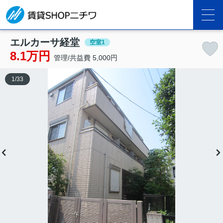
エルカーサ経堂
空室1
8.1万円
管理/共益費 5,000円
1
/
33