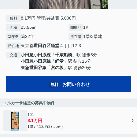
8.1万円 管理/共益費 5,000円
賃料
23.55㎡
1K
面積
間取り
築22年
1階/3階建
築年数
所在階
東京都
世田谷区
経堂
４丁目12-3
所在地
小田急小田原線
「
千歳船橋
」駅 徒歩5分
交通
小田急小田原線
「
経堂
」駅 徒歩15分
東急世田谷線
「
宮の坂
」駅 徒歩20分
お問い合わせ
無料
エルカーサ経堂の募集中物件
101
8.1万円
1階 / 7.12坪(23.55㎡)