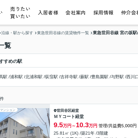
売りたい
い
入居者様
会社案内
採用情報
仲介会
買いたい
東急世田谷線 宮の坂
沿線・駅から探す
東急世田谷線の賃貸物件一覧
一覧
すすめの駅
馬駅
/
浦和駅
/
北浦和駅
/
荻窪駅
/
吉祥寺駅
/
蕨駅
/
豊島園駅
/
与野駅
/
西川
件
マンション
世田谷区
経堂
ＭＹコート経堂
9.5
10.3
万円～
万円
管理/共益費5,000円
25.81㎡ (1K) /築21年 /3階建