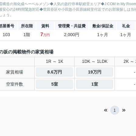
震構造の旭化成ヘーベルメゾン◆人気の急行停車駅経堂エリア◆J:COM In My Roo
後安心の24時間緊急対応◆世田谷区や小田急小田原線経堂付近でのお部屋探しは当
しょう。
部屋番号
所在階
賃料
管理費・共益費
敷金/保証金
礼金
7
103
1階
2,000円
1ヶ月
1ヶ月
万円
の坂の掲載物件の家賃相場
1R ～ 1K
1DK ～ 1LDK
2K ～ 
家賃相場
8.6万円
19万円
-
空室件数
5室
1室
-
1