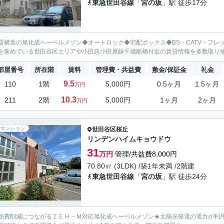
東急世田谷線
「
宮の坂
」駅 徒歩17分
震構造の旭化成ヘーベルメゾン◆オートロック◆宅配ボックス◆BS・CATV・フ
を集めている世田谷区エリアや小田急小田原線千歳船橋付近の賃貸情報を多数取り揃え
部屋番号
所在階
賃料
管理費・共益費
敷金/保証金
礼金
9.5
110
1階
5,000円
0.5ヶ月
1.5ヶ月
万円
10.3
211
2階
5,000円
1ヶ月
2ヶ月
万円
マンション
世田谷区
桜丘
リンデンハイムキョウドウ
31
万円
管理/共益費8,000円
70.80㎡ (3LDK) /築1年未満 /2階建
東急世田谷線
「
宮の坂
」駅 徒歩24分
熱費削減につながるＺＥＨ－Ｍ対応旭化成ヘーベルメゾン★太陽光発電の電力が利