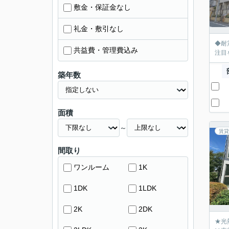
敷金・保証金なし
礼金・敷引なし
◆耐
共益費・管理費込み
注目
築年数
面積
～
賃貸
間取り
ワンルーム
1K
1DK
1LDK
2K
2DK
★光