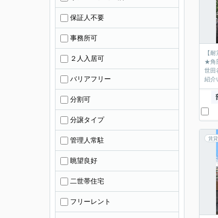
保証人不要
事務所可
【耐
２人入居可
★角
世田
バリアフリー
紹介
分割可
分譲タイプ
賃貸
管理人常駐
眺望良好
二世帯住宅
フリーレント