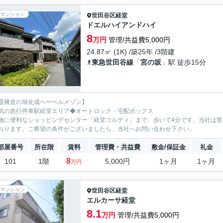
マンション
世田谷区
経堂
ドエルハイアンドハイ
8
万円
管理/共益費5,000円
24.87㎡ (1K) /築25年 /3階建
東急世田谷線
「
宮の坂
」駅 徒歩15分
震構造の旭化成ヘーベルメゾン】
気の急行停車駅経堂エリア◆オートロック・宅配ボックス
物に便利なショッピングセンター「経堂コルティ」まで、歩いて4分です。当社は
おります。ご希望の条件がございましたら、当社へお問い合わせ下さい。
部屋番号
所在階
賃料
管理費・共益費
敷金/保証金
礼金
8
101
1階
5,000円
1ヶ月
1ヶ月
万円
マンション
世田谷区
経堂
エルカーサ経堂
8.1
万円
管理/共益費5,000円