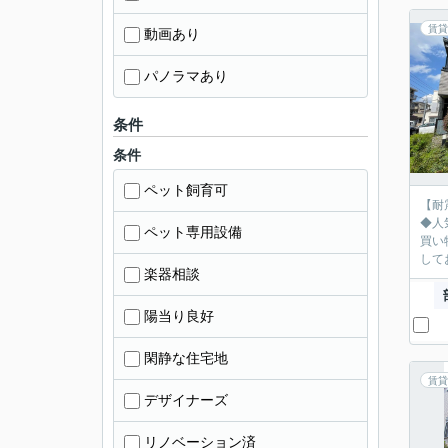
賃貸
動画あり
パノラマあり
条件
条件
ペット飼育可
【耐
◆人
ペット専用設備
買い
して
楽器相談
陽当り良好
閑静な住宅地
賃貸
デザイナーズ
リノベーション済