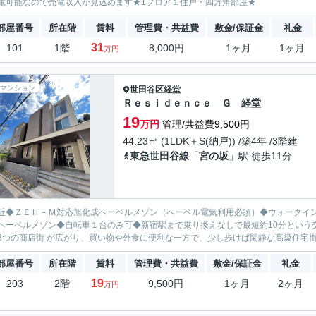
電可能なので売電収入が見込めます★1フロア１住戸・四方角部屋★
部屋番号
所在階
賃料
管理費・共益費
敷金/保証金
礼金
31
101
1階
8,000円
1ヶ月
1ヶ月
万円
マンション
世田谷区
経堂
Ｒｅｓｉｄｅｎｃｅ Ｇ 経堂
19
万円
管理/共益費9,500円
44.23㎡ (1LDK＋S(納戸)) /築4年 /3階建
東急世田谷線
「
宮の坂
」駅 徒歩11分
近◆ＺＥＨ－Ｍ対応旭化成へーベルメゾン（へーベル電気利用必須）◆ウォークイ
ヘーベルメゾン◆自転車１台のみ可◆新宿駅まで乗り換えなしで最短約10分という
3つの商店街 が広がり、買い物や外食に便利な一方で、少し歩けば閑静な高級住宅街
部屋番号
所在階
賃料
管理費・共益費
敷金/保証金
礼金
19
203
2階
9,500円
1ヶ月
2ヶ月
万円