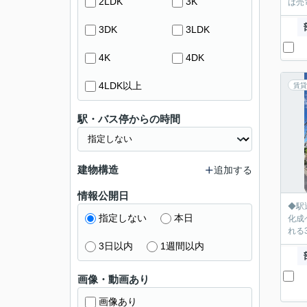
2LDK
3K
は売
3DK
3LDK
4K
4DK
4LDK以上
賃貸
駅・バス停からの時間
建物構造
追加する
情報公開日
◆駅
指定しない
本日
化成
れる
3日以内
1週間以内
画像・動画あり
画像あり