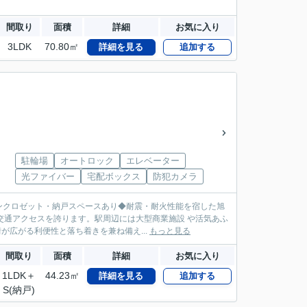
間取り
面積
詳細
お気に入り
3LDK
70.80㎡
詳細を見る
追加する
駐輪場
オートロック
エレベーター
光ファイバー
宅配ボックス
防犯カメラ
ンクロゼット・納戸スペースあり◆耐震・耐火性能を宿した旭
交通アクセスを誇ります。駅周辺には大型商業施設 や活気あふ
が広がる利便性と落ち着きを兼ね備え...
もっと見る
間取り
面積
詳細
お気に入り
1LDK＋
44.23㎡
詳細を見る
追加する
S(納戸)