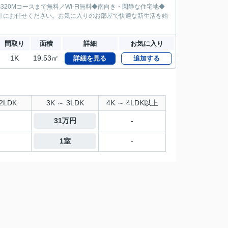
m320Mコースまで無料／Wi-Fi無料◆南向き・閑静な住宅地◆
社にお任せください。お気に入りのお部屋で快適な新生活を始
間取り
面積
詳細
お気に入り
1K
19.53㎡
詳細を見る
追加する
2LDK
3K ～ 3LDK
4K ～ 4LDK以上
31万円
-
1室
-