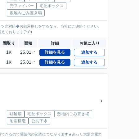
光ファイバー
宅配ボックス
敷地内ごみ置き場
レッツ光対応◆お部屋探しをするなら、当社にご連絡ください。
ております(^o^)
間取り
面積
詳細
お気に入り
1K
25.81㎡
詳細を見る
追加する
1K
25.81㎡
詳細を見る
追加する
駐輪場
宅配ボックス
敷地内ごみ置き場
耐震構造
公共下水
用できるので電気代の節約につながります★余った太陽光電力