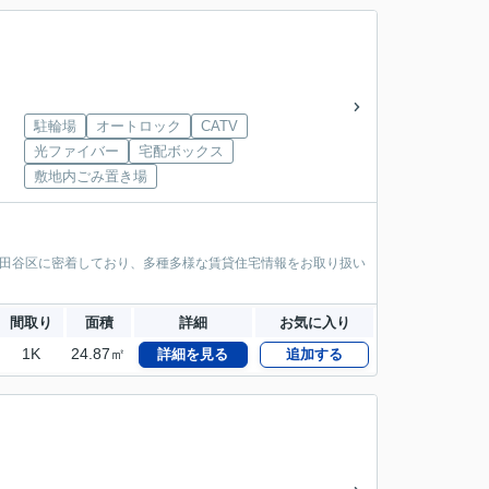
駐輪場
オートロック
CATV
光ファイバー
宅配ボックス
敷地内ごみ置き場
世田谷区に密着しており、多種多様な賃貸住宅情報をお取り扱い
間取り
面積
詳細
お気に入り
1K
24.87㎡
詳細を見る
追加する