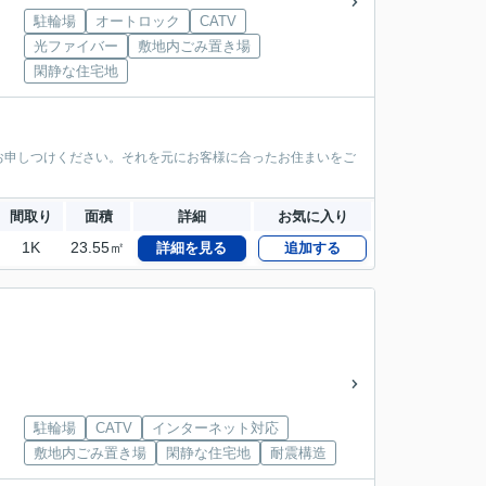
駐輪場
オートロック
CATV
光ファイバー
敷地内ごみ置き場
閑静な住宅地
お申しつけください。それを元にお客様に合ったお住まいをご
間取り
面積
詳細
お気に入り
1K
23.55㎡
詳細を見る
追加する
駐輪場
CATV
インターネット対応
敷地内ごみ置き場
閑静な住宅地
耐震構造