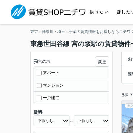
借りたい
貸した
東京・神奈川・埼玉・千葉の賃貸情報をお探しならニチワ
東急世田谷線 宮の坂駅の賃貸物件
お
宮の坂
変更
アパート
練
マンション
6
7
棟
一戸建て
賃貸
賃料
～