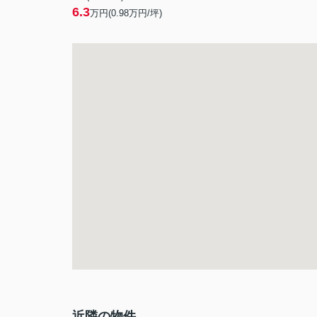
6.3
万円(
0.98
万円/坪)
近隣の物件