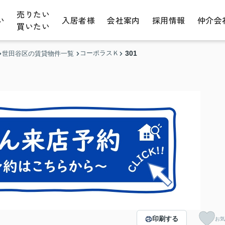
売りたい
い
入居者様
会社案内
採用情報
仲介会
買いたい
コーポラスＫ
301
世田谷区の賃貸物件一覧
印刷する
お気