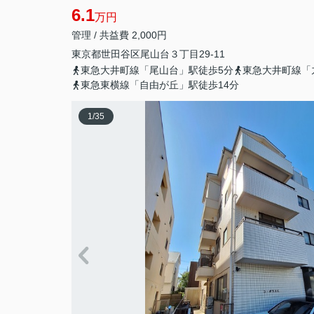
6.1
万円
管理 / 共益費 2,000円
東京都
世田谷区
尾山台
３丁目29-11
東急大井町線「尾山台」駅徒歩5分
東急大井町線「
東急東横線「自由が丘」駅徒歩14分
1
/
35