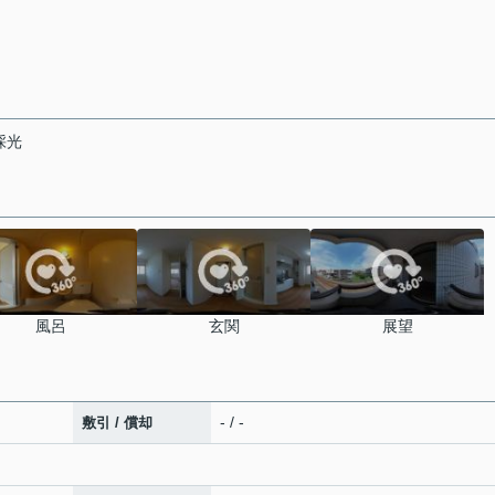
採光
風呂
玄関
展望
- / -
敷引 / 償却