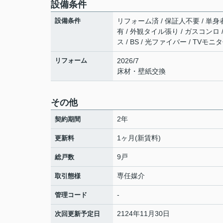
設備条件
設備条件
リフォーム済 / 保証人不要 / 単身者
有 / 外観タイル張り / ガスコンロ 
ス / BS / 光ファイバー / TV
リフォーム
2026/7
床材・壁紙交換
その他
2年
契約期間
1ヶ月(新賃料)
更新料
9戸
総戸数
専任媒介
取引態様
-
管理コード
2124年11月30日
次回更新予定日