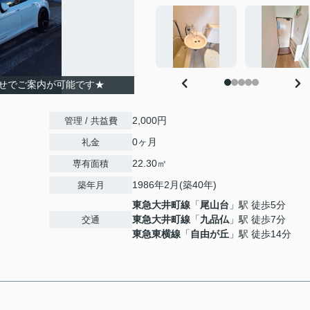
せでご案内が可能です★
2,000円
管理 / 共益費
0ヶ月
礼金
22.30㎡
専有面積
1986年2月(築40年)
築年月
東急大井町線
「
尾山台
」駅 徒歩5分
東急大井町線
「
九品仏
」駅 徒歩7分
交通
東急東横線
「
自由が丘
」駅 徒歩14分