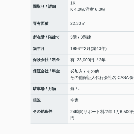
1K
間取り / 詳細
K 4.0帖
/
洋室 6.0帖
22.30㎡
専有面積
3階 / 3階建
所在階 / 階建て
1986年2月(築40年)
築年月
保険会社 / 料金
有 23,000円 / 2年
保証会社 / 料金
必加入 / その他
その他保証人代行会社名:CASA 
駐車場 / 月額
無 / -
空家
現況
その他条件
24時間サポート料/2年:1万6,500
円