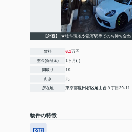
【外観】
★物件現地や最寄駅等でのお待ち合わ
6.1
万円
賃料
1ヶ月(-)
敷金(保証金)
1K
間取り
北
向き
東京都
世田谷区
尾山台
３丁目29-11
所在地
物件の特徴