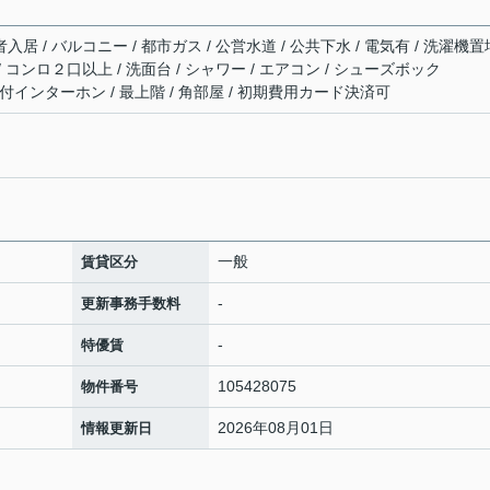
入居 / バルコニー / 都市ガス / 公営水道 / 公共下水 / 電気有 / 洗濯機置
/ コンロ２口以上 / 洗面台 / シャワー / エアコン / シューズボック
モニタ付インターホン / 最上階 / 角部屋 / 初期費用カード決済可
一般
賃貸区分
-
更新事務手数料
-
特優賃
105428075
物件番号
2026年08月01日
情報更新日