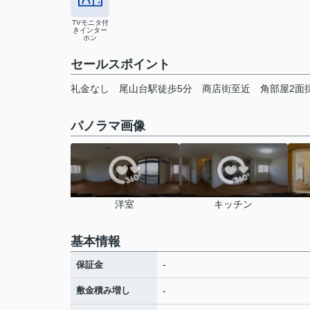
TVモニタ付
きインター
ホン
セールスポイント
礼金なし 尾山台駅徒歩5分 商店街至近 角部屋2面
パノラマ画像
洋室
キッチン
基本情報
-
保証金
敷金積み増し
-