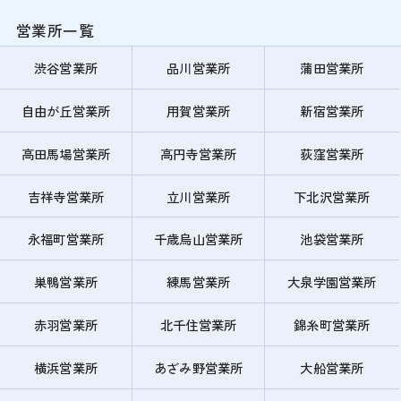
営業所一覧
渋谷営業所
品川営業所
蒲田営業所
自由が丘営業所
用賀営業所
新宿営業所
高田馬場営業所
高円寺営業所
荻窪営業所
吉祥寺営業所
立川営業所
下北沢営業所
永福町営業所
千歳烏山営業所
池袋営業所
巣鴨営業所
練馬営業所
大泉学園営業所
赤羽営業所
北千住営業所
錦糸町営業所
横浜営業所
あざみ野営業所
大船営業所