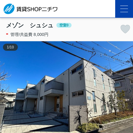
メゾン シュシュ
空室0
-
管理/共益費 8,000円
1
/
10