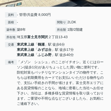
- 管理/共益費 8,000円
賃料
-
2LDK
面積
間取り
築8年
1階/2階建
築年数
所在階
埼玉県
富士見市
関沢
２丁目13-43
所在地
東武東上線
「
鶴瀬
」駅 徒歩6分
交通
東武東上線
「
みずほ台
」駅 徒歩17分
東武東上線
「
ふじみ野
」駅 徒歩40分
「メゾン シュシュ」のここがイチオシ。近くにはロー
備考
ソン(徒歩1分)がありちょっとした買い物に便利です。
防犯対策もバッチリなマンションタイプの物件です。こ
ちらは初期費用をカードでお支払いいただける物件なの
で、支払い手続きの手間が省けます。富士見市エリアに
ある賃貸情報のことなら、地域に密着した当社へお任せ
下さい。当社は、多種多様な賃貸情報を取り扱っており
ます。ご要望や不明な点などございましたら、お気軽に
ご連絡下さい。