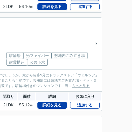
2LDK
56.10㎡
詳細を見る
追加する
駐輪場
光ファイバー
敷地内ごみ置き場
耐震構造
公共下水
がでしょうか。家から徒歩5分にドラッグストア「ウェルシア」
することも可能です。共用部には敷地内ごみ置き場・ペット専
装です。駐輪場付きのマンションです。当...
もっと見る
間取り
面積
詳細
お気に入り
2LDK
55.12㎡
詳細を見る
追加する