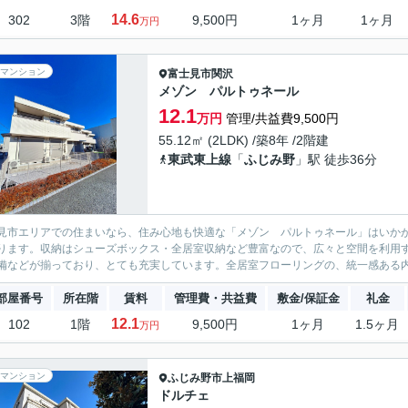
14.6
302
3階
9,500円
1ヶ月
1ヶ月
万円
マンション
富士見市
関沢
メゾン パルトゥネール
12.1
万円
管理/共益費9,500円
55.12㎡ (2LDK) /築8年 /2階建
東武東上線
「
ふじみ野
」駅 徒歩36分
見市エリアでの住まいなら、住み心地も快適な「メゾン パルトゥネール」はいか
ります。収納はシューズボックス・全居室収納など豊富なので、広々と空間を利用
備などが揃っており、とても充実しています。全居室フローリングの、統一感ある内
部屋番号
所在階
賃料
管理費・共益費
敷金/保証金
礼金
12.1
102
1階
9,500円
1ヶ月
1.5ヶ月
万円
マンション
ふじみ野市
上福岡
ドルチェ