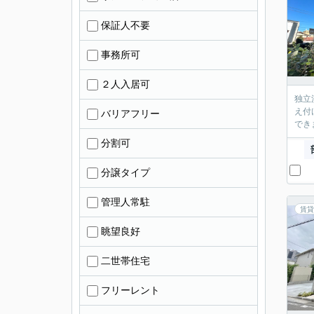
保証人不要
事務所可
２人入居可
独立
え付
バリアフリー
でき
分割可
分譲タイプ
管理人常駐
賃貸
眺望良好
二世帯住宅
フリーレント