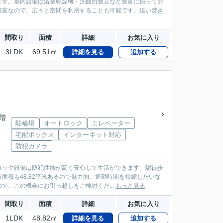
ます。室内設備は浴室乾燥機・洗面所独立など豊富に揃ってお
豊富なので、広々と空間を利用することも可能です。追い焚き
間取り
面積
詳細
お気に入り
3LDK
69.51㎡
詳細を見る
追加する
4階
駐輪場
オートロック
エレベーター
宅配ボックス
インターネット対応
防犯カメラ
ロック設備は防犯性能が高く安心して生活ができます。駅徒歩
積も48.82平米あるので魅力的。通勤時間を短縮したいな
、この機会にお引っ越しをご検討くだ...
もっと見る
間取り
面積
詳細
お気に入り
1LDK
48.82㎡
詳細を見る
追加する