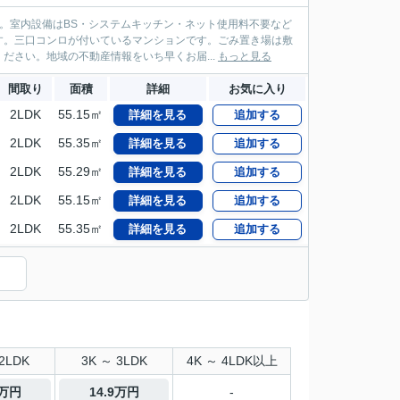
。室内設備はBS・システムキッチン・ネット使用料不要など
す。三口コンロが付いているマンションです。ごみ置き場は敷
ださい。地域の不動産情報をいち早くお届...
もっと見る
間取り
面積
詳細
お気に入り
2LDK
55.15㎡
詳細を見る
追加する
2LDK
55.35㎡
詳細を見る
追加する
2LDK
55.29㎡
詳細を見る
追加する
2LDK
55.15㎡
詳細を見る
追加する
2LDK
55.35㎡
詳細を見る
追加する
2LDK
3K ～ 3LDK
4K ～ 4LDK以上
9万円
14.9万円
-