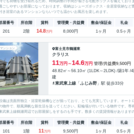
時でも荷物を受け取れるため、時間調整の手間が省ける宅配ボックスを備えており
過ごしやすいお部屋になっております。収納はシューズボックス・全居室収納など
付き浴室のあるマンションならいつでも温かいお風呂を楽しめます。
部屋番号
所在階
賃料
管理費・共益費
敷金/保証金
礼金
14.8
201
2階
8,000円
1ヶ月
0.5ヶ月
万円
マンション
富士見市
鶴瀬東
クラリス
11
14.6
万円～
万円
管理/共益費9,500円
48.82㎡～56.10㎡ (1LDK～2LDK) /築1年 /
建
東武東上線
「
ふじみ野
」駅 徒歩33分
設備は洗面所独立・浴室乾燥機などが揃っており、とても充実しています。オート
の物件で、順風満帆な新生活を送ってください。駐輪場が付いている物件です。専有面
東武東上線鶴瀬周辺でお部屋探しをするのも手です。数多くの賃貸情報がありますので
部屋番号
所在階
賃料
管理費・共益費
敷金/保証金
礼金
11
101
1階
9,500円
1ヶ月
0.5ヶ月
万円