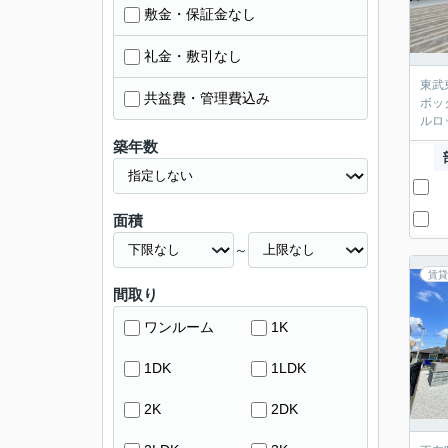
敷金・保証金なし
礼金・敷引なし
東武
共益費・管理費込み
ボッ
ルロ
築年数
面積
～
賃貸
間取り
ワンルーム
1K
1DK
1LDK
2K
2DK