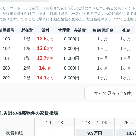
ミリーマート ふじみ野二丁目店まで徒歩3分と近場にコンビニがあるのもポイント
した設備を備え付けています。駐車可能スペースがあるので遠くへの駐車が不要で
にあります。できるだけ早めに不動産情報を集めたい方は当社スタッフまでご連絡く
部屋番号
所在階
賃料
管理費・共益費
敷金/保証金
礼金
13.5
103
1階
8,000円
1ヶ月
1ヶ月
万円
13.6
102
1階
8,000円
1ヶ月
1ヶ月
万円
13.7
101
1階
8,000円
1ヶ月
1ヶ月
万円
14
203
2階
8,000円
1ヶ月
1ヶ月
万円
14.1
202
2階
8,000円
1ヶ月
1ヶ月
万円
すべて見る（全9件）
じみ野の掲載物件の家賃相場
1R ～ 1K
1DK ～ 1LDK
2K ～ 
-
家賃相場
9.3万円
13.