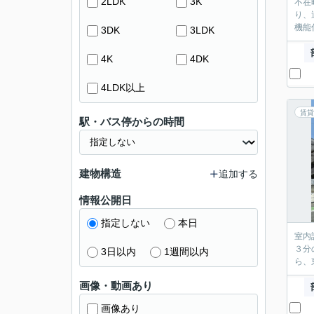
2LDK
3K
不在
り、
機能
3DK
3LDK
4K
4DK
4LDK以上
賃貸
駅・バス停からの時間
建物構造
追加する
情報公開日
指定しない
本日
室内
３分
3日以内
1週間以内
ら、
画像・動画あり
画像あり