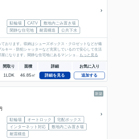
駐輪場
CATV
敷地内ごみ置き場
閑静な住宅地
耐震構造
公共下水
っております。収納はシューズボックス・クロゼットなどが備
プルキー・防犯シャッターなど充実しているので安心して生活
屋になります。閑静な住宅地にあるマンショ...
もっと見る
間取り
面積
詳細
お気に入り
1LDK
46.85㎡
詳細を見る
追加する
新築
円
駐輪場
オートロック
宅配ボックス
インターネット対応
敷地内ごみ置き場
耐震構造