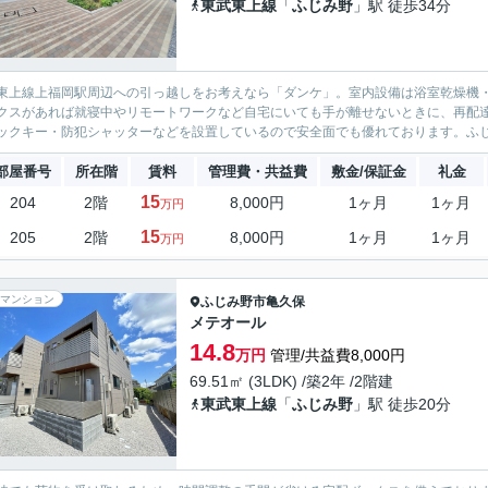
東武東上線
「
ふじみ野
」駅 徒歩34分
東上線上福岡駅周辺への引っ越しをお考えなら「ダンケ」。室内設備は浴室乾燥機
クスがあれば就寝中やリモートワークなど自宅にいても手が離せないときに、再配
ックキー・防犯シャッターなどを設置しているので安全面でも優れております。ふじ
部屋番号
所在階
賃料
管理費・共益費
敷金/保証金
礼金
15
204
2階
8,000円
1ヶ月
1ヶ月
万円
15
205
2階
8,000円
1ヶ月
1ヶ月
万円
マンション
ふじみ野市
亀久保
メテオール
14.8
万円
管理/共益費8,000円
69.51㎡ (3LDK) /築2年 /2階建
東武東上線
「
ふじみ野
」駅 徒歩20分