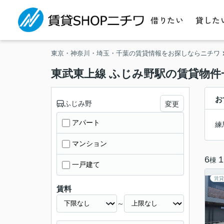
借りたい
貸した
東京・神奈川・埼玉・千葉の賃貸情報をお探しならニチワ
東武東上線 ふじみ野駅の賃貸物件
お
ふじみ野
変更
アパート
練
マンション
6
1
棟
一戸建て
賃貸
賃料
～