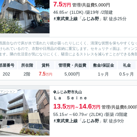
7.5
万円
管理/共益費5,000円
46.85㎡ (1LDK) /築19年 /2階建
東武東上線
「
ふじみ野
」駅 徒歩25分
洗面台なので床が水で濡れたり鏡が曇ったりしにくく、清潔な状態を保ちやすくな
けられているので、衣類や日用品の収納に重宝します。セキュリティ面は、ディン
ます。隣の生活音が気になりにくく、騒音によるストレスを減らすことができる角部
部屋番号
所在階
賃料
管理費・共益費
敷金/保証金
礼金
7.5
202
2階
5,000円
1ヶ月
0.5ヶ月
万円
マンション
ふじみ野市
丸山
Ｌａ Ｓｅｉｎｅ
13.5
14.6
万円～
万円
管理/共益費8,000
55.15㎡～60.79㎡ (2LDK) /新築 /3階建
東武東上線
「
ふじみ野
」駅 徒歩9分