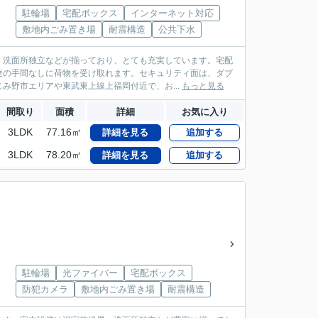
駐輪場
宅配ボックス
インターネット対応
敷地内ごみ置き場
耐震構造
公共下水
・洗面所独立などが揃っており、とても充実しています。宅配
達の手間なしに荷物を受け取れます。セキュリティ面は、ダブ
み野市エリアや東武東上線上福岡付近で、お...
もっと見る
間取り
面積
詳細
お気に入り
3LDK
77.16㎡
詳細を見る
追加する
3LDK
78.20㎡
詳細を見る
追加する
駐輪場
光ファイバー
宅配ボックス
防犯カメラ
敷地内ごみ置き場
耐震構造