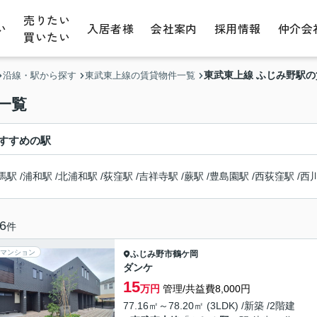
売りたい
い
入居者様
会社案内
採用情報
仲介会
買いたい
東武東上線 ふじみ野駅
沿線・駅から探す
東武東上線の賃貸物件一覧
一覧
すすめの駅
馬駅
/
浦和駅
/
北浦和駅
/
荻窪駅
/
吉祥寺駅
/
蕨駅
/
豊島園駅
/
西荻窪駅
/
西
6
件
マンション
ふじみ野市
鶴ケ岡
ダンケ
15
万円
管理/共益費8,000円
77.16㎡～78.20㎡ (3LDK) /新築 /2階建