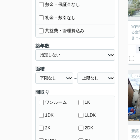
敷金・保証金なし
礼金・敷引なし
室内
共益費・管理費込み
る空
きっ
築年数
面積
アパ
～
間取り
ワンルーム
1K
1DK
1LDK
2K
2DK
新築
窓が