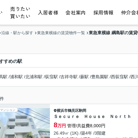
売りたい
い
入居者様
会社案内
採用情報
仲介会
買いたい
東急東横線 綱島駅の賃
沿線・駅から探す
東急東横線の賃貸物件一覧
すすめの駅
馬駅
/
浦和駅
/
北浦和駅
/
荻窪駅
/
吉祥寺駅
/
蕨駅
/
豊島園駅
/
西荻窪駅
/
西
件
マンション
横浜市鶴見区
駒岡
Ｓｅｃｕｒｅ Ｈｏｕｓｅ Ｎｏｒｔｈ
8
万円
管理/共益費8,000円
26.49㎡ (1K) /築4年 /3階建