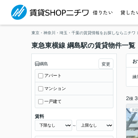
借りたい
貸した
東京・神奈川・埼玉・千葉の賃貸情報をお探しならニチワ
東急東横線 綱島駅の賃貸物件一覧
お
綱島
変更
アパート
練
マンション
2
3
棟
一戸建て
賃貸
賃料
～