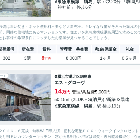
東急東横線
「
綱島
」駅 バス20分 「駒岡
神社前」 停歩6分
設備は追い焚き・ネット使用料不要など大変充実。キレイな設備がそろった築浅の
間。閑静な住宅地にあるマンションです。住まいを東急東横線綱島周辺で求めるの
とお客様の希望条件にマッチしたお部屋が見つかることでしょう。
部屋番号
所在階
賃料
管理費・共益費
敷金/保証金
礼金
8
302
3階
8,000円
1ヶ月
0.5ヶ月
万円
ート
横浜市港北区
綱島東
エストグローヴ
14
万円
管理/共益費5,000円
50.15㎡ (2LDK＋S(納戸)) /新築 /2階建
東急東横線
「
綱島
」駅 徒歩19分
２０２６．６完成 無料Wi-Fi導入済 便利な宅配ＢＯＸ・ウォークインクロゼ
あり明るいカウンターキッチン 窓がある明るい浴室は追焚・暖房乾燥機能付 ウ