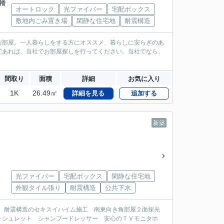
八幡
オートロック
光ファイバー
宅配ボックス
敷地内ごみ置き場
閑静な住宅地
耐震構造
お部屋。一人暮らしをする方にオススメ、暮らしに安らぎのあ
であれば、当社でお部屋探しを行ってください。当社でなら、
間取り
面積
詳細
お気に入り
1K
26.49㎡
詳細を見る
追加する
新築
光ファイバー
宅配ボックス
閑静な住宅地
外観タイル張り
耐震構造
公共下水
ット 耐震構造のセキスイハイム施工 南東向き角部屋２面採光
ォシュレット シャンプードレッサー 安心のＴＶモニタホ