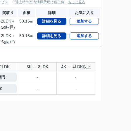
ス ※退去時の室内清掃費用は借主負...
もっと見る
間取り
面積
詳細
お気に入り
2LDK＋
50.15㎡
詳細を見る
追加する
S(納戸)
2LDK＋
50.15㎡
詳細を見る
追加する
S(納戸)
2LDK
3K ～ 3LDK
4K ～ 4LDK以上
万円
-
-
室
-
-