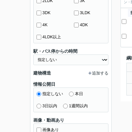
2LDK
3K
ン・
3DK
3LDK
4K
4DK
4LDK以上
駅・バス停からの時間
綱
建物構造
追加する
情報公開日
指定しない
本日
3日以内
1週間以内
画像・動画あり
画像あり