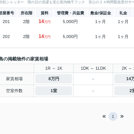
防犯シャッター 雨の日の洗濯も安心室内物干フック 安心の２４時間緊急受付サービ
部屋番号
所在階
賃料
管理費・共益費
敷金/保証金
礼金
14
201
2階
5,000円
1ヶ月
1ヶ月
万円
14
202
2階
5,000円
1ヶ月
1ヶ月
万円
島の掲載物件の家賃相場
1R ～ 1K
1DK ～ 1LDK
2K ～ 
家賃相場
8万円
-
14
空室件数
1室
-
2
1