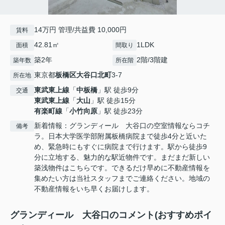
14万円 管理/共益費 10,000円
賃料
42.81㎡
1LDK
面積
間取り
築2年
2階/3階建
築年数
所在階
東京都
板橋区
大谷口北町
3-7
所在地
東武東上線
「
中板橋
」駅 徒歩9分
交通
東武東上線
「
大山
」駅 徒歩15分
有楽町線
「
小竹向原
」駅 徒歩23分
新着情報：グランディール 大谷口の空室情報ならコチ
備考
ラ。日本大学医学部附属板橋病院まで徒歩4分と近いた
め、緊急時にもすぐに病院まで行けます。駅から徒歩9
分に立地する、魅力的な駅近物件です。まだまだ新しい
築浅物件はこちらです。できるだけ早めに不動産情報を
集めたい方は当社スタッフまでご連絡ください。地域の
不動産情報をいち早くお届けします。
グランディール 大谷口のコメント(おすすめポイ