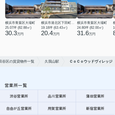
横浜市青葉区大場町
横浜市港北区下田町２丁目
横浜市青葉区大場町
25.07坪 (82.88㎡)
19.18坪 (63.43㎡)
24.80坪 (82.00㎡)
1
30.3
20.4
31.6
万円
万円
万円
田谷区の賃貸物件一覧
久我山駅
ＣｏＣｏウッドヴィレッジ
営業所一覧
渋谷営業所
品川営業所
蒲田営業所
自由が丘営業所
用賀営業所
新宿営業所