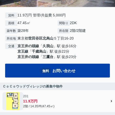
11.9万円 管理/共益費 5,000円
賃料
47.45㎡
2DK
面積
間取り
築28年
2階/2階建
築年数
所在階
東京都
世田谷区
北烏山
５丁目16-20
所在地
京王井の頭線
「
久我山
」駅 徒歩16分
交通
京王線
「
千歳烏山
」駅 徒歩22分
京王井の頭線
「
三鷹台
」駅 徒歩23分
お問い合わせ
無料
ＣｏＣｏウッドヴィレッジの募集中物件
201
11.9万円
2階 / 14.35坪(47.45㎡)