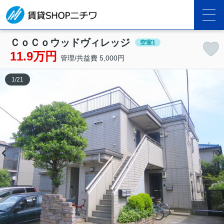
ＣｏＣｏウッドヴィレッジ
空室1
11.9万円
管理/共益費 5,000円
1
/
21