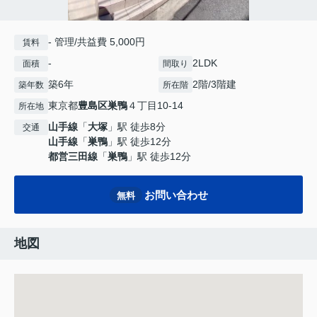
- 管理/共益費 5,000円
賃料
-
2LDK
面積
間取り
築6年
2階/3階建
築年数
所在階
東京都
豊島区
巣鴨
４丁目10-14
所在地
山手線
「
大塚
」駅 徒歩8分
交通
山手線
「
巣鴨
」駅 徒歩12分
都営三田線
「
巣鴨
」駅 徒歩12分
お問い合わせ
無料
地図