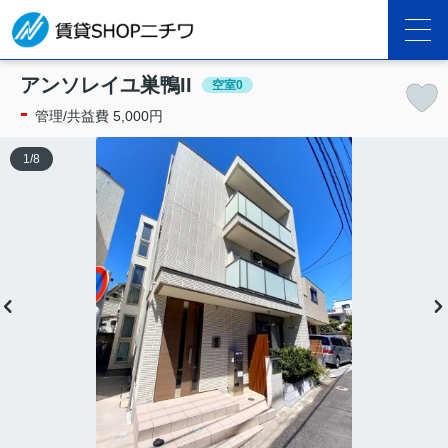
アンソレイユ巣鴨II
空室0
-
管理/共益費 5,000円
1
/
8