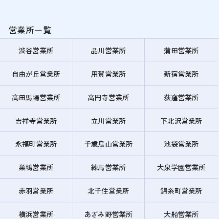
営業所一覧
渋谷営業所
品川営業所
蒲田営業所
自由が丘営業所
用賀営業所
新宿営業所
高田馬場営業所
高円寺営業所
荻窪営業所
吉祥寺営業所
立川営業所
下北沢営業所
永福町営業所
千歳烏山営業所
池袋営業所
巣鴨営業所
練馬営業所
大泉学園営業所
赤羽営業所
北千住営業所
錦糸町営業所
横浜営業所
あざみ野営業所
大船営業所