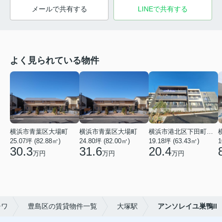
メールで共有する
LINEで共有する
よく見られている物件
横浜市青葉区大場町
横浜市青葉区大場町
横浜市港北区下田町２丁目
25.07坪 (82.88㎡)
24.80坪 (82.00㎡)
19.18坪 (63.43㎡)
1
30.3
31.6
20.4
万円
万円
万円
チワ
豊島区の賃貸物件一覧
大塚駅
アンソレイユ巣鴨II