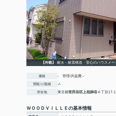
【外観】
耐火・耐震構造 安心のハウスメー
-
管理/共益費
-
価格
-/-
間取り/面積
東京都
世田谷区
上祖師谷
６丁目17-1
所在地
ＷＯＯＤＶＩＬＬＥの基本情報