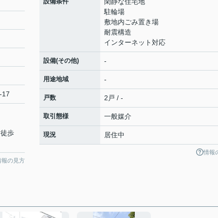
設備条件
閑静な住宅地
駐輪場
敷地内ごみ置き場
耐震構造
インターネット対応
設備(その他)
-
用途地域
-
-17
戸数
2戸 / -
取引態様
一般媒介
 徒歩
現況
居住中
情報
情報の見方