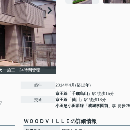
カー施工 24時間管理
2014年4月(築12年)
築年
京王線
「
千歳烏山
」駅 徒歩15分
京王線
「
仙川
」駅 徒歩18分
交通
7
小田急小田原線
「
成城学園前
」駅 徒歩2
ＷＯＯＤＶＩＬＬＥの詳細情報