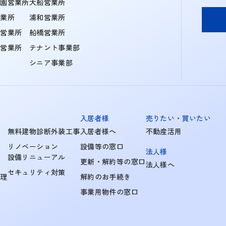
学園営業所
大船営業所
営業所
浦和営業所
住営業所
船橋営業所
町営業所
テナント事業部
シニア事業部
入居者様
売りたい・買いたい
無料建物診断外装工事
入居者様へ
不動産活用
リノベーション
設備等の窓口
法人様
設備リニューアル
更新・解約等の窓口
法人様へ
セキュリティ対策
管理
解約のお手続き
事業用物件の窓口