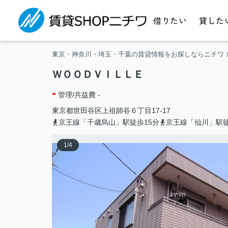
借りたい
貸した
東京・神奈川・埼玉・千葉の賃貸情報をお探しならニチワ
ＷＯＯＤＶＩＬＬＥ
-
管理/共益費 -
東京都
世田谷区
上祖師谷
６丁目17-17
京王線「千歳烏山」駅徒歩15分
京王線「仙川」駅徒
1
/
4