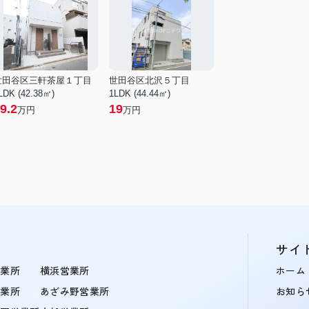
世田谷区三軒茶屋１丁目
世田谷区北沢５丁目
LDK (42.38㎡)
1LDK (44.44㎡)
9.2
19
万円
万円
サイ
営業所
横浜営業所
ホーム
営業所
あざみ野営業所
お知ら