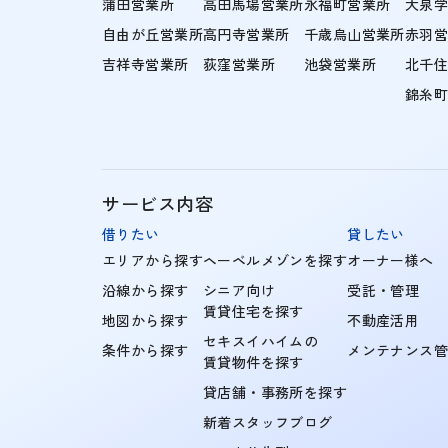
蒲田営業所
高田馬場営業所
永福町営業所
大泉
自由が丘営業所
高円寺営業所
千歳烏山営業所
赤羽
吉祥寺営業所
荻窪営業所
池袋営業所
北千
錦糸
サービス内容
借りたい
貸したい
エリアから探す
ヘーベルメゾンを探す
オーナー様へ
沿線から探す
シニア向け
受託・管理
賃貸住宅を探す
地図から探す
不動産活用
セキスイハイムの
条件から探す
メンテナンス
賃貸物件を探す
貸店舗・事務所を探す
新着スタッフブログ