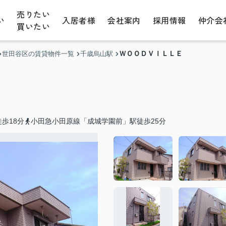
売りたい
い
入居者様
会社案内
採用情報
仲介会
買いたい
ＷＯＯＤＶＩＬＬＥ
世田谷区の賃貸物件一覧
千歳烏山駅
歩18分
小田急小田原線「成城学園前」駅徒歩25分