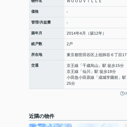
物件名
ＷＯＯＤＶＩＬＬＥ
価格
-
管理/共益費
-
築年月
2014年4月（築12年）
総戸数
2戸
所在地
東京都
世田谷区
上祖師谷
６丁目17
交通
京王線
「
千歳烏山
」駅 徒歩15分
京王線
「
仙川
」駅 徒歩18分
小田急小田原線
「
成城学園前
」駅
25分
近隣の物件