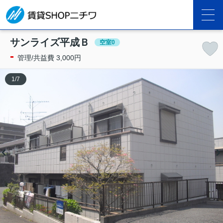
サンライズ平成Ｂ
空室0
-
管理/共益費 3,000円
1
/
7