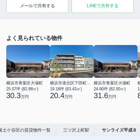
メールで共有する
LINEで共有する
よく見られている物件
横浜市青葉区大場町
横浜市港北区下田町２丁目
横浜市青葉区大場町
25.07坪 (82.88㎡)
19.18坪 (63.43㎡)
24.80坪 (82.00㎡)
1
30.3
20.4
31.6
万円
万円
万円
保土ケ谷区の賃貸物件一覧
三ツ沢上町駅
サンライズ平成Ｂ