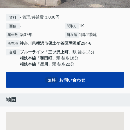
- 管理/共益費 3,000円
賃料
-
1K
面積
間取り
築37年
1階/2階建
築年数
所在階
神奈川県
横浜市保土ケ谷区
岡沢町
294-6
所在地
ブルーライン
「
三ツ沢上町
」駅 徒歩13分
交通
相鉄本線
「
和田町
」駅 徒歩18分
相鉄本線
「
星川
」駅 徒歩22分
お問い合わせ
無料
地図