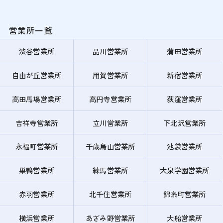
営業所一覧
渋谷営業所
品川営業所
蒲田営業所
自由が丘営業所
用賀営業所
新宿営業所
高田馬場営業所
高円寺営業所
荻窪営業所
吉祥寺営業所
立川営業所
下北沢営業所
永福町営業所
千歳烏山営業所
池袋営業所
巣鴨営業所
練馬営業所
大泉学園営業所
赤羽営業所
北千住営業所
錦糸町営業所
横浜営業所
あざみ野営業所
大船営業所