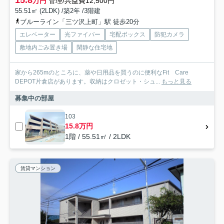
万円
管理/共益費12,500円
55.51㎡ (2LDK) /築2年 /3階建
ブルーライン「三ツ沢上町」駅 徒歩20分
エレベーター
光ファイバー
宅配ボックス
防犯カメラ
敷地内ごみ置き場
閑静な住宅地
家から265mのところに、薬や日用品を買うのに便利なFit Care
DEPOT片倉店があります。収納はクロゼット・シュ...
もっと見る
募集中の部屋
103
15.8万円
1階 / 55.51㎡ / 2LDK
賃貸マンション