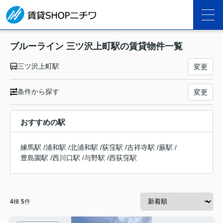
ブルーライン 三ツ沢上町駅の賃貸物件一覧
三ツ沢上町駅
変更
条件から探す
変更
おすすめの駅
練馬駅
/
浦和駅
/
北浦和駅
/
荻窪駅
/
吉祥寺駅
/
蕨駅
/
豊島園駅
/
西川口駅
/
与野駅
/
西荻窪駅
4
棟
5
件