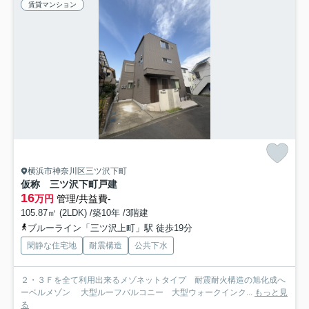
賃貸マンション
横浜市神奈川区三ツ沢下町
仮称 三ツ沢下町戸建
16
万円
管理/共益費-
105.87㎡ (2LDK) /築10年 /3階建
ブルーライン「三ツ沢上町」駅 徒歩19分
閑静な住宅地
耐震構造
公共下水
２・３Ｆを全て利用出来るメゾネットタイプ 耐震耐火構造の旭化成へ
ーベルメゾン 大型ルーフバルコニー 大型ウォークインク...
もっと見
る