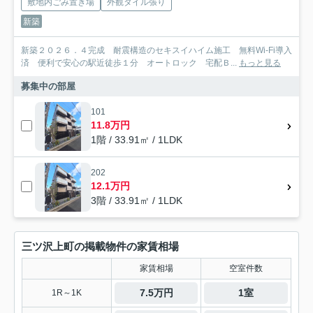
敷地内ごみ置き場
外観タイル張り
新築
新築２０２６．４完成 耐震構造のセキスイハイム施工 無料Wi-Fi導入
済 便利で安心の駅近徒歩１分 オートロック 宅配Ｂ...
もっと見る
募集中の部屋
101
11.8万円
1階 / 33.91㎡ / 1LDK
202
12.1万円
3階 / 33.91㎡ / 1LDK
三ツ沢上町の掲載物件の家賃相場
家賃相場
空室件数
7.5万円
1室
1R～1K