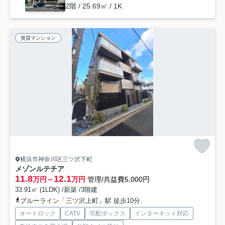
2階 / 25.69㎡ / 1K
賃貸マンション
横浜市神奈川区三ツ沢下町
メゾンルテチア
11.8
12.1
万円～
万円
管理/共益費5,000円
33.91㎡ (1LDK) /新築 /3階建
ブルーライン「三ツ沢上町」駅 徒歩10分
オートロック
CATV
宅配ボックス
インターネット対応