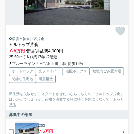
横浜市神奈川区片倉
ヒルトップ片倉
7.5
万円
管理/共益費4,000円
25.69㎡ (1K) /築17年 /2階建
ブルーライン「三ツ沢上町」駅 徒歩18分
オートロック
光ファイバー
宅配ボックス
敷地内ごみ置き場
閑静な住宅地
耐震構造
新生活を失敗せず、スタートさせたいならこちらの「ヒルトップ片倉」
はいかがでしょうか。荷物を注文する時に時間を気にしなくて...
もっと
見る
募集中の部屋
203
7.5万円