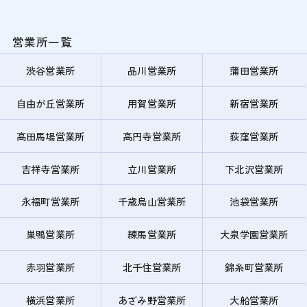
営業所一覧
渋谷営業所
品川営業所
蒲田営業所
自由が丘営業所
用賀営業所
新宿営業所
高田馬場営業所
高円寺営業所
荻窪営業所
吉祥寺営業所
立川営業所
下北沢営業所
永福町営業所
千歳烏山営業所
池袋営業所
巣鴨営業所
練馬営業所
大泉学園営業所
赤羽営業所
北千住営業所
錦糸町営業所
横浜営業所
あざみ野営業所
大船営業所