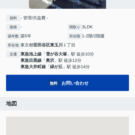
- 管理/共益費 -
賃料
-
3LDK
面積
間取り
築5年
1-2階/2階建
築年数
所在階
東京都
世田谷区
東玉川
１丁目
所在地
東急池上線
「
雪が谷大塚
」駅 徒歩10分
交通
東急目黒線
「
奥沢
」駅 徒歩12分
東急大井町線
「
緑が丘
」駅 徒歩14分
お問い合わせ
無料
地図