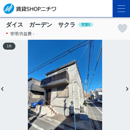
ダイス ガーデン サクラ
空室0
-
管理/共益費 -
1
/
6