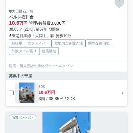
大田区石川町
ベルレ石川台
10.6
万円
管理/共益費3,000円
38.85㎡ (2DK) /築37年 /3階建
東急目黒線「大岡山」駅 徒歩10分
駐輪場
光ファイバー
敷地内ごみ置き場
閑静な住宅地
外観タイル張り
耐震構造
耐震・耐火設計の旭化成ヘーベルメゾン
募集中の部屋
303
10.6万円
3階 / 38.85㎡ / 2DK
賃貸マンション