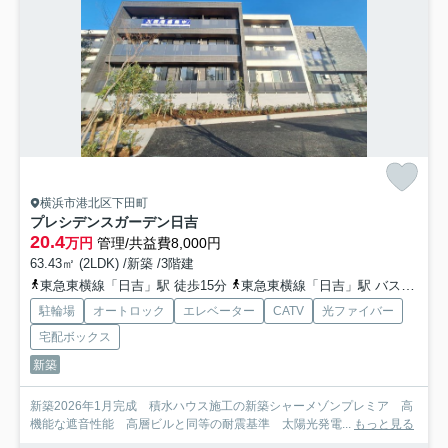
横浜市港北区下田町
プレシデンスガーデン日吉
20.4
万円
管理/共益費8,000円
63.43㎡ (2LDK) /新築 /3階建
東急東横線「日吉」駅 徒歩15分
東急東横線「日吉」駅 バス5分 東急バス「グランド前」 停歩1分
駐輪場
オートロック
エレベーター
CATV
光ファイバー
宅配ボックス
新築
新築2026年1月完成 積水ハウス施工の新築シャーメゾンプレミア 高
機能な遮音性能 高層ビルと同等の耐震基準 太陽光発電...
もっと見る