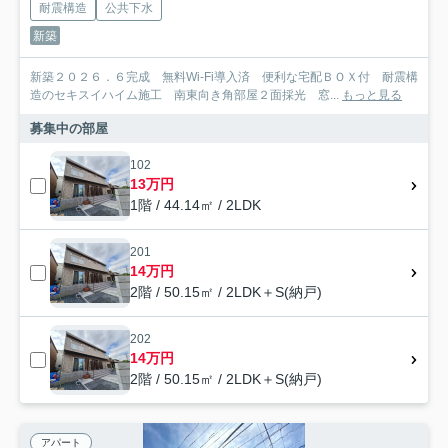
耐震構造
公共下水
新築
新築２０２６．６完成 無料Wi-Fi導入済 便利な宅配ＢＯＸ付 耐震構
造のセキスイハイム施工 南東向き角部屋２面採光 窓...
もっと見る
募集中の部屋
102
13万円
1階 / 44.14㎡ / 2LDK
201
14万円
2階 / 50.15㎡ / 2LDK＋S(納戸)
202
14万円
2階 / 50.15㎡ / 2LDK＋S(納戸)
アパート