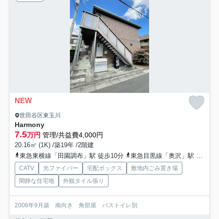
NEW
世田谷区東玉川
Harmony
7.5
万円
管理/共益費4,000円
20.16㎡ (1K) /築19年 /2階建
東急東横線「田園調布」駅 徒歩10分
東急目黒線「奥沢」駅 徒歩16分
CATV
光ファイバー
宅配ボックス
敷地内ごみ置き場
閑静な住宅地
外観タイル張り
2006年9月築 南向き 角部屋 バストイレ別