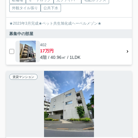
駐輪場
オートロック
光ファイバー
宅配ボックス
外観タイル張り
公共下水
★2023年3月完成★ペット共生旭化成ヘーベルメゾン★
募集中の部屋
402
17万円
4階 / 40.96㎡ / 1LDK
賃貸マンション