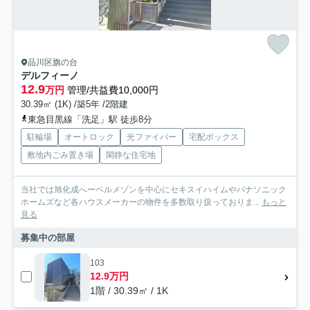
品川区旗の台
デルフィーノ
12.9
万円
管理/共益費10,000円
30.39㎡ (1K) /築5年 /2階建
東急目黒線「洗足」駅 徒歩8分
駐輪場
オートロック
光ファイバー
宅配ボックス
敷地内ごみ置き場
閑静な住宅地
当社では旭化成へーベルメゾンを中心にセキスイハイムやパナソニック
ホームズなど各ハウスメーカーの物件を多数取り扱っておりま...
もっと
見る
募集中の部屋
103
12.9万円
1階 / 30.39㎡ / 1K