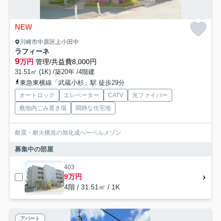
NEW
川崎市中原区上小田中
ラフィーネ
9
万円
管理/共益費8,000円
31.51㎡ (1K) /築20年 /4階建
東急東横線「武蔵小杉」駅 徒歩29分
オートロック
エレベーター
CATV
光ファイバー
敷地内ごみ置き場
閑静な住宅地
耐震・耐火構造の旭化成へーベルメゾン
募集中の部屋
403
9万円
4階 / 31.51㎡ / 1K
アパート