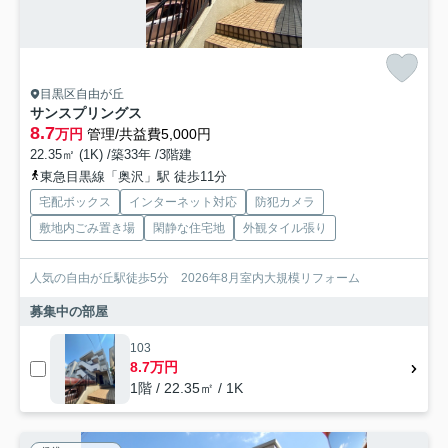
目黒区自由が丘
サンスプリングス
8.7
万円
管理/共益費5,000円
22.35㎡ (1K) /築33年 /3階建
東急目黒線「奥沢」駅 徒歩11分
宅配ボックス
インターネット対応
防犯カメラ
敷地内ごみ置き場
閑静な住宅地
外観タイル張り
人気の自由が丘駅徒歩5分 2026年8月室内大規模リフォーム
募集中の部屋
103
8.7万円
1階 / 22.35㎡ / 1K