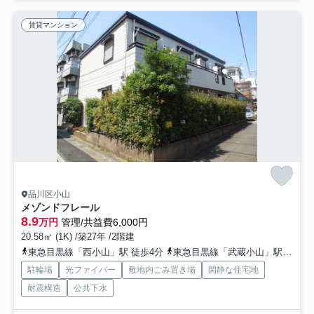
賃貸マンション
品川区小山
メゾンドフレール
8.9
万円
管理/共益費6,000円
20.58㎡ (1K) /築27年 /2階建
東急目黒線「西小山」駅 徒歩4分
東急目黒線「武蔵小山」駅 徒歩9分
駐輪場
光ファイバー
敷地内ごみ置き場
閑静な住宅地
耐震構造
公共下水