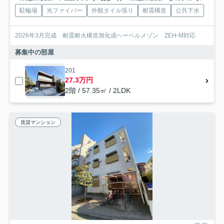
駐輪場
光ファイバー
外観タイル張り
耐震構造
公共下水
2026年3月完成 耐震耐火構造旭化成ヘーベルメゾン ZEH-M対応
募集中の部屋
201
27.3万円
2階 / 57.35㎡ / 2LDK
賃貸マンション