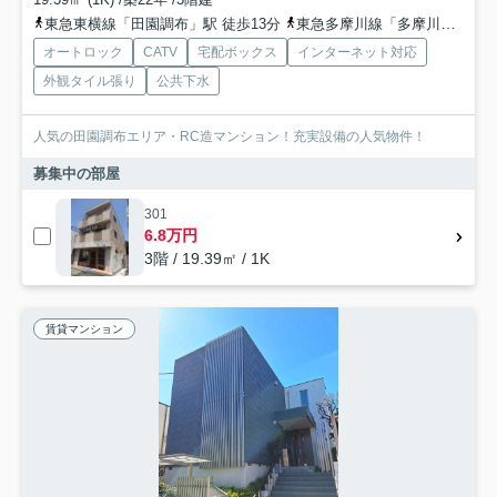
東急東横線「田園調布」駅 徒歩13分
東急多摩川線「多摩川」駅 徒歩13分
オートロック
CATV
宅配ボックス
インターネット対応
外観タイル張り
公共下水
人気の田園調布エリア・RC造マンション！充実設備の人気物件！
募集中の部屋
301
6.8万円
3階 / 19.39㎡ / 1K
賃貸マンション