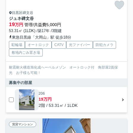
目黒区碑文谷
ジュネ碑文谷
19
万円
管理/共益費5,000円
53.31㎡ (1LDK) /築17年 /3階建
東急目黒線「大岡山」駅 徒歩18分
駐輪場
オートロック
CATV
光ファイバー
防犯カメラ
敷地内ごみ置き場
耐震耐火構造旭化成ヘーベルメゾン オートロック付 角部屋2面採
光 お子様も可能！
募集中の部屋
206
19万円
2階 / 53.31㎡ / 1LDK
賃貸マンション