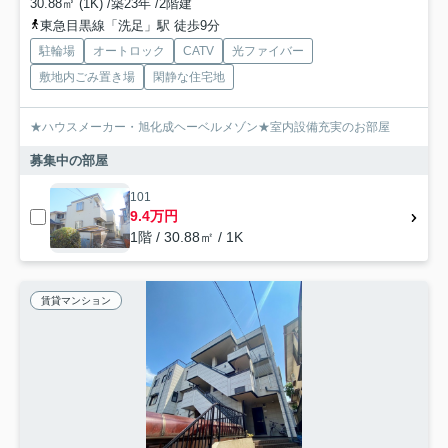
30.88㎡ (1K) /築23年 /2階建
東急目黒線「洗足」駅 徒歩9分
駐輪場
オートロック
CATV
光ファイバー
敷地内ごみ置き場
閑静な住宅地
★ハウスメーカー・旭化成ヘーベルメゾン★室内設備充実のお部屋
募集中の部屋
101
9.4万円
1階 / 30.88㎡ / 1K
賃貸マンション