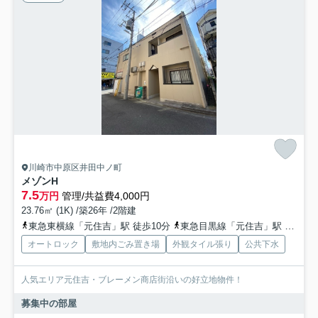
川崎市中原区井田中ノ町
メゾンH
7.5
万円
管理/共益費4,000円
23.76㎡ (1K) /築26年 /2階建
東急東横線「元住吉」駅 徒歩10分
東急目黒線「元住吉」駅 徒歩10分
オートロック
敷地内ごみ置き場
外観タイル張り
公共下水
人気エリア元住吉・ブレーメン商店街沿いの好立地物件！
募集中の部屋