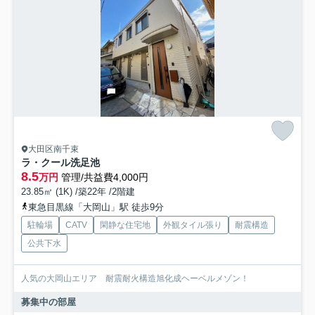
大田区南千束
ラ・クール洗足池
8.5
万円
管理/共益費4,000円
23.85㎡ (1K) /築22年 /2階建
東急目黒線「大岡山」駅 徒歩9分
駐輪場
CATV
閑静な住宅地
外観タイル張り
耐震構造
公共下水
人気の大岡山エリア 耐震耐火構造旭化成ヘーベルメゾン！
募集中の部屋