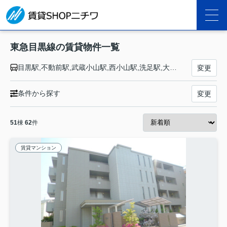
東急目黒線の賃貸物件一覧
目黒駅,不動前駅,武蔵小山駅,西小山駅,洗足駅,大岡山駅,奥沢駅,田園調布駅,多摩川駅,新丸子駅,武蔵小杉駅,元住吉駅,日吉駅
変更
条件から探す
変更
51
棟
62
件
賃貸マンション