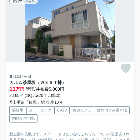
賃貸マンション
目黒区三田
カルム茶屋坂（ＷＥＳＴ棟）
11
万円
管理/共益費5,000円
23.85㎡ (1K) /築20年 /3階建
山手線「目黒」駅 徒歩10分
駐輪場
オートロック
CATV
防犯カメラ
敷地内ごみ置き場
閑静な住宅地
新生活を失敗せず、スタートさせたいならこちらの「カルム茶屋坂（Ｗ
ＥＳＴ棟）」はいかがでしょうか。セキュリティ面は、TVイ...
もっと見