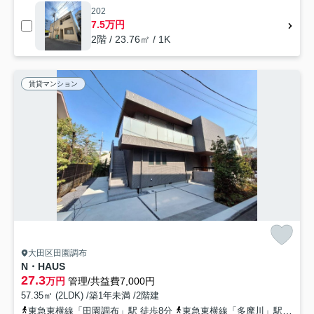
202
7.5万円
2階 / 23.76㎡ / 1K
賃貸マンション
大田区田園調布
N・HAUS
27.3
万円
管理/共益費7,000円
57.35㎡ (2LDK) /築1年未満 /2階建
東急東横線「田園調布」駅 徒歩8分
東急東横線「多摩川」駅 徒歩15分