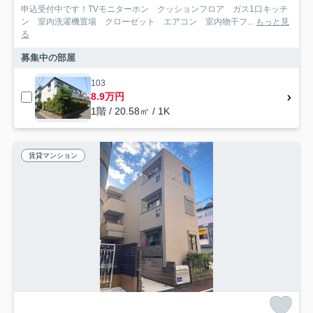
申込受付中です！TVモニターホン クッションフロア ガス1口キッチ
ン 室内洗濯機置場 クローゼット エアコン 室内物干フ...
もっと見
る
募集中の部屋
103
8.9万円
1階 / 20.58㎡ / 1K
賃貸マンション