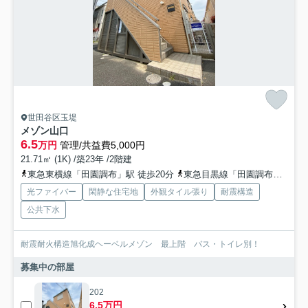
世田谷区玉堤
メゾン山口
6.5
万円
管理/共益費5,000円
21.71㎡ (1K) /築23年 /2階建
東急東横線「田園調布」駅 徒歩20分
東急目黒線「田園調布」駅 徒歩20分
光ファイバー
閑静な住宅地
外観タイル張り
耐震構造
公共下水
耐震耐火構造旭化成ヘーベルメゾン 最上階 バス・トイレ別！
募集中の部屋
202
6.5万円