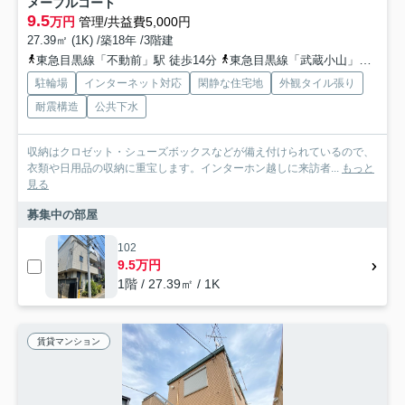
メープルコート
9.5
万円
管理/共益費5,000円
27.39㎡ (1K) /築18年 /3階建
東急目黒線「不動前」駅 徒歩14分
東急目黒線「武蔵小山」駅 徒歩15分
駐輪場
インターネット対応
閑静な住宅地
外観タイル張り
耐震構造
公共下水
収納はクロゼット・シューズボックスなどが備え付けられているので、
衣類や日用品の収納に重宝します。インターホン越しに来訪者...
もっと
見る
募集中の部屋
102
9.5万円
1階 / 27.39㎡ / 1K
賃貸マンション