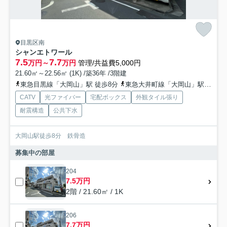
目黒区南
シャンエトワール
7.5
7.7
万円～
万円
管理/共益費5,000円
21.60㎡～22.56㎡ (1K) /築36年 /3階建
東急目黒線「大岡山」駅 徒歩8分
東急大井町線「大岡山」駅 徒歩8分
CATV
光ファイバー
宅配ボックス
外観タイル張り
耐震構造
公共下水
大岡山駅徒歩8分 鉄骨造
募集中の部屋
204
7.5万円
2階 / 21.60㎡ / 1K
206
7.7万円