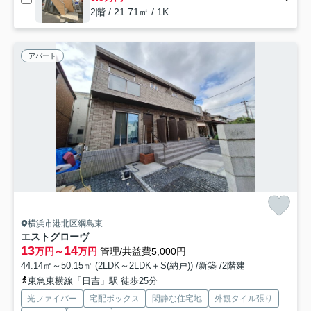
2階 / 21.71㎡ / 1K
アパート
横浜市港北区綱島東
エストグローヴ
13
14
万円～
万円
管理/共益費5,000円
44.14㎡～50.15㎡ (2LDK～2LDK＋S(納戸)) /新築 /2階建
東急東横線「日吉」駅 徒歩25分
光ファイバー
宅配ボックス
閑静な住宅地
外観タイル張り