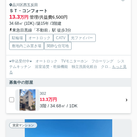
品川区西五反田
ＳＴ・コンフォート
13.3
万円
管理/共益費6,500円
34.68㎡ (1DK) /築15年 /3階建
東急目黒線「不動前」駅 徒歩3分
駐輪場
オートロック
CATV
光ファイバー
敷地内ごみ置き場
閑静な住宅地
●申込受付中● オートロック TVモニターホン フローリング シス
テムキッチン 浴室追焚・乾燥機能 独立洗面化粧台 クロ...
もっと見
る
募集中の部屋
302
13.3万円
3階 / 34.68㎡ / 1DK
賃貸マンション