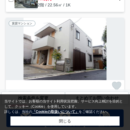
2階 / 22.56㎡ / 1K
賃貸マンション
世田谷区奥沢
検索条件を変更
まとめてお問い合わせ
Ｃａｌｍ Ｓｉｔｅ
当サイトでは、お客様の当サイト利用状況把握、サービス向上検討を目的と
15.9
万円
管理/共益費5,000円
して、クッキー（Cookie）を使用しています。
41.73㎡ (1LDK) /築13年 /2階建
詳しくは、当社の
「Cookieの取扱いについて」
をご確認ください。
東急目黒線「奥沢」駅 徒歩4分
東急東横線「田園調布」駅 徒歩11分
閉じる
駐輪場
光ファイバー
敷地内ごみ置き場
閑静な住宅地