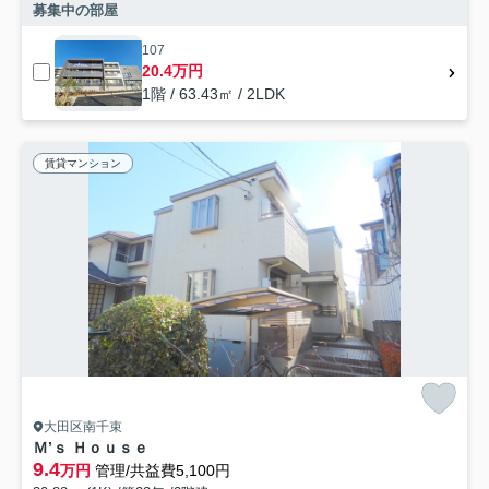
募集中の部屋
107
20.4万円
1階 / 63.43㎡ / 2LDK
賃貸マンション
大田区南千束
Ｍ’ｓ Ｈｏｕｓｅ
9.4
万円
管理/共益費5,100円