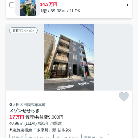
14.3万円
1階 / 39.08㎡ / 1LDK
賃貸マンション
大田区田園調布本町
メゾンせせらぎ
17
万円
管理/共益費9,000円
40.96㎡ (1LDK) /築3年 /4階建
東急東横線「多摩川」駅 徒歩9分