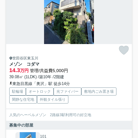
世田谷区東玉川
メゾン コダマ
14.3
万円
管理/共益費5,000円
39.08㎡ (1LDK) /築10年 /2階建
東急目黒線「奥沢」駅 徒歩14分
駐輪場
オートロック
光ファイバー
敷地内ごみ置き場
閑静な住宅地
外観タイル張り
人気のヘーベルメゾン 2路線3駅利用可の好立地
募集中の部屋
101