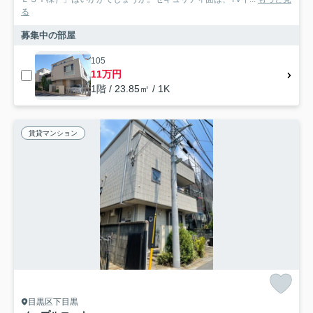
る
募集中の部屋
105
11万円
1階 / 23.85㎡ / 1K
賃貸マンション
目黒区下目黒