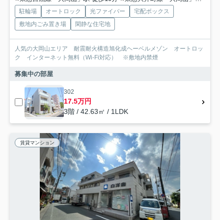
駐輪場
オートロック
光ファイバー
宅配ボックス
敷地内ごみ置き場
閑静な住宅地
人気の大岡山エリア 耐震耐火構造旭化成ヘーベルメゾン オートロッ
ク インターネット無料（Wi-Fi対応） ※敷地内禁煙
募集中の部屋
302
17.5万円
3階 / 42.63㎡ / 1LDK
賃貸マンション