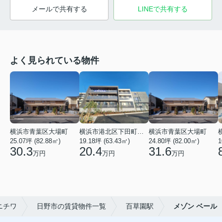
メールで共有する
LINEで共有する
よく見られている物件
横浜市青葉区大場町
横浜市港北区下田町２丁目
横浜市青葉区大場町
25.07坪 (82.88㎡)
19.18坪 (63.43㎡)
24.80坪 (82.00㎡)
1
30.3
20.4
31.6
万円
万円
万円
ニチワ
日野市の賃貸物件一覧
百草園駅
メゾン ベール