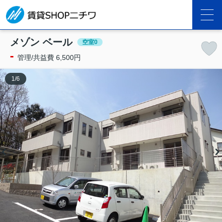
メゾン ベール
空室0
-
管理/共益費 6,500円
1
/
6