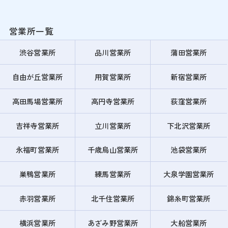
営業所一覧
渋谷営業所
品川営業所
蒲田営業所
自由が丘営業所
用賀営業所
新宿営業所
高田馬場営業所
高円寺営業所
荻窪営業所
吉祥寺営業所
立川営業所
下北沢営業所
永福町営業所
千歳烏山営業所
池袋営業所
巣鴨営業所
練馬営業所
大泉学園営業所
赤羽営業所
北千住営業所
錦糸町営業所
横浜営業所
あざみ野営業所
大船営業所