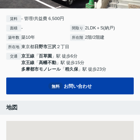
- 管理/共益費 6,500円
賃料
-
2LDK＋S(納戸)
面積
間取り
築10年
2階/2階建
築年数
所在階
東京都
日野市
三沢
２丁目
所在地
京王線
「
百草園
」駅 徒歩6分
交通
京王線
「
高幡不動
」駅 徒歩15分
多摩都市モノレール
「
程久保
」駅 徒歩23分
お問い合わせ
無料
地図