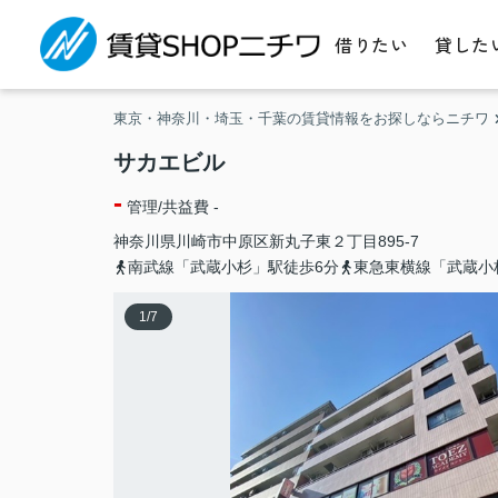
借りたい
貸した
東京・神奈川・埼玉・千葉の賃貸情報をお探しならニチワ
サカエビル
-
管理/共益費 -
神奈川県
川崎市中原区
新丸子東
２丁目895-7
南武線「武蔵小杉」駅徒歩6分
東急東横線「武蔵小
1
/
7