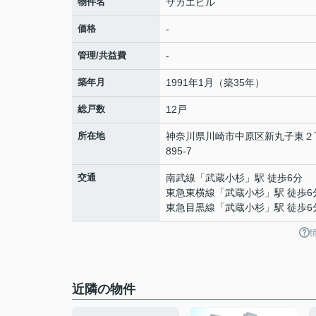
物件名
サカエビル
価格
-
管理/共益費
-
築年月
1991年1月（築35年）
総戸数
12戸
所在地
神奈川県
川崎市中原区
新丸子東
２
895-7
交通
南武線
「
武蔵小杉
」駅 徒歩6分
東急東横線
「
武蔵小杉
」駅 徒歩6
東急目黒線
「
武蔵小杉
」駅 徒歩6
近隣の物件