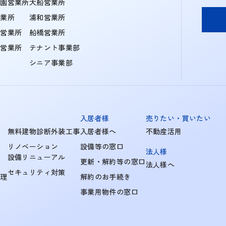
学園営業所
大船営業所
営業所
浦和営業所
住営業所
船橋営業所
町営業所
テナント事業部
シニア事業部
入居者様
売りたい・買いたい
無料建物診断外装工事
入居者様へ
不動産活用
リノベーション
設備等の窓口
法人様
設備リニューアル
更新・解約等の窓口
法人様へ
セキュリティ対策
管理
解約のお手続き
事業用物件の窓口