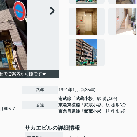
せでご案内が可能です★
1991年1月(築35年)
築年
南武線
「
武蔵小杉
」駅 徒歩6分
東急東横線
「
武蔵小杉
」駅 徒歩6分
交通
895-7
東急目黒線
「
武蔵小杉
」駅 徒歩6分
サカエビルの詳細情報