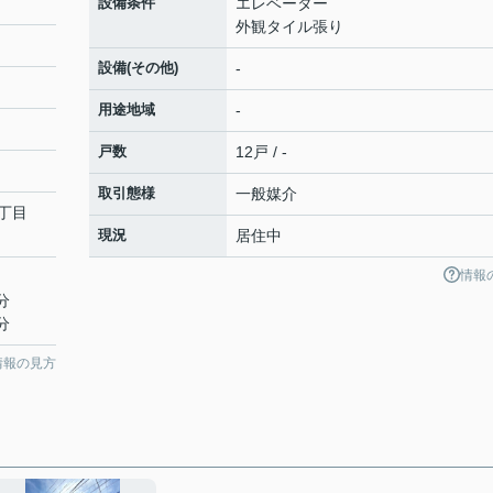
設備条件
エレベーター
外観タイル張り
設備(その他)
-
用途地域
-
戸数
12戸 / -
取引態様
一般媒介
丁目
現況
居住中
情報
分
分
情報の見方