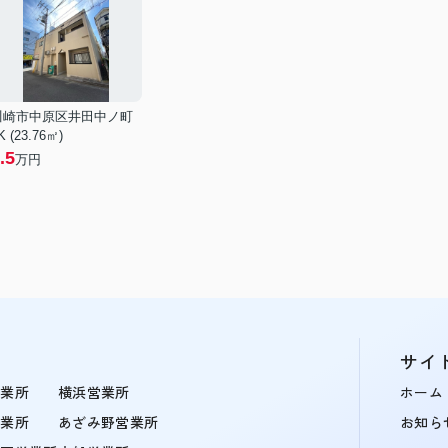
川崎市中原区井田中ノ町
K (23.76㎡)
.5
万円
サイ
営業所
横浜営業所
ホーム
営業所
あざみ野営業所
お知ら