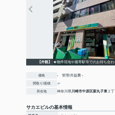
【外観】
★物件現地や最寄駅等でのお待ち合わ
-
管理/共益費
-
価格
-/-
間取り/面積
神奈川県
川崎市中原区
新丸子東
２丁目
所在地
サカエビルの基本情報