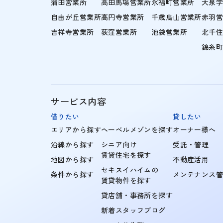
蒲田営業所
高田馬場営業所
永福町営業所
大泉
自由が丘営業所
高円寺営業所
千歳烏山営業所
赤羽
吉祥寺営業所
荻窪営業所
池袋営業所
北千
錦糸
サービス内容
借りたい
貸したい
エリアから探す
ヘーベルメゾンを探す
オーナー様へ
沿線から探す
シニア向け
受託・管理
賃貸住宅を探す
地図から探す
不動産活用
セキスイハイムの
条件から探す
メンテナンス
賃貸物件を探す
貸店舗・事務所を探す
新着スタッフブログ