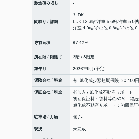
敷金積み増し
-
3LDK
LDK 12.3帖
/
洋室 5.6帖
/
洋室 5.0帖
間取り / 詳細
洋室 4.9帖
/
その他 0.8帖
/
その他 0
67.42㎡
専有面積
2階 / 3階建
所在階 / 階建て
2026年9月(予定)
築年月
保険会社 / 料金
有 旭化成少額短期保険 20,400円 
保証会社 / 料金
必加入 / 旭化成不動産サポート
初回保証料：賃料等の50％ 継続
旭化成不動産サポート：初回保証
駐車場 / 月額
無 / -
未完成
現況