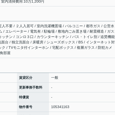
0円 室内清掃費用:10万1,200円
人不要 / ２人入居可 / 室内洗濯機置場 / バルコニー / 都市ガス / 公営水
ム / エレベーター / 電気有 / 駐輪場 / 敷地内ごみ置き場 / 耐震構造 / ガ
キッチン / コンロ３口 / カウンターキッチン / バス・トイレ別 / 追焚機
 洗面台 / 独立洗面台 / 床暖房 / シューズボックス / BS / インターネット対
ック / TVモニタ付インターホン / 宅配ボックス / 複層ガラス / 防犯カメ
/ 角部屋
一般
賃貸区分
-
更新事務手数料
-
特優賃
105341163
物件番号