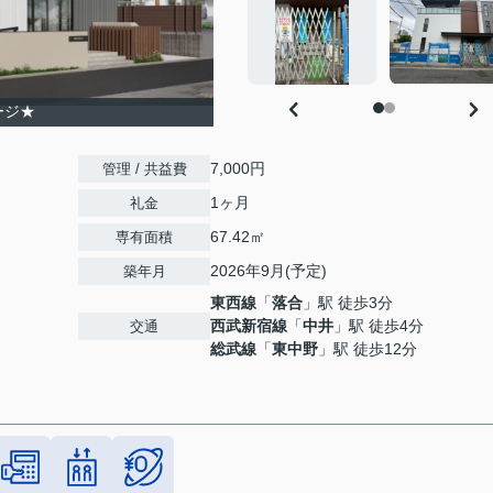
ージ★
7,000円
管理 / 共益費
1ヶ月
礼金
67.42㎡
専有面積
2026年9月(予定)
築年月
東西線
「
落合
」駅 徒歩3分
西武新宿線
「
中井
」駅 徒歩4分
交通
総武線
「
東中野
」駅 徒歩12分