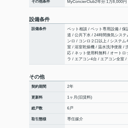
その他条件
MyConcierClub2年分:1万8,00
設備条件
設備条件
ペット相談 / ペット専用設備 / 保証
道 / 公共下水 / 24時間換気システ
ンロ / コンロ２口以上 / システム
室 / 浴室乾燥機 / 温水洗浄便座 /
応 / ネット使用料無料 / オートロ
ラ / エアコン4台 / エアコン全室 
その他
2年
契約期間
1ヶ月(旧賃料)
更新料
6戸
総戸数
専任媒介
取引態様