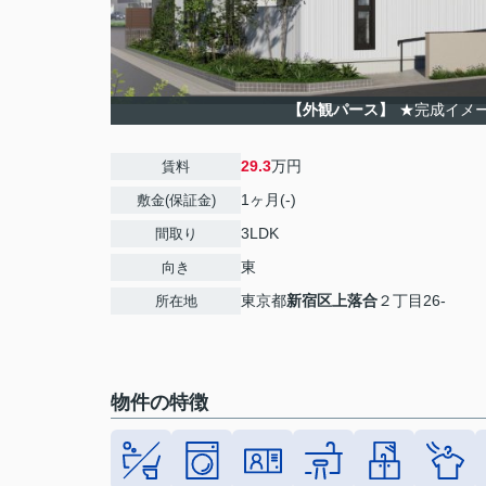
【外観パース】
★完成イメ
29.3
万円
賃料
1ヶ月(-)
敷金(保証金)
3LDK
間取り
東
向き
東京都
新宿区
上落合
２丁目26-
所在地
物件の特徴