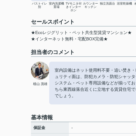
バストイレ
室内洗濯機
TVモニタ付
カウンター
独立洗面台
浴室乾燥機
別
置場
きインター
キッチン
ホン
セールスポイント
★Ecoレジグリット・ペット共生型賃貸マンション★
★インターネット無料・宅配BOX完備★
担当者のコメント
室内設備はネット使用料不要・追い焚き・
ュリティ面は、防犯カメラ・防犯シャッタ
システム・ペット専用設備などが揃ってお
植山 茂雄
ちら東西線落合近くに立地する賃貸住宅で
でしょう。
基本情報
-
保証金