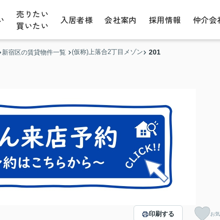
売りたい
い
入居者様
会社案内
採用情報
仲介会
買いたい
(仮称)上落合2丁目メゾン
201
新宿区の賃貸物件一覧
印刷する
お気