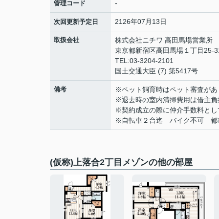
-
管理コード
2126年07月13日
次回更新予定日
取扱会社
株式会社ニチワ 高田馬場営業所
東京都新宿区高田馬場１丁目25-3
TEL:03-3204-2101
国土交通大臣 (7) 第5417号
備考
※ペット飼育時はペット審査があ
※退去時の室内清掃費用は借主負
※契約成立の際に仲介手数料として
※自転車２台迄 バイク不可 都
(仮称)上落合2丁目メゾンの他の部屋