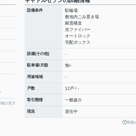
キャトルセゾンの詳細情報
設備条件
駐輪場
敷地内ごみ置き場
耐震構造
光ファイバー
オートロック
宅配ボックス
設備(その他)
-
駐車場/月額
無/-
用途地域
-
戸数
12戸 / -
分
取引態様
一般媒介
情報の見方
現況
居住中
情報