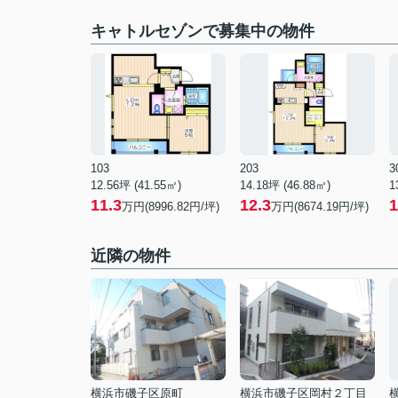
キャトルセゾンで募集中の物件
103
203
3
12.56坪 (41.55㎡)
14.18坪 (46.88㎡)
1
11.3
12.3
1
万円(8996.82円/坪)
万円(8674.19円/坪)
近隣の物件
横浜市磯子区原町
横浜市磯子区岡村２丁目