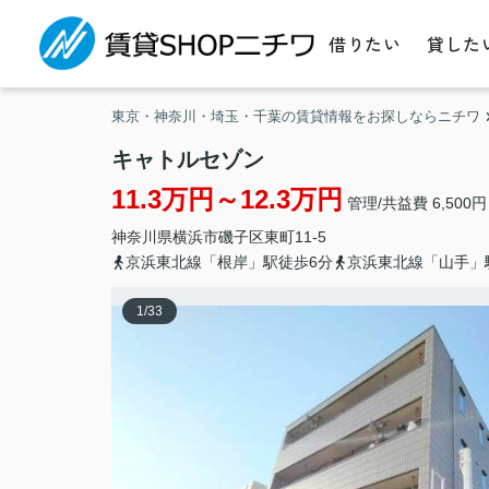
借りたい
貸した
東京・神奈川・埼玉・千葉の賃貸情報をお探しならニチワ
キャトルセゾン
11.3万円～12.3万円
管理/共益費 6,500円
神奈川県
横浜市磯子区
東町
11-5
京浜東北線「根岸」駅徒歩6分
京浜東北線「山手」
1
/
33