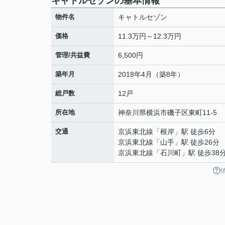
キャトルセゾンの基本情報
物件名
キャトルセゾン
価格
11.3万円～12.3万円
管理/共益費
6,500円
築年月
2018年4月（築8年）
総戸数
12戸
所在地
神奈川県
横浜市磯子区
東町
11-5
交通
京浜東北線
「
根岸
」駅 徒歩6分
京浜東北線
「
山手
」駅 徒歩26分
京浜東北線
「
石川町
」駅 徒歩38