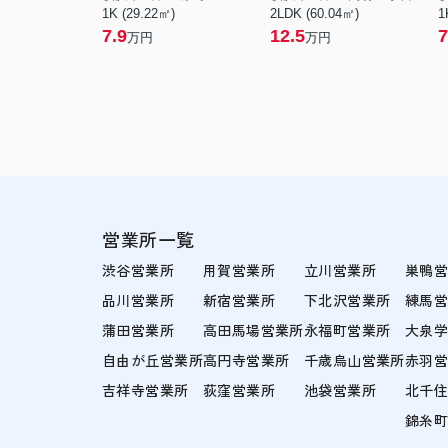
1K (29.22㎡)
2LDK (60.04㎡)
1
7.9
12.5
7
万円
万円
営業所一覧
渋谷営業所
用賀営業所
立川営業所
巣鴨
品川営業所
新宿営業所
下北沢営業所
練馬
蒲田営業所
高田馬場営業所
永福町営業所
大泉
自由が丘営業所
高円寺営業所
千歳烏山営業所
赤羽
吉祥寺営業所
荻窪営業所
池袋営業所
北千
錦糸