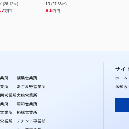
K (28.12㎡)
1R (27.68㎡)
.7
8.6
万円
万円
サイ
営業所
横浜営業所
ホーム
営業所
あざみ野営業所
お知ら
学園営業所
大船営業所
営業所
浦和営業所
住営業所
船橋営業所
町営業所
テナント事業部