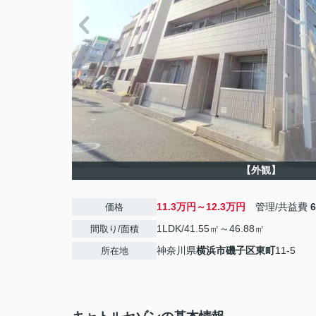
【外観】
11.3万円～12.3万円
管理/共益費
価格
1LDK/41.55㎡～46.88㎡
間取り/面積
神奈川県
横浜市磯子区
東町
11-5
所在地