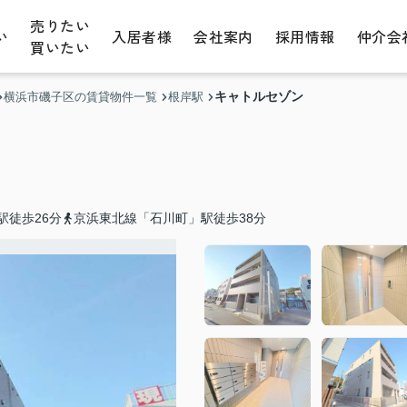
売りたい
い
入居者様
会社案内
採用情報
仲介会
買いたい
キャトルセゾン
横浜市磯子区の賃貸物件一覧
根岸駅
駅徒歩26分
京浜東北線「石川町」駅徒歩38分