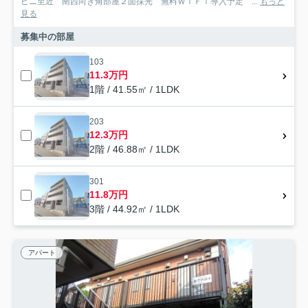
ビニ至近 南西向き角部屋２面採光 無料ＷｉＦｉ導入予定 ...
もっと
見る
募集中の部屋
103
11.3万円
1階 / 41.55㎡ / 1LDK
203
12.3万円
2階 / 46.88㎡ / 1LDK
301
11.8万円
3階 / 44.92㎡ / 1LDK
アパート