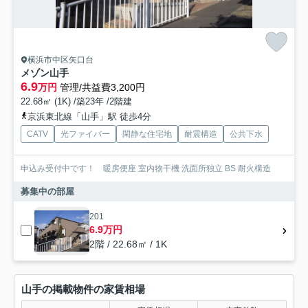
横浜市中区矢口台
メゾン山手
6.9
万円
管理/共益費3,200円
22.68㎡ (1K) /築23年 /2階建
京浜東北線「山手」駅 徒歩4分
CATV
光ファイバー
閑静な住宅地
耐震構造
公共下水
申込み受付中です！ 暖房便座 室内物干機 洗面所独立 BS 耐火構造
募集中の部屋
201
6.9万円
2階 / 22.68㎡ / 1K
山手の掲載物件の家賃相場