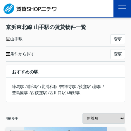
京浜東北線 山手駅の賃貸物件一覧
山手駅
変更
条件から探す
変更
おすすめの駅
練馬駅
/
浦和駅
/
北浦和駅
/
吉祥寺駅
/
荻窪駅
/
蕨駅
/
豊島園駅
/
西荻窪駅
/
西川口駅
/
与野駅
4
棟
6
件