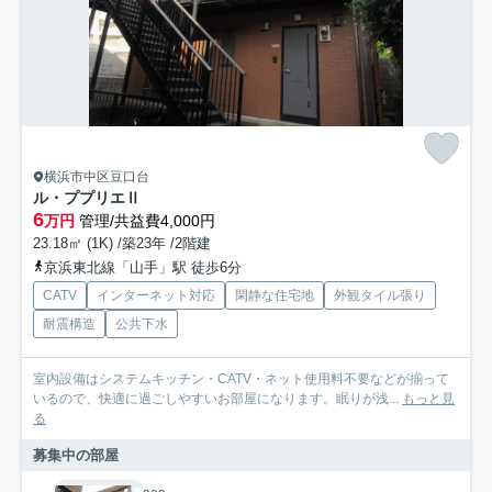
横浜市中区豆口台
ル・ププリエⅡ
6
万円
管理/共益費4,000円
23.18㎡ (1K) /築23年 /2階建
京浜東北線「山手」駅 徒歩6分
CATV
インターネット対応
閑静な住宅地
外観タイル張り
耐震構造
公共下水
室内設備はシステムキッチン・CATV・ネット使用料不要などが揃って
いるので、快適に過ごしやすいお部屋になります。眠りが浅...
もっと見
る
募集中の部屋