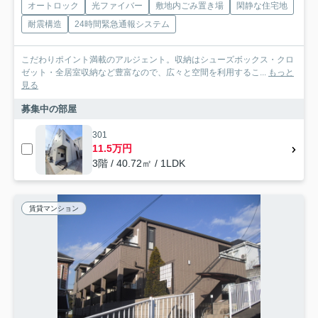
オートロック
光ファイバー
敷地内ごみ置き場
閑静な住宅地
耐震構造
24時間緊急通報システム
こだわりポイント満載のアルジェント。収納はシューズボックス・クロ
ゼット・全居室収納など豊富なので、広々と空間を利用するこ...
もっと
見る
募集中の部屋
301
11.5万円
3階 / 40.72㎡ / 1LDK
賃貸マンション