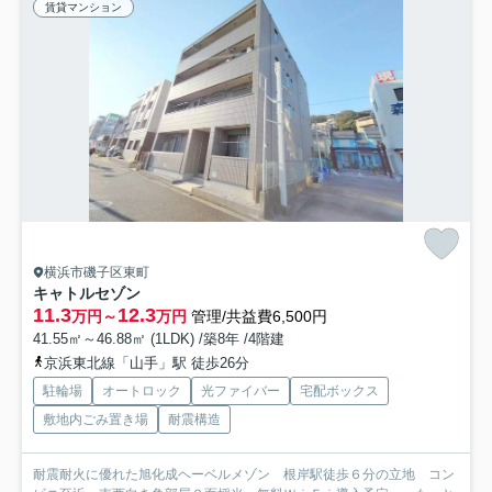
賃貸マンション
横浜市磯子区東町
キャトルセゾン
11.3
12.3
万円～
万円
管理/共益費6,500円
41.55㎡～46.88㎡ (1LDK) /築8年 /4階建
京浜東北線「山手」駅 徒歩26分
駐輪場
オートロック
光ファイバー
宅配ボックス
敷地内ごみ置き場
耐震構造
耐震耐火に優れた旭化成ヘーベルメゾン 根岸駅徒歩６分の立地 コン