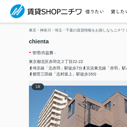
借りたい
貸した
東京・神奈川・埼玉・千葉の賃貸情報をお探しならニチワ
chienta
-
管理/共益費 -
東京都
北区
赤羽北
２丁目22-22
埼京線「北赤羽」駅徒歩7分
京浜東北線「赤羽」駅
都営三田線「志村坂上」駅徒歩18分
1
/
8