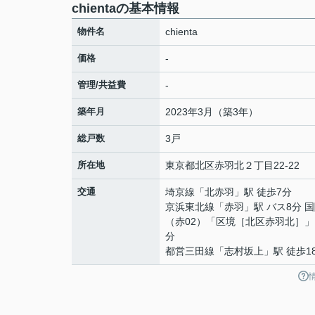
chientaの基本情報
物件名
chienta
価格
-
管理/共益費
-
築年月
2023年3月（築3年）
総戸数
3戸
所在地
東京都
北区
赤羽北
２丁目22-22
交通
埼京線
「
北赤羽
」駅 徒歩7分
京浜東北線
「
赤羽
」駅 バス8分 
（赤02）「区境［北区赤羽北］」
分
都営三田線
「
志村坂上
」駅 徒歩1