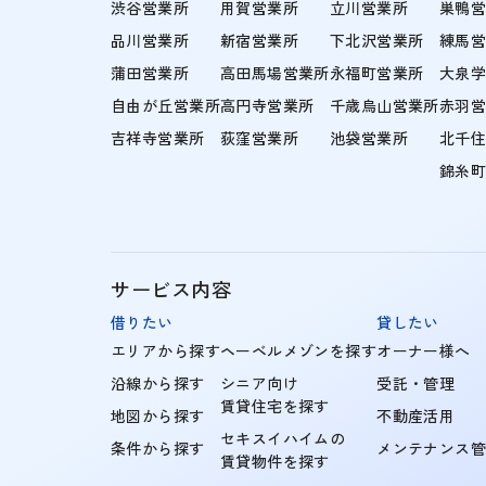
渋谷営業所
用賀営業所
立川営業所
巣鴨
品川営業所
新宿営業所
下北沢営業所
練馬
蒲田営業所
高田馬場営業所
永福町営業所
大泉
自由が丘営業所
高円寺営業所
千歳烏山営業所
赤羽
吉祥寺営業所
荻窪営業所
池袋営業所
北千
錦糸
サービス内容
借りたい
貸したい
エリアから探す
ヘーベルメゾンを探す
オーナー様へ
沿線から探す
シニア向け
受託・管理
賃貸住宅を探す
地図から探す
不動産活用
セキスイハイムの
条件から探す
メンテナンス
賃貸物件を探す