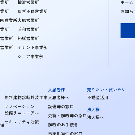
営業所
横浜営業所
ホーム
営業所
あざみ野営業所
お知ら
学園営業所
大船営業所
営業所
浦和営業所
住営業所
船橋営業所
町営業所
テナント事業部
シニア事業部
入居者様
売りたい・買いたい
無料建物診断外装工事
入居者様へ
不動産活用
リノベーション
設備等の窓口
法人様
設備リニューアル
更新・解約等の窓口
法人様へ
セキュリティ対策
管理
解約のお手続き
事業用物件の窓口