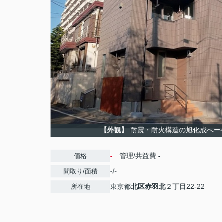
【外観】
耐震・耐火構造の旭化成へー
-
管理/共益費
-
価格
-/-
間取り/面積
東京都
北区
赤羽北
２丁目22-22
所在地