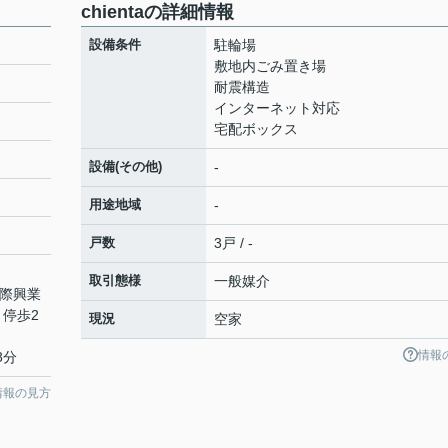
chientaの詳細情報
設備条件
駐輪場
敷地内ごみ置き場
耐震構造
インターネット対応
宅配ボックス
設備(その他)
-
用途地域
-
戸数
3戸 / -
取引態様
一般媒介
国際興業
 停歩2
現況
空家
情報
8分
情報の見方