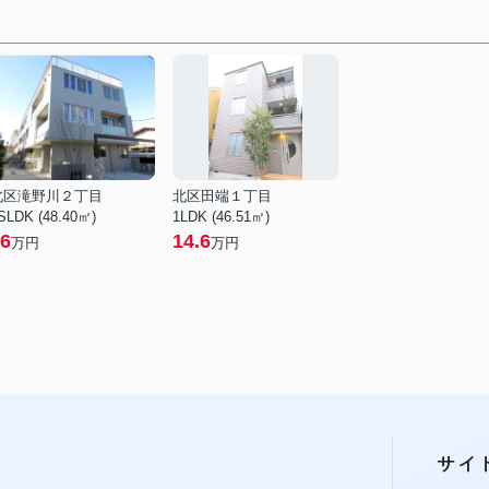
北区滝野川２丁目
北区田端１丁目
SLDK (48.40㎡)
1LDK (46.51㎡)
6
14.6
万円
万円
サイ