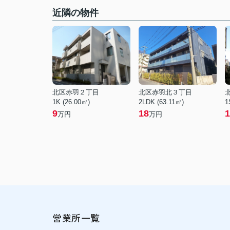
近隣の物件
北区赤羽２丁目
北区赤羽北３丁目
1K (26.00㎡)
2LDK (63.11㎡)
1
9
18
1
万円
万円
営業所一覧