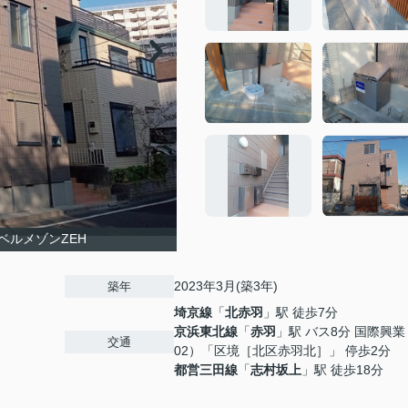
ベルメゾンZEH
2023年3月(築3年)
築年
埼京線
「
北赤羽
」駅 徒歩7分
京浜東北線
「
赤羽
」駅 バス8分 国際興
交通
02）「区境［北区赤羽北］」 停歩2分
都営三田線
「
志村坂上
」駅 徒歩18分