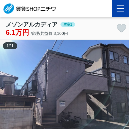
メゾンアルカディア
空室1
6.1万円
管理/共益費 3,100円
1
/
21