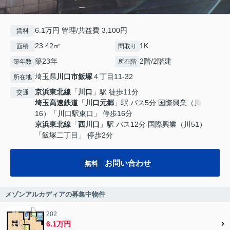
6.1万円 管理/共益費 3,100円
賃料
23.42㎡
1K
面積
間取り
築23年
2階/2階建
築年数
所在階
埼玉県
川口市
飯塚
４丁目11-32
所在地
京浜東北線
「
川口
」駅 徒歩11分
交通
埼玉高速鉄道
「
川口元郷
」駅 バス5分 国際興業（川
16）「川口駅東口」 停歩16分
京浜東北線
「
西川口
」駅 バス12分 国際興業（川51）
「飯塚二丁目」 停歩2分
お問い合わせ
無料
メゾンアルカディアの募集中物件
202
6.1万円