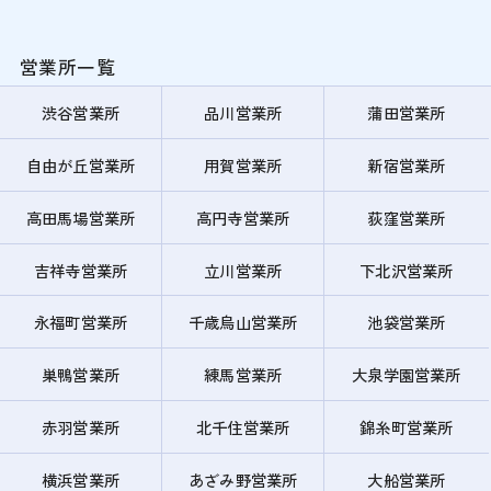
営業所一覧
渋谷営業所
品川営業所
蒲田営業所
自由が丘営業所
用賀営業所
新宿営業所
高田馬場営業所
高円寺営業所
荻窪営業所
吉祥寺営業所
立川営業所
下北沢営業所
永福町営業所
千歳烏山営業所
池袋営業所
巣鴨営業所
練馬営業所
大泉学園営業所
赤羽営業所
北千住営業所
錦糸町営業所
横浜営業所
あざみ野営業所
大船営業所