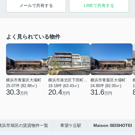
メールで共有する
LINEで共有する
よく見られている物件
横浜市青葉区大場町
横浜市港北区下田町２丁目
横浜市青葉区大場町
25.07坪 (82.88㎡)
19.18坪 (63.43㎡)
24.80坪 (82.00㎡)
1
30.3
20.4
31.6
万円
万円
万円
横浜市旭区の賃貸物件一覧
希望ケ丘駅
Maison SEISHOTEI