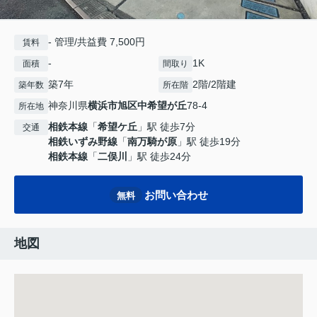
- 管理/共益費 7,500円
賃料
-
1K
面積
間取り
築7年
2階/2階建
築年数
所在階
神奈川県
横浜市旭区
中希望が丘
78-4
所在地
相鉄本線
「
希望ケ丘
」駅 徒歩7分
交通
相鉄いずみ野線
「
南万騎が原
」駅 徒歩19分
相鉄本線
「
二俣川
」駅 徒歩24分
お問い合わせ
無料
地図