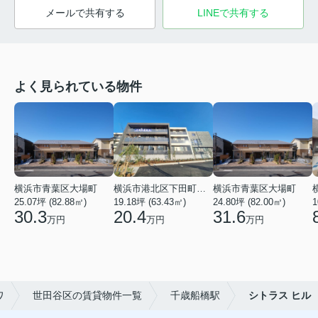
メールで共有する
LINEで共有する
よく見られている物件
横浜市青葉区大場町
横浜市港北区下田町２丁目
横浜市青葉区大場町
25.07坪 (82.88㎡)
19.18坪 (63.43㎡)
24.80坪 (82.00㎡)
1
30.3
20.4
31.6
万円
万円
万円
ワ
世田谷区の賃貸物件一覧
千歳船橋駅
シトラス ヒル