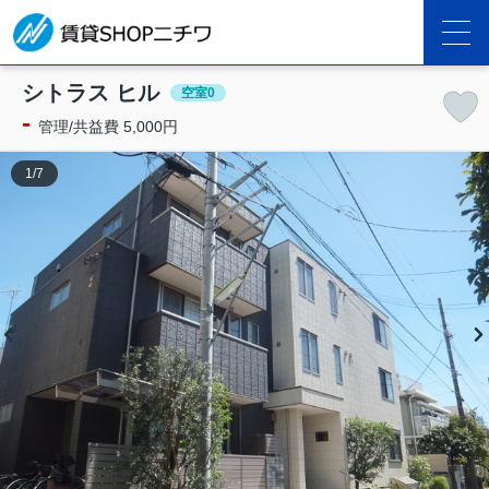
シトラス ヒル
空室0
-
管理/共益費 5,000円
1
/
7