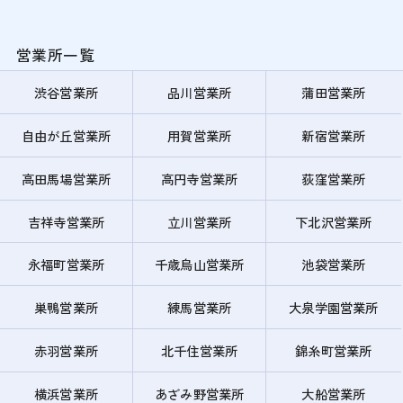
営業所一覧
渋谷営業所
品川営業所
蒲田営業所
自由が丘営業所
用賀営業所
新宿営業所
高田馬場営業所
高円寺営業所
荻窪営業所
吉祥寺営業所
立川営業所
下北沢営業所
永福町営業所
千歳烏山営業所
池袋営業所
巣鴨営業所
練馬営業所
大泉学園営業所
赤羽営業所
北千住営業所
錦糸町営業所
横浜営業所
あざみ野営業所
大船営業所