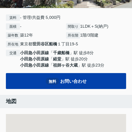
- 管理/共益費 5,000円
賃料
-
1LDK＋S(納戸)
面積
間取り
築12年
1階/3階建
築年数
所在階
東京都
世田谷区
船橋
１丁目19-5
所在地
小田急小田原線
「
千歳船橋
」駅 徒歩8分
交通
小田急小田原線
「
経堂
」駅 徒歩20分
小田急小田原線
「
祖師ヶ谷大蔵
」駅 徒歩23分
お問い合わせ
無料
地図