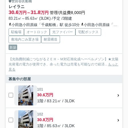
世田谷区船橋
レイラニ
30.6
31.8
万円～
万円
管理/共益費8,000円
83.21㎡～85.63㎡ (3LDK) /予定 /3階建
小田急小田原線「千歳船橋」駅 徒歩10分
小田急小田原線「祖師ヶ谷大蔵」駅 徒歩18分
駐輪場
オートロック
光ファイバー
宅配ボックス
敷地内ごみ置き場
耐震構造
新築
【光熱費削減につながるＺＥＨ－Ｍ対応旭化成ヘーベルメゾン】★太陽
光発電の電力が使用でき、余った電力は売電も可能なので経済...
もっと
見る
募集中の部屋
101
30.6万円
1階 / 83.21㎡ / 3LDK
102
30.8万円
1階 / 85.63㎡ / 3LDK