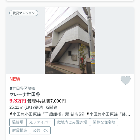
賃貸マンション
NEW
世田谷区船橋
マレーナ世田谷
9.3
万円
管理/共益費7,000円
25.11㎡ (1K) /築8年 /2階建
小田急小田原線「千歳船橋」駅 徒歩6分
小田急小田原線「経堂」駅 徒歩19分
駐輪場
光ファイバー
敷地内ごみ置き場
閑静な住宅地
耐震構造
公共下水