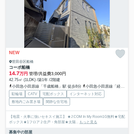
NEW
世田谷区船橋
コーポ船橋
14.7
万円
管理/共益費3,000円
42.75㎡ (1LDK) /築1年 /2階建
小田急小田原線「千歳船橋」駅 徒歩8分
小田急小田原線「経堂」駅 徒歩25分
駐輪場
CATV
宅配ボックス
インターネット対応
敷地内ごみ置き場
閑静な住宅地
【地震・火事に強いセキスイ施工】 ★J:COM In My Room1G無料★宅配
ボックス★1フロア２住戸・角部屋★太陽...
もっと見る
募集中の部屋