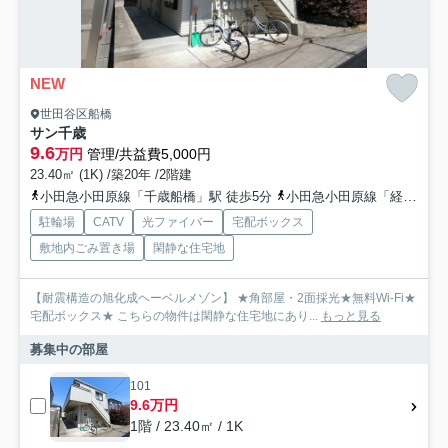
NEW
世田谷区船橋
サン千歳
9.6
万円
管理/共益費5,000円
23.40㎡ (1K) /築20年 /2階建
小田急小田原線「千歳船橋」駅 徒歩5分
小田急小田原線「経堂」駅 徒歩15分
駐輪場
CATV
光ファイバー
宅配ボックス
敷地内ごみ置き場
閑静な住宅地
【耐震構造の旭化成ヘーベルメゾン】 ★角部屋・2面採光★無料Wi-Fi★
宅配ボックス★ こちらの物件は閑静な住宅地にあり...
もっと見る
募集中の部屋
101
9.6万円
1階 / 23.40㎡ / 1K