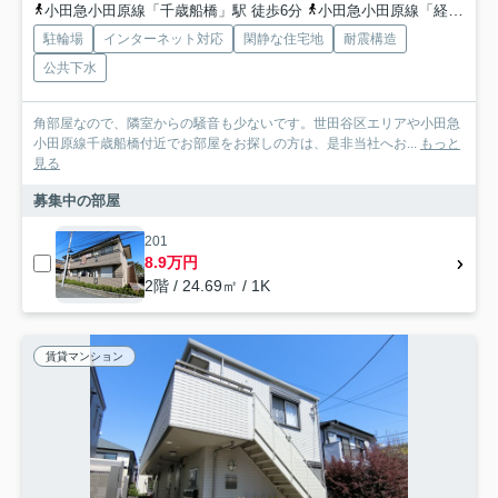
小田急小田原線「千歳船橋」駅 徒歩6分
小田急小田原線「経堂」駅 徒歩20分
駐輪場
インターネット対応
閑静な住宅地
耐震構造
公共下水
角部屋なので、隣室からの騒音も少ないです。世田谷区エリアや小田急
小田原線千歳船橋付近でお部屋をお探しの方は、是非当社へお...
もっと
見る
募集中の部屋
201
8.9万円
2階 / 24.69㎡ / 1K
賃貸マンション