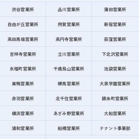
渋谷営業所
品川営業所
蒲田営業所
自由が丘営業所
用賀営業所
新宿営業所
高田馬場営業所
高円寺営業所
荻窪営業所
吉祥寺営業所
立川営業所
下北沢営業所
永福町営業所
千歳烏山営業所
池袋営業所
巣鴨営業所
練馬営業所
大泉学園営業所
赤羽営業所
北千住営業所
錦糸町営業所
横浜営業所
あざみ野営業所
大船営業所
浦和営業所
船橋営業所
テナント事業部