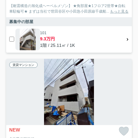
【耐震構造の旭化成ヘーベルメゾン】 ★角部屋★1フロア2世帯★自転
車駐輪可★ まずは当社で世田谷区や小田急小田原線千歳船...
もっと見る
募集中の部屋
101
9.3万円
1階 / 25.11㎡ / 1K
賃貸マンション
NEW