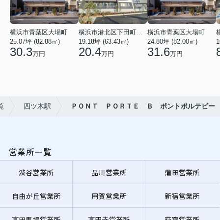
横浜市青葉区大場町
横浜市港北区下田町２丁目
横浜市青葉区大場町
25.07坪 (82.88㎡)
19.18坪 (63.43㎡)
24.80坪 (82.00㎡)
1
30.3
20.4
31.6
万円
万円
万円
覧
四ツ木駅
ＰＯＮＴ ＰＯＲＴＥ Ｂ ポントポルテビー
営業所一覧
渋谷営業所
品川営業所
蒲田営業所
自由が丘営業所
用賀営業所
新宿営業所
高田馬場営業所
高円寺営業所
荻窪営業所