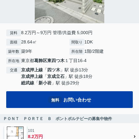
8.2万円～9万円 管理/共益費 5,000円
賃料
28.64㎡
1DK
面積
間取り
築9年
1階/2階建
築年数
所在階
東京都
葛飾区
東四つ木
１丁目16-4
所在地
京成押上線
「
四ツ木
」駅 徒歩13分
交通
京成押上線
「
京成立石
」駅 徒歩18分
総武線
「
新小岩
」駅 徒歩29分
お問い合わせ
無料
ＰＯＮＴ ＰＯＲＴＥ Ｂ ポントポルテビーの募集中物件
101
8.2万円