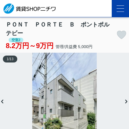
ＰＯＮＴ ＰＯＲＴＥ Ｂ ポントポル
テビー
空室2
8.2万円～9万円
管理/共益費 5,000円
1
/
13