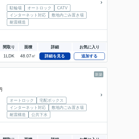
駐輪場
オートロック
CATV
インターネット対応
敷地内ごみ置き場
耐震構造
間取り
面積
詳細
お気に入り
1LDK
48.07㎡
詳細を見る
追加する
新築
円
オートロック
宅配ボックス
インターネット対応
敷地内ごみ置き場
耐震構造
公共下水