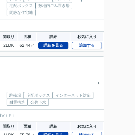
宅配ボックス
敷地内ごみ置き場
閑静な住宅地
間取り
面積
詳細
お気に入り
2LDK
62.44㎡
詳細を見る
追加する
駐輪場
宅配ボックス
インターネット対応
耐震構造
公共下水
料ＷｉＦｉ
間取り
面積
詳細
お気に入り