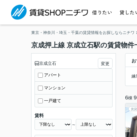
借りたい
貸した
東京・神奈川・埼玉・千葉の賃貸情報をお探しならニチワ
京成押上線 京成立石駅の賃貸物件
お
京成立石
変更
アパート
練
マンション
6
9
棟
一戸建て
賃貸
賃料
～