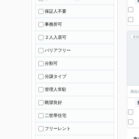
保証人不要
事務所可
２人入居可
賃貸
バリアフリー
分割可
分譲タイプ
管理人常駐
旭化
眺望良好
二世帯住宅
フリーレント