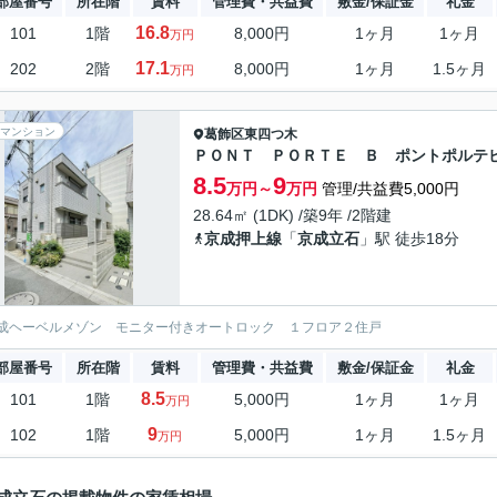
部屋番号
所在階
賃料
管理費・共益費
敷金/保証金
礼金
16.8
101
1階
8,000円
1ヶ月
1ヶ月
万円
17.1
202
2階
8,000円
1ヶ月
1.5ヶ月
万円
マンション
葛飾区
東四つ木
ＰＯＮＴ ＰＯＲＴＥ Ｂ ポントポルテ
8.5
9
万円～
万円
管理/共益費5,000円
28.64㎡ (1DK) /築9年 /2階建
京成押上線
「
京成立石
」駅 徒歩18分
成ヘーベルメゾン モニター付きオートロック １フロア２住戸
部屋番号
所在階
賃料
管理費・共益費
敷金/保証金
礼金
8.5
101
1階
5,000円
1ヶ月
1ヶ月
万円
9
102
1階
5,000円
1ヶ月
1.5ヶ月
万円