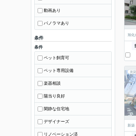
動画あり
パノラマあり
旭化
条件
条件
ペット飼育可
ペット専用設備
賃貸
楽器相談
陽当り良好
閑静な住宅地
デザイナーズ
新築
リノベーション済