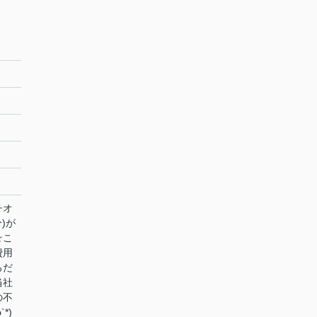
チオ
)が
☆こ
費用
るだ
当社
の不
*)