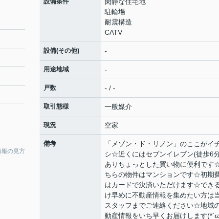
設備条件
閑静な住宅地
駐輪場
耐震構造
CATV
設備(その他)
-
用途地域
-
戸数
- / -
取引態様
一般媒介
現況
空家
備考
「メゾン・ド・リノン」のここがイ
情報の見方
シ☆近くにはセブンイレブン(徒歩6分
ありちょっとした買い物に便利です
ちらの物件はマンションです☆初期
はカードで決済いただけます☆でき
け早めに不動産情報を集めたい方は
スタッフまでご連絡ください☆地域
動産情報をいち早くお届けします(*´ω`