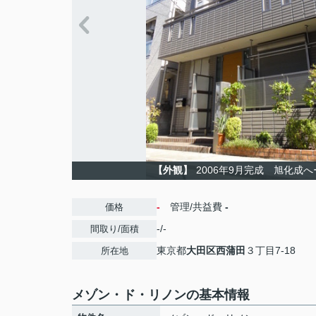
【外観】
2006年9月完成 旭化成
-
管理/共益費
-
価格
-/-
間取り/面積
東京都
大田区
西蒲田
３丁目7-18
所在地
メゾン・ド・リノンの基本情報