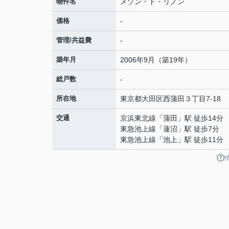
物件名
メゾン・ド・リノン
価格
-
管理/共益費
-
築年月
2006年9月（築19年）
総戸数
-
所在地
東京都
大田区
西蒲田
３丁目7-18
交通
京浜東北線
「
蒲田
」駅 徒歩14分
東急池上線
「
蓮沼
」駅 徒歩7分
東急池上線
「
池上
」駅 徒歩11分