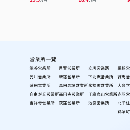
15.5
18.4
9
万円
万円
営業所一覧
渋谷営業所
用賀営業所
立川営業所
巣鴨
品川営業所
新宿営業所
下北沢営業所
練馬
蒲田営業所
高田馬場営業所
永福町営業所
大泉
自由が丘営業所
高円寺営業所
千歳烏山営業所
赤羽
吉祥寺営業所
荻窪営業所
池袋営業所
北千
錦糸