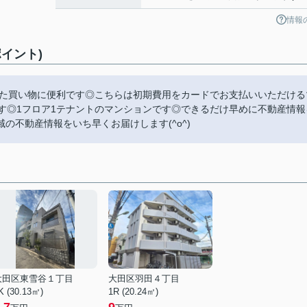
情報
イント)
した買い物に便利です◎こちらは初期費用をカードでお支払いいただける
す◎1フロア1テナントのマンションです◎できるだけ早めに不動産情報
の不動産情報をいち早くお届けします(^o^)
大田区東雪谷１丁目
大田区羽田４丁目
K (30.13㎡)
1R (20.24㎡)