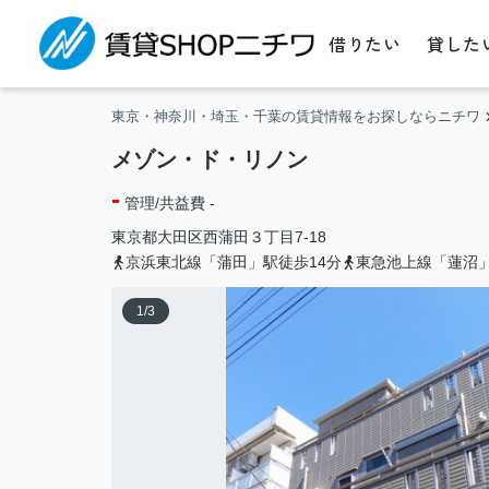
借りたい
貸した
東京・神奈川・埼玉・千葉の賃貸情報をお探しならニチワ
メゾン・ド・リノン
-
管理/共益費 -
東京都
大田区
西蒲田
３丁目7-18
京浜東北線「蒲田」駅徒歩14分
東急池上線「蓮沼
1
/
3