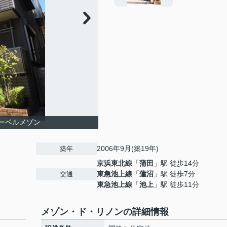
へーベルメゾン
2006年9月(築19年)
築年
京浜東北線
「
蒲田
」駅 徒歩14分
東急池上線
「
蓮沼
」駅 徒歩7分
交通
東急池上線
「
池上
」駅 徒歩11分
メゾン・ド・リノンの詳細情報