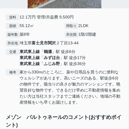
12.1万円 管理/共益費 9,500円
賃料
55.12㎡
2LDK
面積
間取り
築8年
1階/2階建
築年数
所在階
埼玉県
富士見市
関沢
２丁目13-44
所在地
東武東上線
「
鶴瀬
」駅 徒歩6分
交通
東武東上線
「
みずほ台
」駅 徒歩17分
東武東上線
「
ふじみ野
」駅 徒歩36分
家から330mのところに、薬や日用品を買うのに便利な
備考
ウェルシアがあります。高いニーズのある、駅徒歩6分
の物件です。陽当りの良さが魅力のマンションです。眺
望良好な物件です。できるだけ早めに不動産情報を集め
たい方は当社スタッフまでご連絡ください。地域の不動
産情報をいち早くお届けします。
メゾン パルトゥネールのコメント(おすすめポイ
ント)