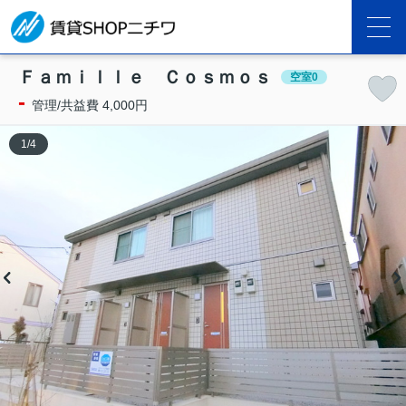
Ｆａｍｉｌｌｅ Ｃｏｓｍｏｓ
空室0
-
管理/共益費 4,000円
1
/
4