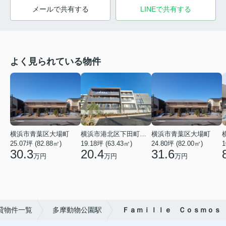
メールで共有する
LINEで共有する
よく見られている物件
横浜市青葉区大場町
横浜市港北区下田町２丁目
横浜市青葉区大場町
25.07坪 (82.88㎡)
19.18坪 (63.43㎡)
24.80坪 (82.00㎡)
1
30.3
20.4
31.6
万円
万円
万円
貸物件一覧
多摩動物公園駅
Ｆａｍｉｌｌｅ Ｃｏｓｍｏｓ