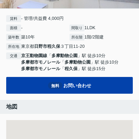
- 管理/共益費 4,000円
賃料
-
1LDK
面積
間取り
築10年
1階/2階建
築年数
所在階
東京都
日野市
程久保
３丁目11-20
所在地
京王動物園線
「
多摩動物公園
」駅 徒歩10分
交通
多摩都市モノレール
「
多摩動物公園
」駅 徒歩10分
多摩都市モノレール
「
程久保
」駅 徒歩15分
お問い合わせ
無料
地図