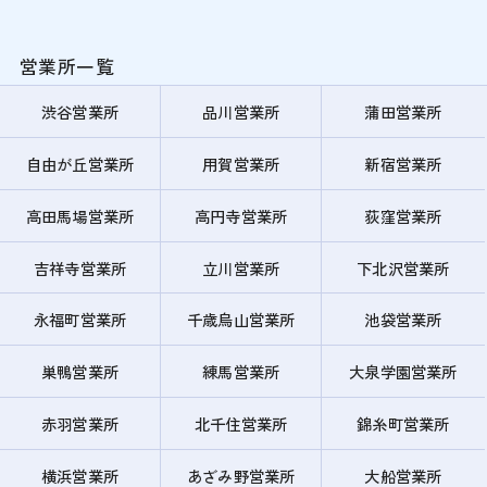
営業所一覧
渋谷営業所
品川営業所
蒲田営業所
自由が丘営業所
用賀営業所
新宿営業所
高田馬場営業所
高円寺営業所
荻窪営業所
吉祥寺営業所
立川営業所
下北沢営業所
永福町営業所
千歳烏山営業所
池袋営業所
巣鴨営業所
練馬営業所
大泉学園営業所
赤羽営業所
北千住営業所
錦糸町営業所
横浜営業所
あざみ野営業所
大船営業所