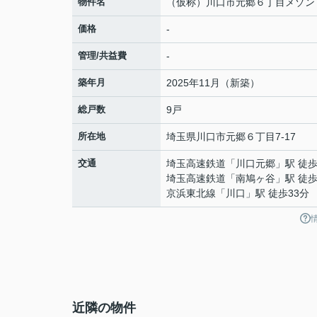
物件名
（仮称）川口市元郷６丁目メゾン
価格
-
管理/共益費
-
築年月
2025年11月（新築）
総戸数
9戸
所在地
埼玉県
川口市
元郷
６丁目7-17
交通
埼玉高速鉄道
「
川口元郷
」駅 徒歩
埼玉高速鉄道
「
南鳩ヶ谷
」駅 徒歩
京浜東北線
「
川口
」駅 徒歩33分
近隣の物件