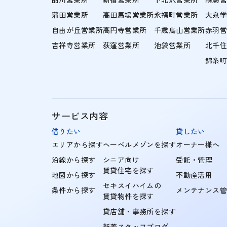
蒲田営業所
高田馬場営業所
永福町営業所
大泉
自由が丘営業所
高円寺営業所
千歳烏山営業所
赤羽
吉祥寺営業所
荻窪営業所
池袋営業所
北千
錦糸
サービス内容
借りたい
貸したい
エリアから探す
ヘーベルメゾンを探す
オーナー様へ
沿線から探す
シニア向け
受託・管理
賃貸住宅を探す
地図から探す
不動産活用
セキスイハイムの
条件から探す
メンテナンス
賃貸物件を探す
貸店舗・事務所を探す
新着スタッフブログ