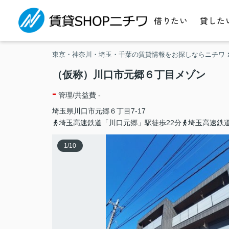
借りたい
貸した
東京・神奈川・埼玉・千葉の賃貸情報をお探しならニチワ
（仮称）川口市元郷６丁目メゾン
-
管理/共益費 -
埼玉県
川口市
元郷
６丁目7-17
埼玉高速鉄道「川口元郷」駅徒歩22分
埼玉高速鉄道
1
/
10