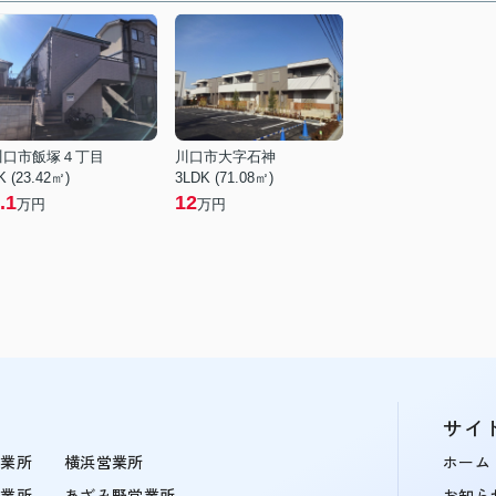
川口市飯塚４丁目
川口市大字石神
K (23.42㎡)
3LDK (71.08㎡)
.1
12
万円
万円
サイ
営業所
横浜営業所
ホーム
営業所
あざみ野営業所
お知ら