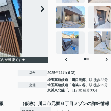
案内が可能です★
2025年11月(新築)
築年
埼玉高速鉄道
「
川口元郷
」駅 徒歩22分
埼玉高速鉄道
「
南鳩ヶ谷
」駅 徒歩29分
交通
京浜東北線
「
川口
」駅 徒歩33分
報
（仮称）川口市元郷６丁目メゾンの詳細情報