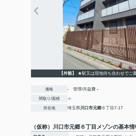
【外観】
★駅又は現地待ち合わせでご
-
管理/共益費
-
価格
-/-
間取り/面積
埼玉県
川口市
元郷
６丁目7-17
所在地
（仮称）川口市元郷６丁目メゾンの基本情