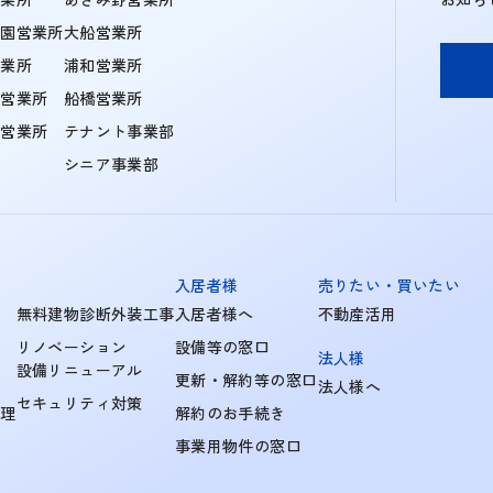
学園営業所
大船営業所
営業所
浦和営業所
住営業所
船橋営業所
町営業所
テナント事業部
シニア事業部
入居者様
売りたい・買いたい
無料建物診断外装工事
入居者様へ
不動産活用
リノベーション
設備等の窓口
法人様
設備リニューアル
更新・解約等の窓口
法人様へ
セキュリティ対策
管理
解約のお手続き
事業用物件の窓口