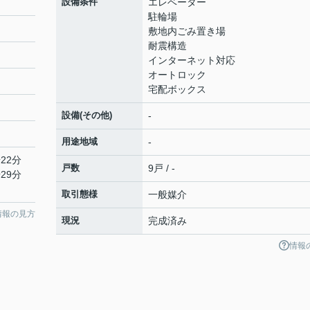
設備条件
エレベーター
駐輪場
敷地内ごみ置き場
耐震構造
インターネット対応
オートロック
宅配ボックス
設備(その他)
-
用途地域
-
22分
戸数
9戸 / -
29分
取引態様
一般媒介
情報の見方
現況
完成済み
情報