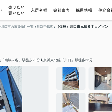
売りたい
い
入居者様
会社案内
採用情報
仲介会
買いたい
（仮称）川口市元郷６丁目メゾン
川口市の賃貸物件一覧
川口元郷駅
「南鳩ヶ谷」駅徒歩29分
京浜東北線「川口」駅徒歩33分