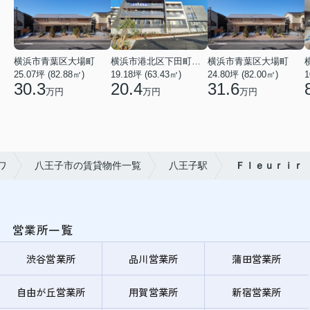
横浜市青葉区大場町
横浜市港北区下田町２丁目
横浜市青葉区大場町
25.07坪 (82.88㎡)
19.18坪 (63.43㎡)
24.80坪 (82.00㎡)
1
30.3
20.4
31.6
万円
万円
万円
ワ
八王子市の賃貸物件一覧
八王子駅
Ｆｌｅｕｒｉｒ
営業所一覧
渋谷営業所
品川営業所
蒲田営業所
自由が丘営業所
用賀営業所
新宿営業所