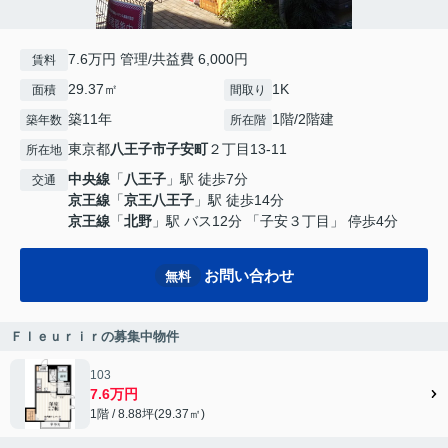
7.6万円 管理/共益費 6,000円
賃料
29.37㎡
1K
面積
間取り
築11年
1階/2階建
築年数
所在階
東京都
八王子市
子安町
２丁目13-11
所在地
中央線
「
八王子
」駅 徒歩7分
交通
京王線
「
京王八王子
」駅 徒歩14分
京王線
「
北野
」駅 バス12分 「子安３丁目」 停歩4分
お問い合わせ
無料
Ｆｌｅｕｒｉｒの募集中物件
103
7.6万円
1階 / 8.88坪(29.37㎡)