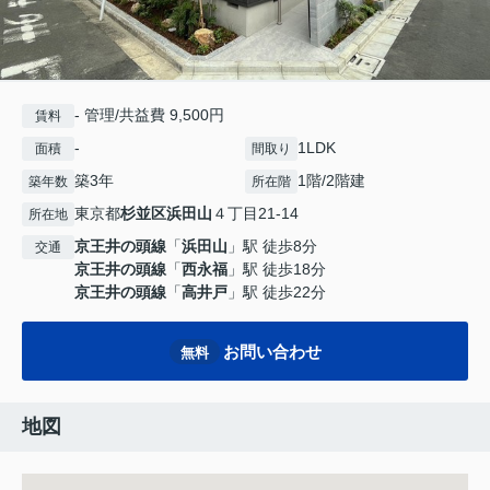
- 管理/共益費 9,500円
賃料
-
1LDK
面積
間取り
築3年
1階/2階建
築年数
所在階
東京都
杉並区
浜田山
４丁目21-14
所在地
京王井の頭線
「
浜田山
」駅 徒歩8分
交通
京王井の頭線
「
西永福
」駅 徒歩18分
京王井の頭線
「
高井戸
」駅 徒歩22分
お問い合わせ
無料
地図