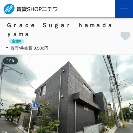
Ｇｒａｃｅ Ｓｕｇａｒ ｈａｍａｄａ
ｙａｍａ
空室0
-
管理/共益費 9,500円
1
/
18