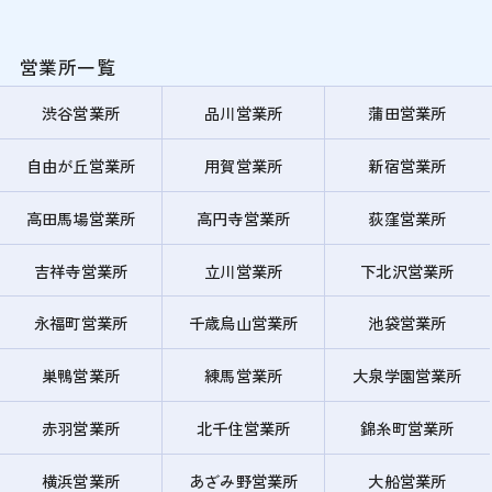
営業所一覧
渋谷営業所
品川営業所
蒲田営業所
自由が丘営業所
用賀営業所
新宿営業所
高田馬場営業所
高円寺営業所
荻窪営業所
吉祥寺営業所
立川営業所
下北沢営業所
永福町営業所
千歳烏山営業所
池袋営業所
巣鴨営業所
練馬営業所
大泉学園営業所
赤羽営業所
北千住営業所
錦糸町営業所
横浜営業所
あざみ野営業所
大船営業所