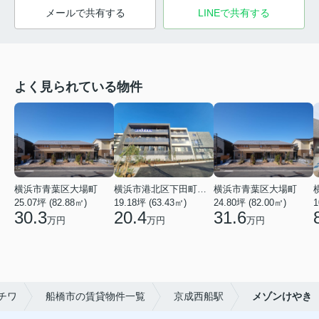
メールで共有する
LINEで共有する
よく見られている物件
横浜市青葉区大場町
横浜市港北区下田町２丁目
横浜市青葉区大場町
25.07坪 (82.88㎡)
19.18坪 (63.43㎡)
24.80坪 (82.00㎡)
1
30.3
20.4
31.6
万円
万円
万円
チワ
船橋市の賃貸物件一覧
京成西船駅
メゾンけやき