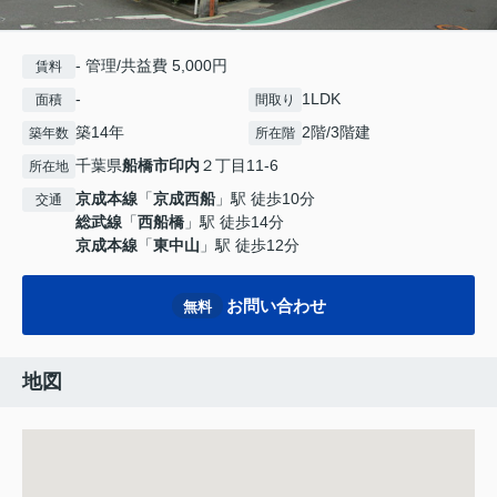
- 管理/共益費 5,000円
賃料
-
1LDK
面積
間取り
築14年
2階/3階建
築年数
所在階
千葉県
船橋市
印内
２丁目11-6
所在地
京成本線
「
京成西船
」駅 徒歩10分
交通
総武線
「
西船橋
」駅 徒歩14分
京成本線
「
東中山
」駅 徒歩12分
お問い合わせ
無料
地図