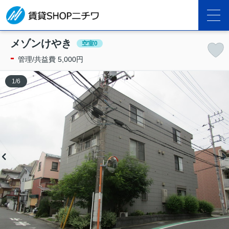
メゾンけやき
空室0
-
管理/共益費 5,000円
1
/
6