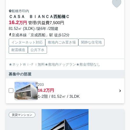
船橋市印内
ＣＡＳＡ ＢＩＡＮＣＡ西船橋Ｃ
16.2
万円
管理/共益費7,500円
81.52㎡ (3LDK) /築6年 /2階建
京成本線「京成西船」駅 徒歩12分
インターネット対応
敷地内ごみ置き場
閑静な住宅地
耐震構造
公共下水
★ネットＷｉ-Ｆｉ無料★敷地内ドッグラン★敷金増額なし
募集中の部屋
203
16.2万円
1-2階 / 81.52㎡ / 3LDK
賃貸マンション