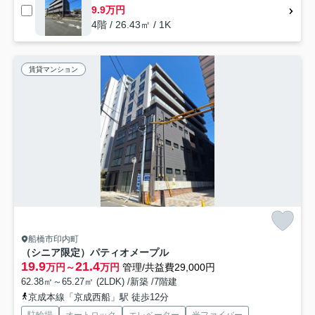
9.9万円
4階 / 26.43㎡ / 1K
賃貸マンション
船橋市印内町
（シニア限定）パティオメープル
19.9
21.4
万円～
万円
管理/共益費29,000円
62.38㎡～65.27㎡ (2LDK) /新築 /7階建
京成本線「京成西船」駅 徒歩12分
駐輪場
オートロック
エレベーター
光ファイバー