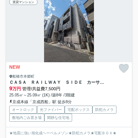
賃貸マンション
NEW
船橋市本郷町
ＣＡＳＡ ＲＡＩＬＷＡＹ ＳＩＤＥ カーサレイルウェイサイド
9
万円
管理/共益費7,500円
25.05㎡～25.09㎡ (1K) /築8年 /3階建
京成本線「京成西船」駅 徒歩8分
オートロック
光ファイバー
宅配ボックス
防犯カメラ
敷地内ごみ置き場
閑静な住宅地
★地震に強い旭化成ヘーベルメゾン★防犯カメラ★宅配ＢＯＸ★