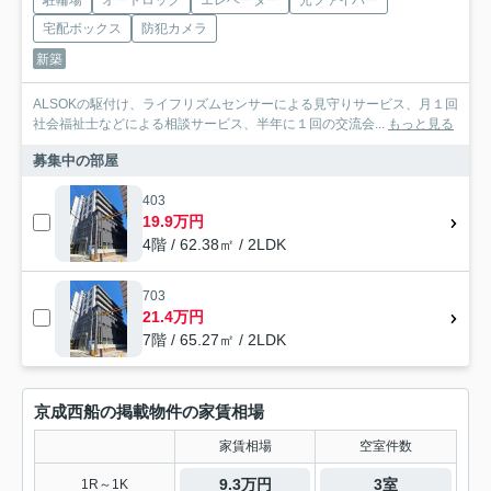
宅配ボックス
防犯カメラ
新築
ALSOKの駆付け、ライフリズムセンサーによる見守りサービス、月１回
社会福祉士などによる相談サービス、半年に１回の交流会...
もっと見る
募集中の部屋
403
19.9万円
4階 / 62.38㎡ / 2LDK
703
21.4万円
7階 / 65.27㎡ / 2LDK
京成西船の掲載物件の家賃相場
家賃相場
空室件数
9.3万円
3室
1R～1K