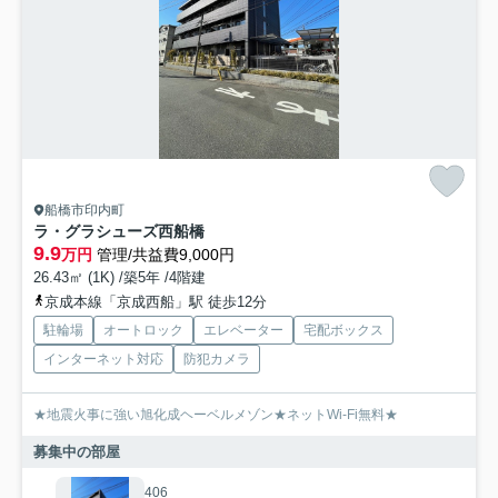
船橋市印内町
ラ・グラシューズ西船橋
9.9
万円
管理/共益費9,000円
26.43㎡ (1K) /築5年 /4階建
京成本線「京成西船」駅 徒歩12分
駐輪場
オートロック
エレベーター
宅配ボックス
インターネット対応
防犯カメラ
★地震火事に強い旭化成ヘーベルメゾン★ネットWi-Fi無料★
募集中の部屋
406