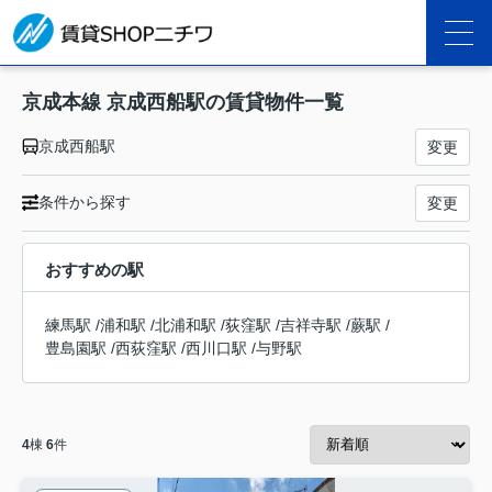
京成本線 京成西船駅の賃貸物件一覧
京成西船駅
変更
条件から探す
変更
おすすめの駅
練馬駅
/
浦和駅
/
北浦和駅
/
荻窪駅
/
吉祥寺駅
/
蕨駅
/
豊島園駅
/
西荻窪駅
/
西川口駅
/
与野駅
4
棟
6
件