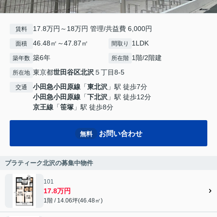
17.8万円～18万円 管理/共益費 6,000円
賃料
46.48㎡～47.87㎡
1LDK
面積
間取り
築6年
1階/2階建
築年数
所在階
東京都
世田谷区
北沢
５丁目8-5
所在地
小田急小田原線
「
東北沢
」駅 徒歩7分
交通
小田急小田原線
「
下北沢
」駅 徒歩12分
京王線
「
笹塚
」駅 徒歩8分
お問い合わせ
無料
プラティーク北沢の募集中物件
101
17.8万円
1階 / 14.06坪(46.48㎡)