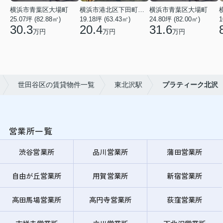
横浜市青葉区大場町
横浜市港北区下田町２丁目
横浜市青葉区大場町
25.07坪 (82.88㎡)
19.18坪 (63.43㎡)
24.80坪 (82.00㎡)
1
30.3
20.4
31.6
万円
万円
万円
世田谷区の賃貸物件一覧
東北沢駅
プラティーク北沢
営業所一覧
渋谷営業所
品川営業所
蒲田営業所
自由が丘営業所
用賀営業所
新宿営業所
高田馬場営業所
高円寺営業所
荻窪営業所