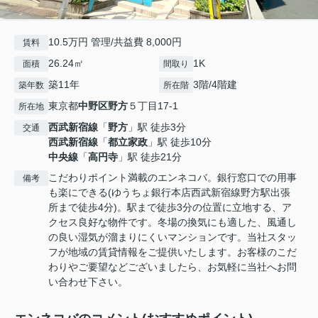
10.5万円 管理/共益費 8,000円
賃料
26.24㎡
1K
面積
間取り
築11年
3階/4階建
築年数
所在階
東京都
中野区
野方
５丁目17-1
所在地
西武新宿線
「
野方
」駅 徒歩3分
交通
西武新宿線
「
都立家政
」駅 徒歩10分
中央線
「
高円寺
」駅 徒歩21分
こだわりポイント満載のエンネコバ。銀行窓口での用事
備考
も楽にできる(ゆうちょ銀行本店西武新宿線野方駅出張
所まで徒歩4分)。駅まで徒歩3分の位置に立地する、ア
クセス良好な物件です。冬場の換気にも適した、風通し
の良い湿気が溜まりにくいマンションです。当社スタッ
フが地域の賃貸情報をご提供いたします。お客様のこだ
わりやご要望などございましたら、お気軽に当社へお問
い合わせ下さい。