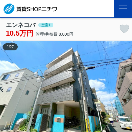
エンネコバ
空室1
10.5万円
管理/共益費 8,000円
1
/
27