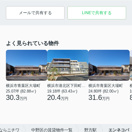
メールで共有する
LINEで共有する
よく見られている物件
横浜市青葉区大場町
横浜市港北区下田町２丁目
横浜市青葉区大場町
25.07坪 (82.88㎡)
19.18坪 (63.43㎡)
24.80坪 (82.00㎡)
1
30.3
20.4
31.6
万円
万円
万円
ならニチワ
中野区の賃貸物件一覧
野方駅
エンネコバ