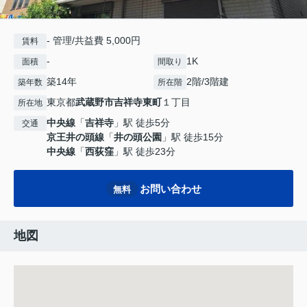
- 管理/共益費 5,000円
賃料
-
1K
面積
間取り
築14年
2階/3階建
築年数
所在階
東京都
武蔵野市
吉祥寺東町
１丁目
所在地
中央線
「
吉祥寺
」駅 徒歩5分
交通
京王井の頭線
「
井の頭公園
」駅 徒歩15分
中央線
「
西荻窪
」駅 徒歩23分
お問い合わせ
無料
地図