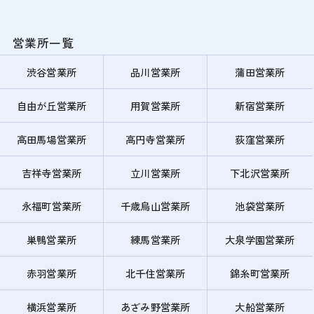
営業所一覧
渋谷営業所
品川営業所
蒲田営業所
自由が丘営業所
用賀営業所
新宿営業所
高田馬場営業所
高円寺営業所
荻窪営業所
吉祥寺営業所
立川営業所
下北沢営業所
永福町営業所
千歳烏山営業所
池袋営業所
巣鴨営業所
練馬営業所
大泉学園営業所
赤羽営業所
北千住営業所
錦糸町営業所
横浜営業所
あざみ野営業所
大船営業所