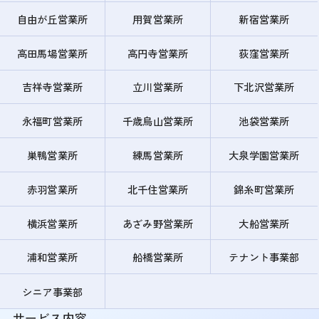
自由が丘営業所
用賀営業所
新宿営業所
高田馬場営業所
高円寺営業所
荻窪営業所
吉祥寺営業所
立川営業所
下北沢営業所
永福町営業所
千歳烏山営業所
池袋営業所
巣鴨営業所
練馬営業所
大泉学園営業所
赤羽営業所
北千住営業所
錦糸町営業所
横浜営業所
あざみ野営業所
大船営業所
浦和営業所
船橋営業所
テナント事業部
シニア事業部
サービス内容