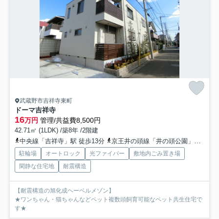
武蔵野市吉祥寺東町
ドーマ吉祥寺
16
万円
管理/共益費8,500円
42.71㎡ (1LDK) /築8年 /2階建
中央線「吉祥寺」駅 徒歩13分
京王井の頭線「井の頭公園」駅 徒歩21分
駐輪場
オートロック
光ファイバー
敷地内ごみ置き場
閑静な住宅地
耐震構造
【耐震構造の旭化成ヘーベルメゾン】
★ワンちゃん・猫ちゃんなどペット複数頭飼育可能なペット共生住宅で
す★