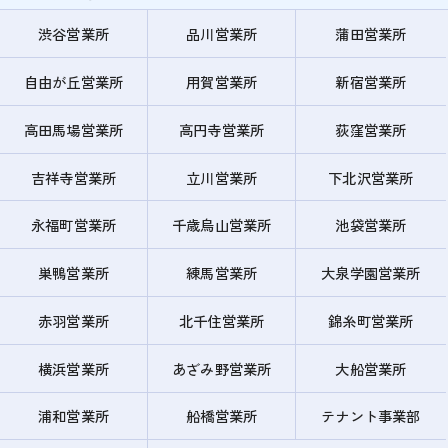
渋谷営業所
品川営業所
蒲田営業所
自由が丘営業所
用賀営業所
新宿営業所
高田馬場営業所
高円寺営業所
荻窪営業所
吉祥寺営業所
立川営業所
下北沢営業所
永福町営業所
千歳烏山営業所
池袋営業所
巣鴨営業所
練馬営業所
大泉学園営業所
赤羽営業所
北千住営業所
錦糸町営業所
横浜営業所
あざみ野営業所
大船営業所
浦和営業所
船橋営業所
テナント事業部