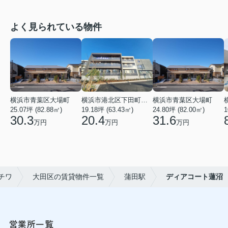
よく見られている物件
横浜市青葉区大場町
横浜市港北区下田町２丁目
横浜市青葉区大場町
25.07坪 (82.88㎡)
19.18坪 (63.43㎡)
24.80坪 (82.00㎡)
1
30.3
20.4
31.6
万円
万円
万円
チワ
大田区の賃貸物件一覧
蒲田駅
ディアコート蓮沼
営業所一覧