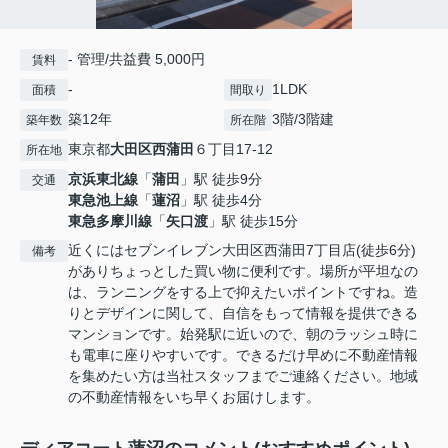
- 管理/共益費 5,000円
賃料
-
1LDK
面積
間取り
築12年
3階/3階建
築年数
所在階
東京都
大田区
西蒲田
６丁目17-12
所在地
京浜東北線
「
蒲田
」駅 徒歩9分
交通
東急池上線
「
蓮沼
」駅 徒歩4分
東急多摩川線
「
矢口渡
」駅 徒歩15分
近くにはセブンイレブン大田区西蒲田7丁目店(徒歩6分)
備考
がありちょっとした買い物に便利です。場所が平坦なの
は、ランニングをする上で抑えたいポイントですね。造
りとデザインに関して、自信をもって情報を提供できる
マンションです。始発駅に近いので、朝のラッシュ時に
も電車に座りやすいです。できるだけ早めに不動産情報
を集めたい方は当社スタッフまでご連絡ください。地域
の不動産情報をいち早くお届けします。