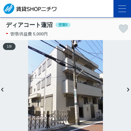
ディアコート蓮沼
空室0
-
管理/共益費 5,000円
1
/
8