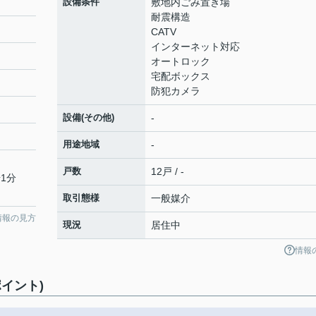
設備条件
敷地内ごみ置き場
耐震構造
CATV
インターネット対応
オートロック
宅配ボックス
防犯カメラ
設備(その他)
-
用途地域
-
戸数
12戸 / -
1分
取引態様
一般媒介
情報の見方
現況
居住中
情報
イント)