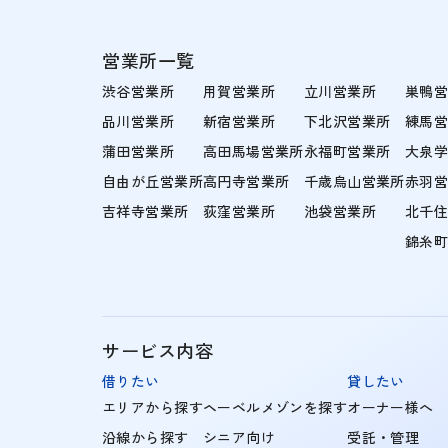
営業所一覧
渋谷営業所
用賀営業所
立川営業所
巣鴨
品川営業所
新宿営業所
下北沢営業所
練馬
蒲田営業所
高田馬場営業所
永福町営業所
大泉
自由が丘営業所
高円寺営業所
千歳烏山営業所
赤羽
吉祥寺営業所
荻窪営業所
池袋営業所
北千
錦糸
サービス内容
借りたい
貸したい
エリアから探す
ヘーベルメゾンを探す
オーナー様へ
沿線から探す
シニア向け
受託・管理