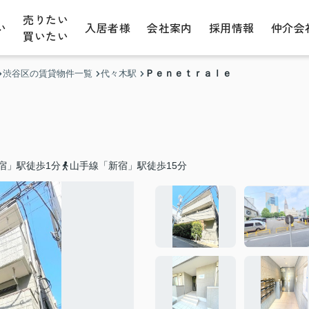
売りたい
い
入居者様
会社案内
採用情報
仲介会
買いたい
Ｐｅｎｅｔｒａｌｅ
渋谷区の賃貸物件一覧
代々木駅
宿」駅徒歩1分
山手線「新宿」駅徒歩15分