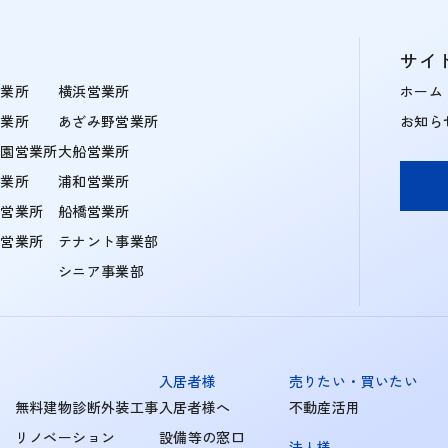
サイ
営業所
横浜営業所
ホーム
営業所
あざみ野営業所
お知ら
学園営業所
大船営業所
営業所
浦和営業所
住営業所
船橋営業所
町営業所
テナント事業部
シニア事業部
入居者様
売りたい・買いたい
無料建物診断外装工事
入居者様へ
不動産活用
リノベーション
設備等の窓口
法人様