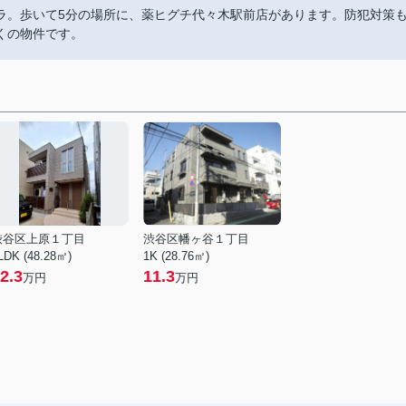
ラ。歩いて5分の場所に、薬ヒグチ代々木駅前店があります。防犯対策
くの物件です。
渋谷区上原１丁目
渋谷区幡ヶ谷１丁目
LDK (48.28㎡)
1K (28.76㎡)
2.3
11.3
万円
万円