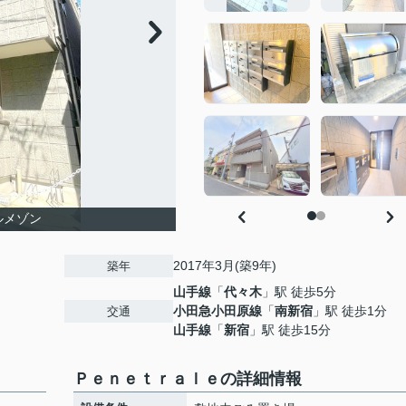
ルメゾン
2017年3月(築9年)
築年
山手線
「
代々木
」駅 徒歩5分
小田急小田原線
「
南新宿
」駅 徒歩1分
交通
山手線
「
新宿
」駅 徒歩15分
Ｐｅｎｅｔｒａｌｅの詳細情報