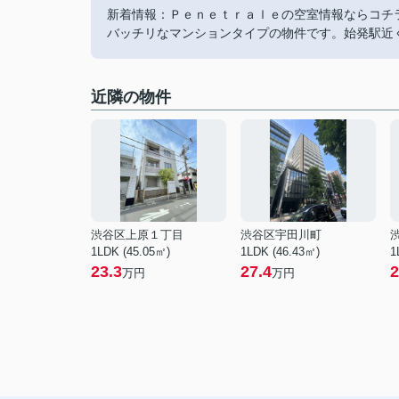
新着情報：Ｐｅｎｅｔｒａｌｅの空室情報ならコチ
バッチリなマンションタイプの物件です。始発駅近
近隣の物件
渋谷区上原１丁目
渋谷区宇田川町
1LDK (45.05㎡)
1LDK (46.43㎡)
1
23.3
27.4
2
万円
万円