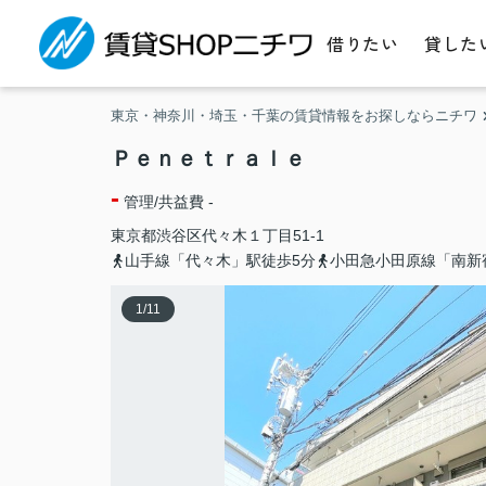
借りたい
貸した
東京・神奈川・埼玉・千葉の賃貸情報をお探しならニチワ
Ｐｅｎｅｔｒａｌｅ
-
管理/共益費 -
東京都
渋谷区
代々木
１丁目51-1
山手線「代々木」駅徒歩5分
小田急小田原線「南新
1
/
11