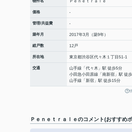
物件名
Ｐｅｎｅｔｒａｌｅ
価格
-
管理/共益費
-
築年月
2017年3月（築9年）
総戸数
12戸
所在地
東京都
渋谷区
代々木
１丁目51-1
交通
山手線
「
代々木
」駅 徒歩5分
小田急小田原線
「
南新宿
」駅 徒歩
山手線
「
新宿
」駅 徒歩15分
Ｐｅｎｅｔｒａｌｅのコメント(おすすめポ