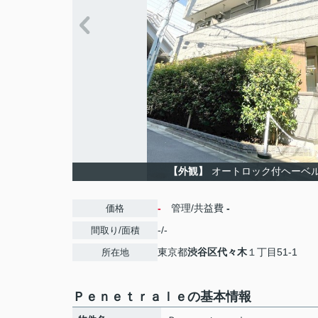
【外観】
オートロック付ヘーベ
-
管理/共益費
-
価格
-/-
間取り/面積
東京都
渋谷区
代々木
１丁目51-1
所在地
Ｐｅｎｅｔｒａｌｅの基本情報