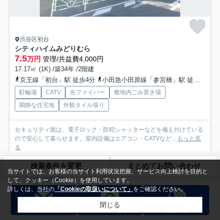
渋谷区初台
シティハイムみどりむら
7.5
万円
管理/共益費4,000円
17.17㎡ (1K) /築34年 /2階建
京王線「初台」駅 徒歩4分
小田急小田原線「参宮橋」駅 徒歩8分
駐輪場
CATV
光ファイバー
敷地内ごみ置き場
閑静な住宅地
外観タイル張り
セキュリティ面は、電子ロック・防犯シャッターなどを備え付けている
ので安心して暮らせます。室内設備はエアコン・CATVなど...
もっと見
る
募集中の部屋
検索条件を変更
まとめてお問い合わせ
当サイトでは、お客様の当サイト利用状況把握、サービス向上検討を目的と
して、クッキー（Cookie）を使用しています。
205
詳しくは、当社の
「Cookieの取扱いについて」
をご確認ください。
7.5万円
2階 / 17.17㎡ / 1K
閉じる