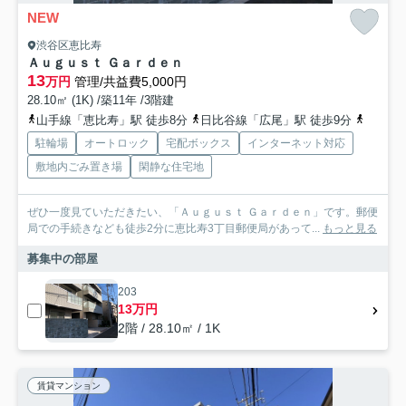
NEW
渋谷区恵比寿
Ａｕｇｕｓｔ Ｇａｒｄｅｎ
13
万円
管理/共益費5,000円
28.10㎡ (1K) /築11年 /3階建
山手線「恵比寿」駅 徒歩8分
日比谷線「広尾」駅 徒歩9分
都営三
駐輪場
オートロック
宅配ボックス
インターネット対応
敷地内ごみ置き場
閑静な住宅地
ぜひ一度見ていただきたい、「Ａｕｇｕｓｔ Ｇａｒｄｅｎ」です。郵便
局での手続きなども徒歩2分に恵比寿3丁目郵便局があって...
もっと見る
募集中の部屋
203
13万円
2階 / 28.10㎡ / 1K
賃貸マンション