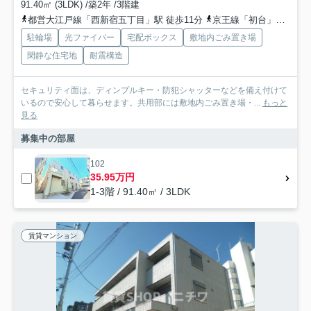
91.40㎡ (3LDK) /築2年 /3階建
都営大江戸線「西新宿五丁目」駅 徒歩11分
京王線「初台」駅 徒歩13分
駐輪場
光ファイバー
宅配ボックス
敷地内ごみ置き場
閑静な住宅地
耐震構造
セキュリティ面は、ディンプルキー・防犯シャッターなどを備え付けて
いるので安心して暮らせます。共用部には敷地内ごみ置き場・...
もっと
見る
募集中の部屋
102
35.95万円
1-3階 / 91.40㎡ / 3LDK
賃貸マンション