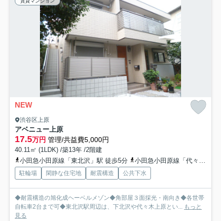
賃貸マンション
NEW
渋谷区上原
アベニュー上原
17.5
万円
管理/共益費5,000円
40.11㎡ (1LDK) /築13年 /2階建
小田急小田原線「東北沢」駅 徒歩5分
小田急小田原線「代々木上原」駅 徒歩6分
駐輪場
閑静な住宅地
耐震構造
公共下水
◆耐震構造の旭化成ヘーベルメゾン◆角部屋３面採光・南向き◆各世帯
自転車2台まで可◆東北沢駅周辺は、下北沢や代々木上原とい...
もっと
見る