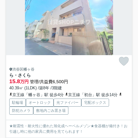
渋谷区幡ヶ谷
ら・さくら
15.8
万円
管理/共益費6,500円
40.39㎡ (1LDK) /築8年 /3階建
京王線「幡ヶ谷」駅 徒歩4分
京王線「初台」駅 徒歩14分
千代田線
駐輪場
オートロック
光ファイバー
宅配ボックス
防犯カメラ
敷地内ごみ置き場
★耐震性・耐火性に優れた旭化成ヘーベルメゾン★食器棚が備付き！お
引越し時に他の家具に費用を充てられます！