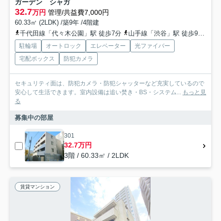
ガーデン シャガ
32.7
万円
管理/共益費7,000円
60.33㎡ (2LDK) /築9年 /4階建
千代田線「代々木公園」駅 徒歩7分
山手線「渋谷」駅 徒歩9分
小
駐輪場
オートロック
エレベーター
光ファイバー
宅配ボックス
防犯カメラ
セキュリティ面は、防犯カメラ・防犯シャッターなど充実しているので
安心して生活できます。室内設備は追い焚き・BS・システム...
もっと見
る
募集中の部屋
301
32.7万円
3階 / 60.33㎡ / 2LDK
賃貸マンション