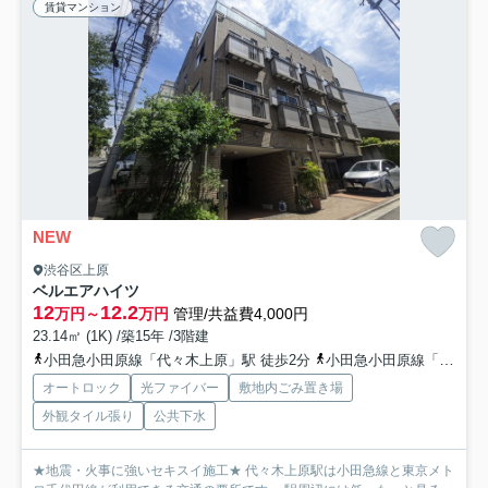
賃貸マンション
NEW
渋谷区上原
ベルエアハイツ
12
12.2
万円～
万円
管理/共益費4,000円
23.14㎡ (1K) /築15年 /3階建
小田急小田原線「代々木上原」駅 徒歩2分
小田急小田原線「代々木八幡」駅 徒歩12分
オートロック
光ファイバー
敷地内ごみ置き場
外観タイル張り
公共下水
★地震・火事に強いセキスイ施工★ 代々木上原駅は小田急線と東京メト