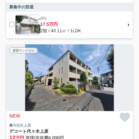
募集中の部屋
201
17.5万円
2階 / 40.11㎡ / 1LDK
賃貸マンション
NEW
渋谷区上原
デコート代々木上原
12
万円
管理/共益費6,000円