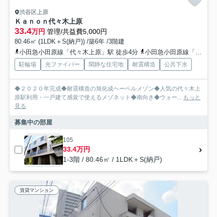
渋谷区上原
Ｋａｎｏｎ代々木上原
33.4
万円
管理/共益費5,000円
80.46㎡ (1LDK＋S(納戸)) /築6年 /3階建
小田急小田原線「代々木上原」駅 徒歩4分
小田急小田原線「代々木八幡」駅 徒歩5分
駐輪場
光ファイバー
閑静な住宅地
耐震構造
公共下水
◆２０２０年完成◆耐震構造の旭化成ヘーベルメゾン◆人気の代々木上
原駅利用・一戸建て感覚で使えるメゾネット◆南向き◆ウォー...
もっと
見る
募集中の部屋
105
33.4万円
1-3階 / 80.46㎡ / 1LDK＋S(納戸)
賃貸マンション