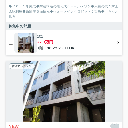
◆２０２１年完成◆耐震構造の旭化成ヘーベルメゾン◆人気の代々木上
原駅利用◆角部屋３面採光◆ウォークインクロゼット２箇所◆...
もっと
見る
募集中の部屋
101
22.3万円
1階 / 48.28㎡ / 1LDK
賃貸マンション
NEW