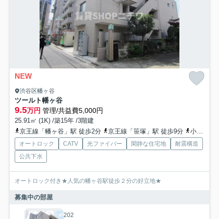
NEW
渋谷区幡ヶ谷
ツールト幡ヶ谷
9.5
万円
管理/共益費5,000円
25.91㎡ (1K) /築15年 /3階建
京王線「幡ヶ谷」駅 徒歩2分
京王線「笹塚」駅 徒歩9分
小田急小田原線「代々木上原」駅 徒歩15分
オートロック
CATV
光ファイバー
閑静な住宅地
耐震構造
公共下水
オートロック付き★人気の幡ヶ谷駅徒歩２分の好立地★
募集中の部屋
202