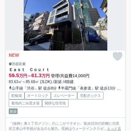
NEW
渋谷区東
Ｅａｓｔ Ｃｏｕｒｔ
59.5
61.3
万円～
万円
管理/共益費14,000円
83.63㎡～85.69㎡ (3LDK) /新築 /4階建
山手線「渋谷」駅 徒歩8分
半蔵門線「表参道」駅 徒歩13分
東急東
駐輪場
オートロック
エレベーター
宅配ボックス
敷地内ごみ置き場
閑静な住宅地
新築
「(仮称）東１丁目メゾン」のここがイチオシ。徒歩32分の距離に目黒
区立東山中学校があるのも魅力。収納はウォークインクロゼ...
もっと見