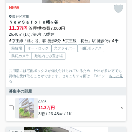
NEW
渋谷区本町
ＮｅｗＳａｆｏｌｅ幡ヶ谷
11.3
万円
管理/共益費7,000円
26.48㎡ (1K) /築8年 /3階建
京王線「幡ヶ谷」駅 徒歩8分
京王線「初台」駅 徒歩9分
千代田線「代々木上原」駅 徒歩20分
駐輪場
オートロック
光ファイバー
宅配ボックス
防犯カメラ
敷地内ごみ置き場
共用部には宅配ボックスが備え付けられているため、外出が多い方でも
荷物を受け取ることができます。セキュリティ面は、TVイン...
もっと見
る
募集中の部屋
0305
11.3万円
3階 / 26.48㎡ / 1K