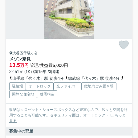
渋谷区千駄ヶ谷
メゾン奈良
13.5
万円
管理/共益費5,000円
32.51㎡ (1K) /築15年 /3階建
山手線「代々木」駅 徒歩4分
総武線「代々木」駅 徒歩4分
都営大
駐輪場
オートロック
光ファイバー
敷地内ごみ置き場
閑静な住宅地
耐震構造
収納はクロゼット・シューズボックスなど豊富なので、広々と空間を利
用することも可能です。セキュリティ面は、オートロック・T...
もっと
見る
募集中の部屋