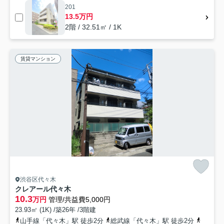
201
13.5万円
2階 / 32.51㎡ / 1K
賃貸マンション
渋谷区代々木
クレアール代々木
10.3
万円
管理/共益費5,000円
23.93㎡ (1K) /築26年 /3階建
山手線「代々木」駅 徒歩2分
総武線「代々木」駅 徒歩2分
都営大