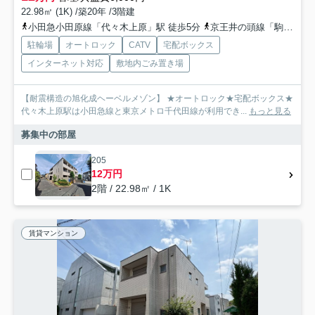
22.98㎡ (1K) /築20年 /3階建
小田急小田原線「代々木上原」駅 徒歩5分
京王井の頭線「駒場東大前」駅 徒歩15分
駐輪場
オートロック
CATV
宅配ボックス
インターネット対応
敷地内ごみ置き場
【耐震構造の旭化成ヘーベルメゾン】 ★オートロック★宅配ボックス★
代々木上原駅は小田急線と東京メトロ千代田線が利用でき...
もっと見る
募集中の部屋
205
12万円
2階 / 22.98㎡ / 1K
賃貸マンション