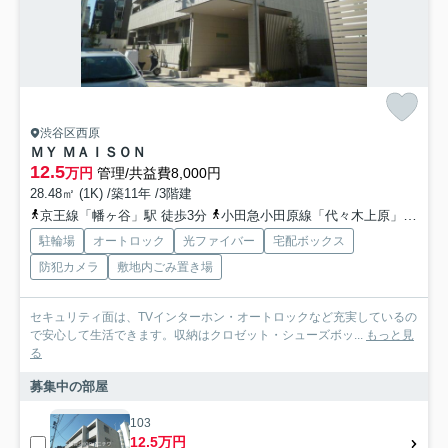
渋谷区西原
ＭＹ ＭＡＩＳＯＮ
12.5
万円
管理/共益費8,000円
28.48㎡ (1K) /築11年 /3階建
京王線「幡ヶ谷」駅 徒歩3分
小田急小田原線「代々木上原」駅 徒歩12分
駐輪場
オートロック
光ファイバー
宅配ボックス
防犯カメラ
敷地内ごみ置き場
セキュリティ面は、TVインターホン・オートロックなど充実しているの
で安心して生活できます。収納はクロゼット・シューズボッ...
もっと見
る
募集中の部屋
103
12.5万円