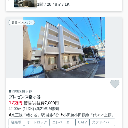
1階 / 28.48㎡ / 1K
賃貸マンション
渋谷区幡ヶ谷
プレゼンス幡ヶ谷
17
万円
管理/共益費7,000円
42.00㎡ (1LDK) /築21年 /4階建
京王線「幡ヶ谷」駅 徒歩6分
小田急小田原線「代々木上原」駅 徒歩14分
駐輪場
オートロック
エレベーター
CATV
光ファイバー