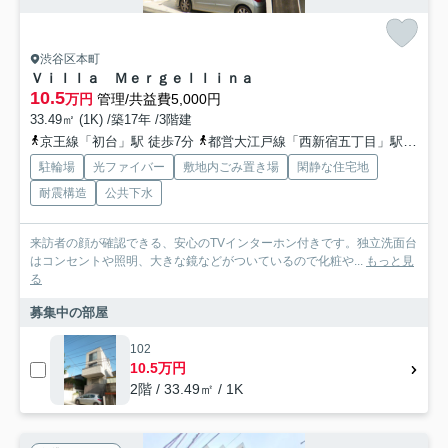
渋谷区本町
Ｖｉｌｌａ Ｍｅｒｇｅｌｌｉｎａ
10.5
万円
管理/共益費5,000円
33.49㎡ (1K) /築17年 /3階建
京王線「初台」駅 徒歩7分
都営大江戸線「西新宿五丁目」駅 徒歩8分
駐輪場
光ファイバー
敷地内ごみ置き場
閑静な住宅地
耐震構造
公共下水
来訪者の顔が確認できる、安心のTVインターホン付きです。独立洗面台
はコンセントや照明、大きな鏡などがついているので化粧や...
もっと見
る
募集中の部屋
102
10.5万円
2階 / 33.49㎡ / 1K