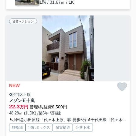
1階 / 31.67㎡ / 1K
賃貸マンション
NEW
渋谷区上原
メゾン五十嵐
22.3
万円
管理/共益費6,500円
48.28㎡ (1LDK) /築5年 /2階建
小田急小田原線「代々木上原」駅 徒歩5分
千代田線「代々木上原」駅 徒歩5分
駐輪場
宅配ボックス
耐震構造
公共下水