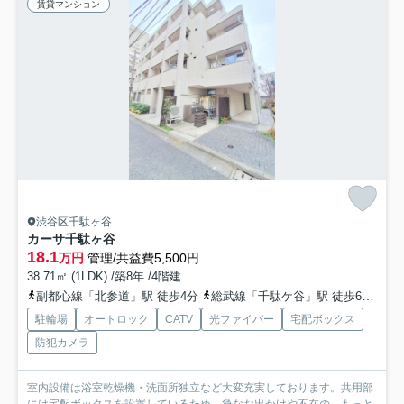
賃貸マンション
渋谷区千駄ヶ谷
カーサ千駄ヶ谷
18.1
万円
管理/共益費5,500円
38.71㎡ (1LDK) /築8年 /4階建
副都心線「北参道」駅 徒歩4分
総武線「千駄ケ谷」駅 徒歩6分
山
駐輪場
オートロック
CATV
光ファイバー
宅配ボックス
防犯カメラ
室内設備は浴室乾燥機・洗面所独立など大変充実しております。共用部