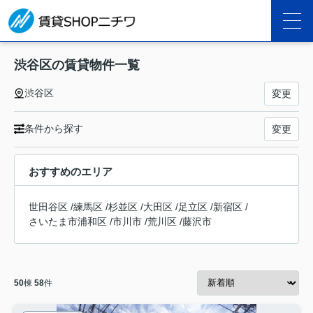
渋谷区の賃貸物件一覧
渋谷区
変更
条件から探す
変更
おすすめのエリア
世田谷区
/
練馬区
/
杉並区
/
大田区
/
足立区
/
新宿区
/
さいたま市浦和区
/
市川市
/
荒川区
/
藤沢市
50
棟
58
件