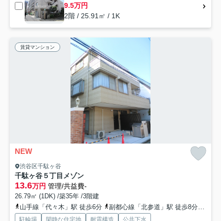
9.5万円
2階 / 25.91㎡ / 1K
賃貸マンション
NEW
渋谷区千駄ヶ谷
千駄ヶ谷５丁目メゾン
13.6
万円
管理/共益費-
26.79㎡ (1DK) /築35年 /3階建
山手線「代々木」駅 徒歩6分
副都心線「北参道」駅 徒歩8分
総武
駐輪場
閑静な住宅地
耐震構造
公共下水