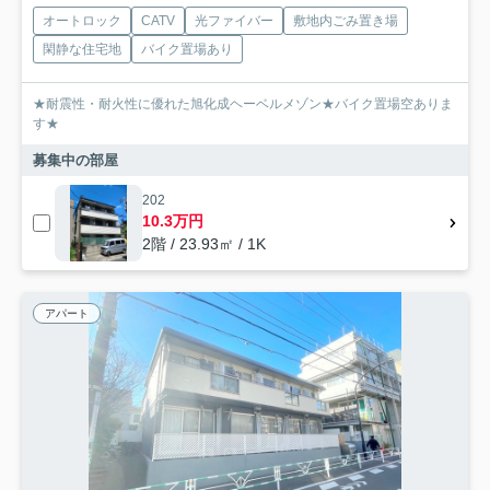
オートロック
CATV
光ファイバー
敷地内ごみ置き場
閑静な住宅地
バイク置場あり
★耐震性・耐火性に優れた旭化成ヘーベルメゾン★バイク置場空ありま
す★
募集中の部屋
202
10.3万円
2階 / 23.93㎡ / 1K
アパート