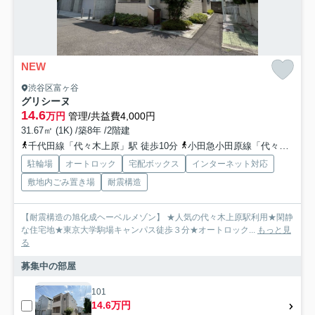
NEW
渋谷区富ヶ谷
グリシーヌ
14.6
万円
管理/共益費4,000円
31.67㎡ (1K) /築8年 /2階建
千代田線「代々木上原」駅 徒歩10分
小田急小田原線「代々木八幡」駅 徒歩12分
駐輪場
オートロック
宅配ボックス
インターネット対応
敷地内ごみ置き場
耐震構造
【耐震構造の旭化成ヘーベルメゾン】 ★人気の代々木上原駅利用★閑静
な住宅地★東京大学駒場キャンパス徒歩３分★オートロック...
もっと見
る
募集中の部屋
101
14.6万円