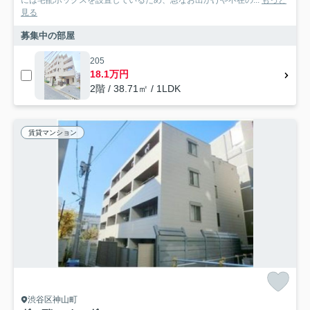
には宅配ボックスを設置しているため、急なお出かけや不在の...
もっと
見る
募集中の部屋
205
18.1万円
2階 / 38.71㎡ / 1LDK
賃貸マンション
渋谷区神山町