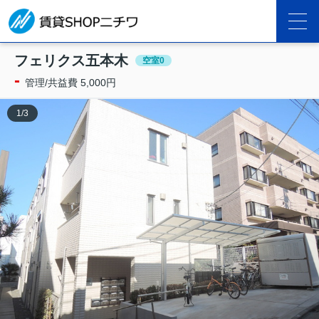
フェリクス五本木
空室0
-
管理/共益費 5,000円
1
/
3