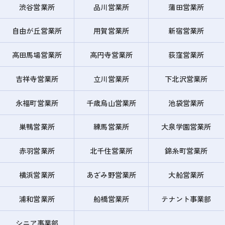
渋谷営業所
品川営業所
蒲田営業所
自由が丘営業所
用賀営業所
新宿営業所
高田馬場営業所
高円寺営業所
荻窪営業所
吉祥寺営業所
立川営業所
下北沢営業所
永福町営業所
千歳烏山営業所
池袋営業所
巣鴨営業所
練馬営業所
大泉学園営業所
赤羽営業所
北千住営業所
錦糸町営業所
横浜営業所
あざみ野営業所
大船営業所
浦和営業所
船橋営業所
テナント事業部
シニア事業部