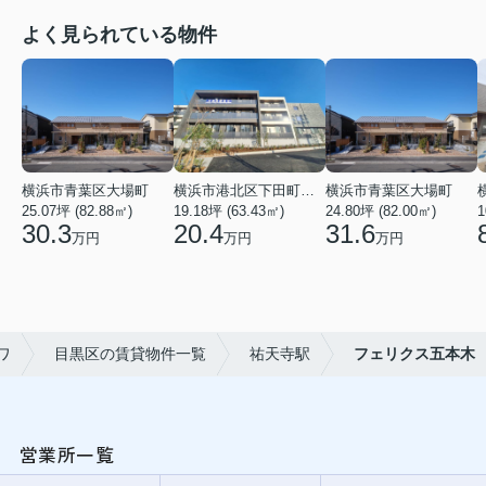
よく見られている物件
横浜市青葉区大場町
横浜市港北区下田町２丁目
横浜市青葉区大場町
25.07坪 (82.88㎡)
19.18坪 (63.43㎡)
24.80坪 (82.00㎡)
1
30.3
20.4
31.6
万円
万円
万円
ワ
目黒区の賃貸物件一覧
祐天寺駅
フェリクス五本木
営業所一覧