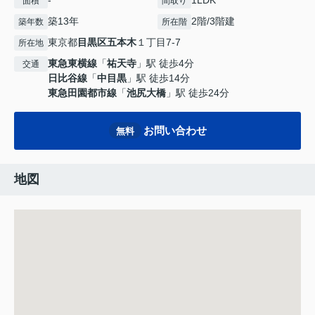
面積
間取り
築13年
2階/3階建
築年数
所在階
東京都
目黒区
五本木
１丁目7-7
所在地
東急東横線
「
祐天寺
」駅 徒歩4分
交通
日比谷線
「
中目黒
」駅 徒歩14分
東急田園都市線
「
池尻大橋
」駅 徒歩24分
お問い合わせ
無料
地図