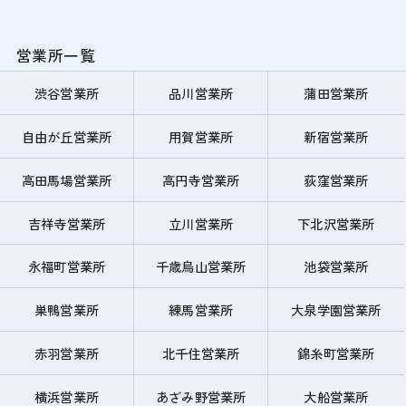
営業所一覧
渋谷営業所
品川営業所
蒲田営業所
自由が丘営業所
用賀営業所
新宿営業所
高田馬場営業所
高円寺営業所
荻窪営業所
吉祥寺営業所
立川営業所
下北沢営業所
永福町営業所
千歳烏山営業所
池袋営業所
巣鴨営業所
練馬営業所
大泉学園営業所
赤羽営業所
北千住営業所
錦糸町営業所
横浜営業所
あざみ野営業所
大船営業所