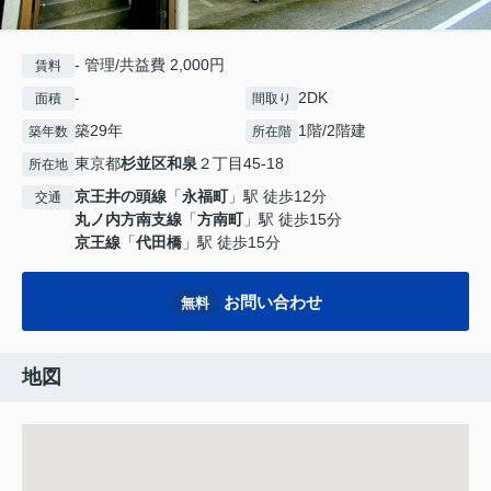
- 管理/共益費 2,000円
賃料
-
2DK
面積
間取り
築29年
1階/2階建
築年数
所在階
東京都
杉並区
和泉
２丁目45-18
所在地
京王井の頭線
「
永福町
」駅 徒歩12分
交通
丸ノ内方南支線
「
方南町
」駅 徒歩15分
京王線
「
代田橋
」駅 徒歩15分
お問い合わせ
無料
地図