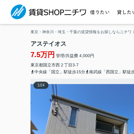
借りたい
貸した
東京・神奈川・埼玉・千葉の賃貸情報をお探しならニチワ
アステイオス
7.5万円
管理/共益費 4,000円
東京都
国立市
西
２丁目3-7
中央線「国立」駅徒歩15分
南武線「西国立」駅徒歩
1
/
24