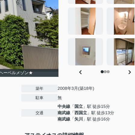
ヘーベルメゾン★
2008年3月(築18年)
築年
無
駐車
中央線
「
国立
」駅 徒歩15分
南武線
「
西国立
」駅 徒歩13分
交通
南武線
「
矢川
」駅 徒歩16分