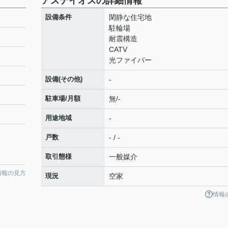
アステイオスの詳細情報
設備条件
閑静な住宅地
駐輪場
耐震構造
CATV
光ファイバー
設備(その他)
-
駐車場/月額
無/-
用途地域
-
戸数
- / -
取引態様
一般媒介
情報の見方
現況
空家
情報