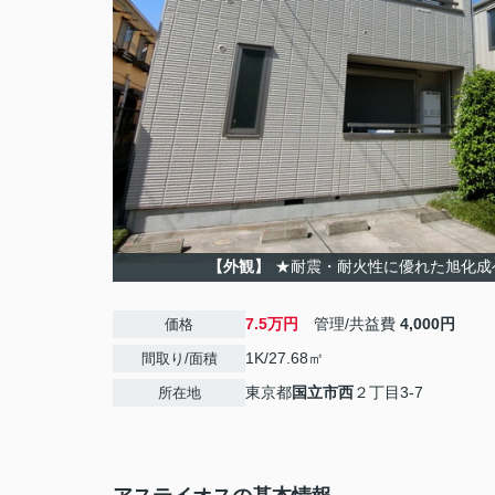
【外観】
★耐震・耐火性に優れた旭化成
7.5万円
管理/共益費
4,000円
価格
1K/27.68㎡
間取り/面積
東京都
国立市
西
２丁目3-7
所在地