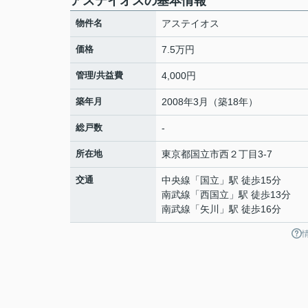
アステイオスの基本情報
物件名
アステイオス
価格
7.5万円
管理/共益費
4,000円
築年月
2008年3月（築18年）
総戸数
-
所在地
東京都
国立市
西
２丁目3-7
交通
中央線
「
国立
」駅 徒歩15分
南武線
「
西国立
」駅 徒歩13分
南武線
「
矢川
」駅 徒歩16分