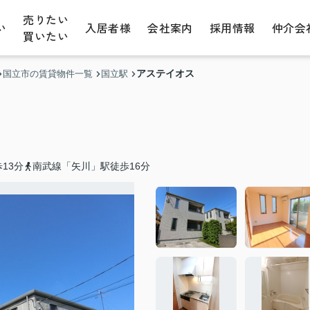
売りたい
い
入居者様
会社案内
採用情報
仲介会
買いたい
アステイオス
国立市の賃貸物件一覧
国立駅
13分
南武線「矢川」駅徒歩16分