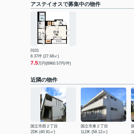
アステイオスで募集中の物件
0101
8.37坪 (27.68㎡)
7.5
万円(8960.57円/坪)
近隣の物件
国立市西２丁目
国立市東２丁目
2DK (40.91㎡)
1LDK (58.12㎡)
1