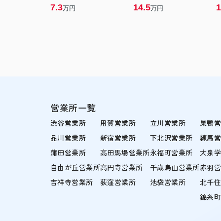
7.3
14.5
1
万円
万円
営業所一覧
渋谷営業所
用賀営業所
立川営業所
巣鴨
品川営業所
新宿営業所
下北沢営業所
練馬
蒲田営業所
高田馬場営業所
永福町営業所
大泉
自由が丘営業所
高円寺営業所
千歳烏山営業所
赤羽
吉祥寺営業所
荻窪営業所
池袋営業所
北千
錦糸