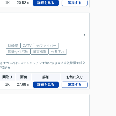
1K
20.52㎡
詳細を見る
追加する
駐輪場
CATV
光ファイバー
閑静な住宅地
耐震構造
公共下水
き★ガス2口システムキッチン★追い炊き★浴室乾燥機★独立
下収納★
間取り
面積
詳細
お気に入り
1K
27.68㎡
詳細を見る
追加する