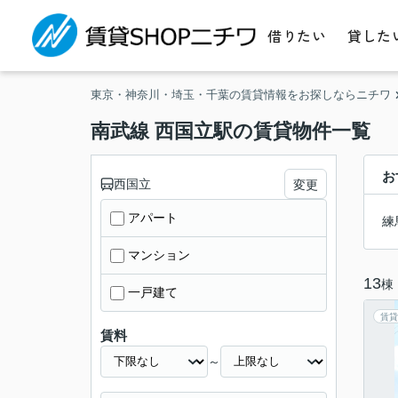
借りたい
貸した
東京・神奈川・埼玉・千葉の賃貸情報をお探しならニチワ
南武線 西国立駅の賃貸物件一覧
お
西国立
変更
アパート
練
マンション
13
棟
一戸建て
賃貸
賃料
～