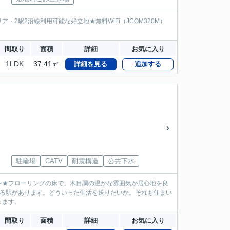
2駅2沿線利用可能な好立地★無料WiFi（JCOM320M）
間取り
面積
詳細
お気に入り
1LDK
37.41㎡
詳細を見る
追加する
駐輪場
CATV
耐震構造
公共下水
ン★フローリングの床で、木目調の温かな雰囲気が居心地を良
きる駅があります。どういった生活を送りたいか。それも住まい
します。
間取り
面積
詳細
お気に入り