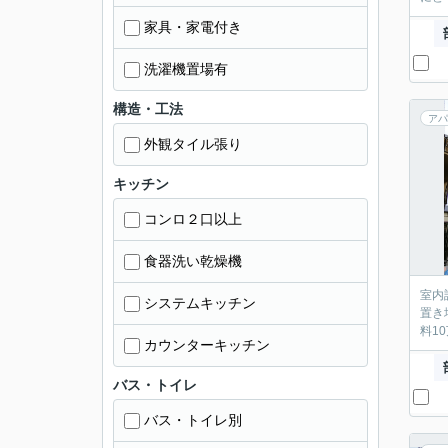
家具・家電付き
洗濯機置場有
構造・工法
アパ
外観タイル張り
キッチン
コンロ２口以上
食器洗い乾燥機
室内
システムキッチン
置き
料1
カウンターキッチン
バス・トイレ
バス・トイレ別