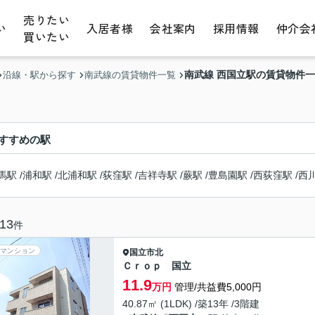
売りたい
い
入居者様
会社案内
採用情報
仲介会
買いたい
南武線 西国立駅の賃貸物件
沿線・駅から探す
南武線の賃貸物件一覧
すすめの駅
馬駅
/
浦和駅
/
北浦和駅
/
荻窪駅
/
吉祥寺駅
/
蕨駅
/
豊島園駅
/
西荻窪駅
/
西
13
件
マンション
国立市
北
Ｃｒｏｐ 国立
11.9
万円
管理/共益費5,000円
40.87㎡ (1LDK) /築13年 /3階建