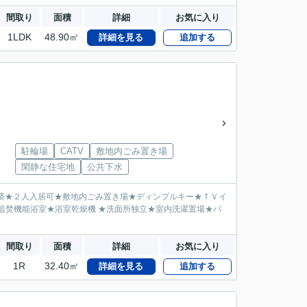
間取り
面積
詳細
お気に入り
1LDK
48.90㎡
詳細を見る
追加する
駐輪場
CATV
敷地内ごみ置き場
閑静な住宅地
公共下水
済★２人入居可★敷地内ごみ置き場★ディンプルキー★ＴＶイ
ン★追焚機能浴室★浴室乾燥機 ★洗面所独立★室内洗濯置場★バ
間取り
面積
詳細
お気に入り
1R
32.40㎡
詳細を見る
追加する