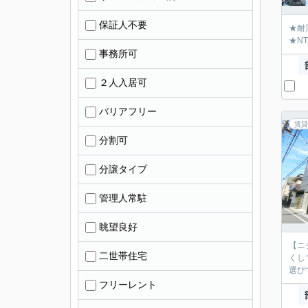
保証人不要
★耐
★N
事務所可
２人入居可
バリアフリー
賃貸
分割可
分譲タイプ
管理人常駐
眺望良好
【ニ
二世帯住宅
くし
選び
フリーレント