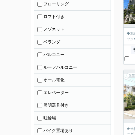
フローリング
ロフト付き
メゾネット
◆旭
ック
ベランダ
バルコニー
ルーフバルコニー
賃貸
オール電化
エレベーター
照明器具付き
駐輪場
★当
バイク置場あり
にど