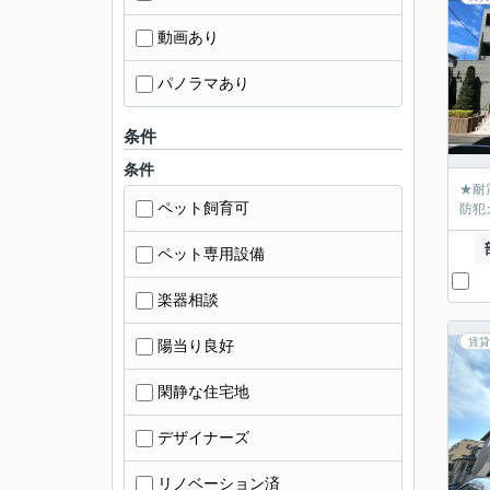
動画あり
パノラマあり
条件
条件
★耐
ペット飼育可
防犯
ペット専用設備
楽器相談
賃貸
陽当り良好
閑静な住宅地
デザイナーズ
リノベーション済