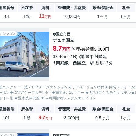
部屋番号
所在階
賃料
管理費・共益費
敷金/保証金
礼金
13
101
1階
10,000円
1ヶ月
1ヶ月
万円
マンション
国立市
西
デュオ国立
8.7
万円
管理/共益費3,000円
32.40㎡ (1R) /築39年 /4階建
南武線
「
西国立
」駅 徒歩17分
筋コンクリート造デザイナーズマンション★リノベーション物件★ 内装リフォーム
ーホン★CATV(ケーブルテレビ) ★南向きバルコニー ★ガス3口システムキッチ
トイレ別 ★温水洗浄便座 ★24時間換気システム★エアコン
部屋番号
所在階
賃料
管理費・共益費
敷金/保証金
礼金
8.7
101
1階
3,000円
0.5ヶ月
1ヶ月
万円
マンション
国立市
西