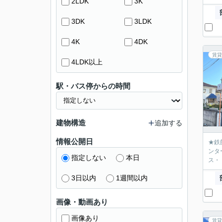
2LDK
3K
3DK
3LDK
4K
4DK
賃貸
4LDK以上
駅・バス停からの時間
建物構造
追加する
情報公開日
★鉄
ンタ
指定しない
本日
ス・
3日以内
1週間以内
画像・動画あり
画像あり
賃貸