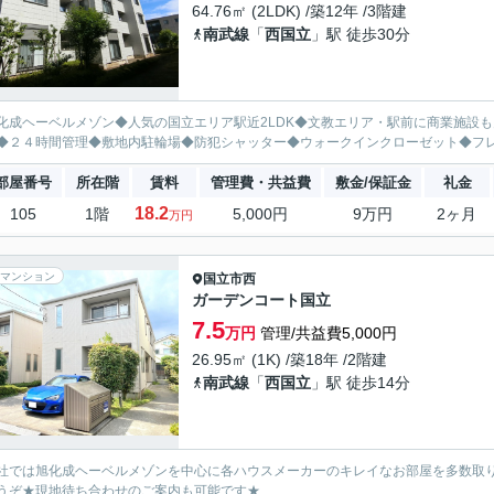
64.76㎡ (2LDK) /築12年 /3階建
南武線
「
西国立
」駅 徒歩30分
化成ヘーベルメゾン◆人気の国立エリア駅近2LDK◆文教エリア・駅前に商業施設
◆２４時間管理◆敷地内駐輪場◆防犯シャッター◆ウォークインクローゼット◆フ
部屋番号
所在階
賃料
管理費・共益費
敷金/保証金
礼金
18.2
105
1階
5,000円
9万円
2ヶ月
万円
マンション
国立市
西
ガーデンコート国立
7.5
万円
管理/共益費5,000円
26.95㎡ (1K) /築18年 /2階建
南武線
「
西国立
」駅 徒歩14分
社では旭化成ヘーベルメゾンを中心に各ハウスメーカーのキレイなお部屋を多数取
うぞ★現地待ち合わせのご案内も可能です★