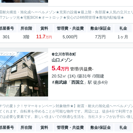
震耐火構造・旭化成ヘーベルメゾン★充実の設備★最上階・角部屋★人気の立川エリア・
TTフレッツ光★宅配BOX★オートロック★安心の24時間管理★敷地内駐輪場★
部屋番号
所在階
賃料
管理費・共益費
敷金/保証金
礼金
11.7
301
3階
5,000円
7万円
1ヶ月
万円
マンション
立川市
羽衣町
山口メゾン
5.4
万円
管理/共益費-
20.52㎡ (1K) /築31年 /3階建
南武線
「
西国立
」駅 徒歩4分
チワの夏トク！サマーキャンペーン対象物件★】耐震・耐火の旭化成ヘーベルメゾ
てくれます。自転車を停めることが可能な物件です。周辺には、徒歩4分で利用で
では必要な要素です。新しい住まいでの快適な生活を、当社スタッフがお手伝い致
部屋番号
所在階
賃料
管理費・共益費
敷金/保証金
礼金