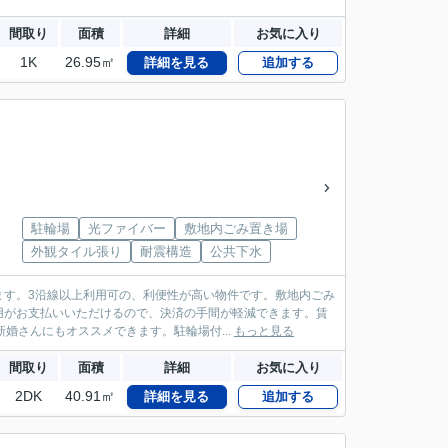
間取り
面積
詳細
お気に入り
1K
26.95㎡
詳細を見る
追加する
駐輪場
光ファイバー
敷地内ごみ置き場
外観タイル張り
耐震構造
公共下水
ます。3沿線以上利用可の、利便性が高い物件です。敷地内ごみ
用がお支払いいただけるので、決済の手間が軽減できます。賃
婚さんにもオススメできます。駐輪場付...
もっと見る
間取り
面積
詳細
お気に入り
2DK
40.91㎡
詳細を見る
追加する