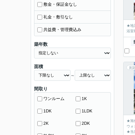
敷金・保証金なし
礼金・敷引なし
★地
共益費・管理費込み
浴室
築年数
面積
賃貸
～
間取り
ワンルーム
1K
1DK
1LDK
★旭
2K
2DK
ウォ
★当