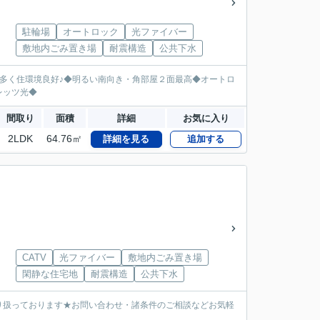
駐輪場
オートロック
光ファイバー
敷地内ごみ置き場
耐震構造
公共下水
も多く住環境良好♪◆明るい南向き・角部屋２面最高◆オートロ
レッツ光◆
間取り
面積
詳細
お気に入り
2LDK
64.76㎡
詳細を見る
追加する
CATV
光ファイバー
敷地内ごみ置き場
閑静な住宅地
耐震構造
公共下水
り扱っております★お問い合わせ・諸条件のご相談などお気軽