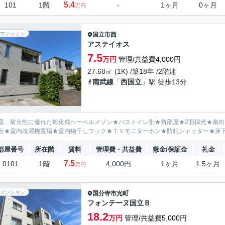
5.4
101
1階
-
1ヶ月
0ヶ月
万円
マンション
国立市
西
アステイオス
7.5
万円
管理/共益費4,000円
27.68㎡ (1K) /築18年 /2階建
南武線
「
西国立
」駅 徒歩13分
震、耐火性に優れた旭化成ヘーベルメゾン★バストイレ別★角部屋★2面採光★南向
台★室内洗濯機置場★室内物干しフック★ＴＶモニターホン★防犯シャッター★床
部屋番号
所在階
賃料
管理費・共益費
敷金/保証金
礼金
7.5
0101
1階
4,000円
1ヶ月
1.5ヶ月
万円
マンション
国分寺市
光町
フォンテーヌ国立Ｂ
18.2
万円
管理/共益費5,000円