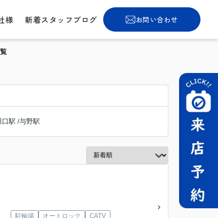
社様
新着スタッフブログ
お問い合わせ
一覧
川口駅
/
与野駅
駐輪場
オートロック
CATV