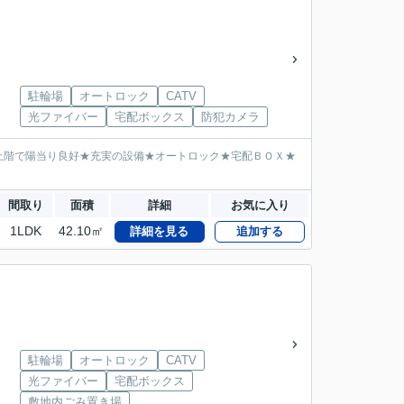
駐輪場
オートロック
CATV
光ファイバー
宅配ボックス
防犯カメラ
上階で陽当り良好★充実の設備★オートロック★宅配ＢＯＸ★
間取り
面積
詳細
お気に入り
1LDK
42.10㎡
詳細を見る
追加する
駐輪場
オートロック
CATV
光ファイバー
宅配ボックス
敷地内ごみ置き場