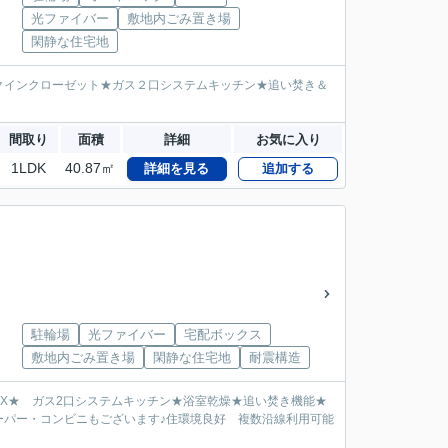
光ファイバー
敷地内ごみ置き場
閑静な住宅地
クインクローゼット★ガス２口システムキッチン★追い焚き＆
間取り
面積
詳細
お気に入り
1LDK
40.87㎡
詳細を見る
追加する
駐輪場
光ファイバー
宅配ボックス
敷地内ごみ置き場
閑静な住宅地
耐震構造
OX★ ガス2口システムキッチン★浴室乾燥★追い焚き機能★
ーパー・コンビニもございます♪住環境良好 複数沿線利用可能