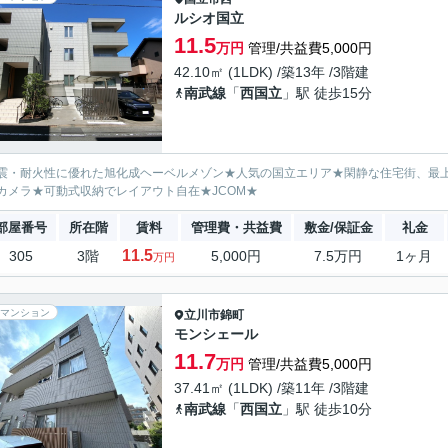
ルシオ国立
11.5
万円
管理/共益費5,000円
42.10㎡ (1LDK) /築13年 /3階建
南武線
「
西国立
」駅 徒歩15分
震・耐火性に優れた旭化成ヘーベルメゾン★人気の国立エリア★閑静な住宅街、最
カメラ★可動式収納でレイアウト自在★JCOM★
部屋番号
所在階
賃料
管理費・共益費
敷金/保証金
礼金
11.5
305
3階
5,000円
7.5万円
1ヶ月
万円
マンション
立川市
錦町
モンシェール
11.7
万円
管理/共益費5,000円
37.41㎡ (1LDK) /築11年 /3階建
南武線
「
西国立
」駅 徒歩10分