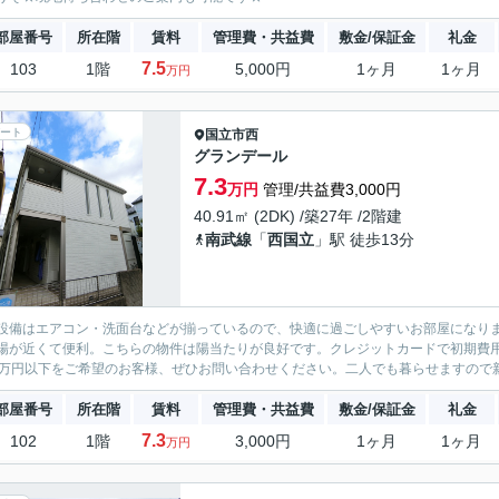
部屋番号
所在階
賃料
管理費・共益費
敷金/保証金
礼金
7.5
103
1階
5,000円
1ヶ月
1ヶ月
万円
ート
国立市
西
グランデール
7.3
万円
管理/共益費3,000円
40.91㎡ (2DK) /築27年 /2階建
南武線
「
西国立
」駅 徒歩13分
設備はエアコン・洗面台などが揃っているので、快適に過ごしやすいお部屋になり
場が近くて便利。こちらの物件は陽当たりが良好です。クレジットカードで初期費
0万円以下をご希望のお客様、ぜひお問い合わせください。二人でも暮らせますので新
部屋番号
所在階
賃料
管理費・共益費
敷金/保証金
礼金
7.3
102
1階
3,000円
1ヶ月
1ヶ月
万円