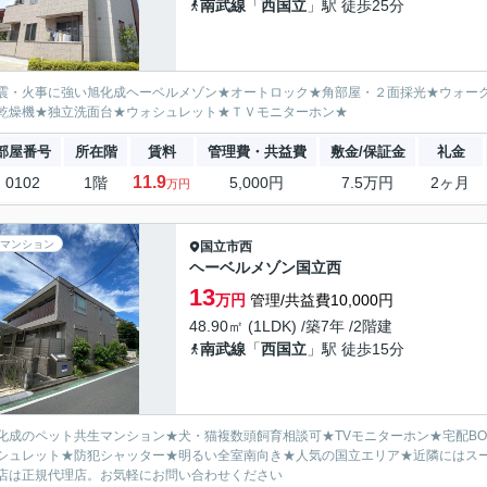
南武線
「
西国立
」駅 徒歩25分
震・火事に強い旭化成ヘーベルメゾン★オートロック★角部屋・２面採光★ウォー
乾燥機★独立洗面台★ウォシュレット★ＴＶモニターホン★
部屋番号
所在階
賃料
管理費・共益費
敷金/保証金
礼金
11.9
0102
1階
5,000円
7.5万円
2ヶ月
万円
マンション
国立市
西
ヘーベルメゾン国立西
13
万円
管理/共益費10,000円
48.90㎡ (1LDK) /築7年 /2階建
南武線
「
西国立
」駅 徒歩15分
化成のペット共生マンション★犬・猫複数頭飼育相談可★TVモニターホン★宅配B
シュレット★防犯シャッター★明るい全室南向き★人気の国立エリア★近隣にはス
店は正規代理店。お気軽にお問い合わせください