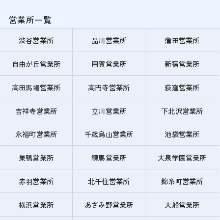
営業所一覧
渋谷営業所
品川営業所
蒲田営業所
自由が丘営業所
用賀営業所
新宿営業所
高田馬場営業所
高円寺営業所
荻窪営業所
吉祥寺営業所
立川営業所
下北沢営業所
永福町営業所
千歳烏山営業所
池袋営業所
巣鴨営業所
練馬営業所
大泉学園営業所
赤羽営業所
北千住営業所
錦糸町営業所
横浜営業所
あざみ野営業所
大船営業所