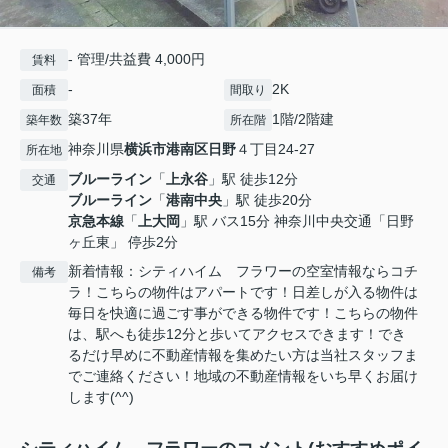
- 管理/共益費 4,000円
賃料
-
2K
面積
間取り
築37年
1階/2階建
築年数
所在階
神奈川県
横浜市港南区
日野
４丁目24-27
所在地
ブルーライン
「
上永谷
」駅 徒歩12分
交通
ブルーライン
「
港南中央
」駅 徒歩20分
京急本線
「
上大岡
」駅 バス15分 神奈川中央交通「日野
ヶ丘東」 停歩2分
新着情報：シティハイム フラワーの空室情報ならコチ
備考
ラ！こちらの物件はアパートです！日差しが入る物件は
毎日を快適に過ごす事ができる物件です！こちらの物件
は、駅へも徒歩12分と歩いてアクセスできます！でき
るだけ早めに不動産情報を集めたい方は当社スタッフま
でご連絡ください！地域の不動産情報をいち早くお届け
します(^^)