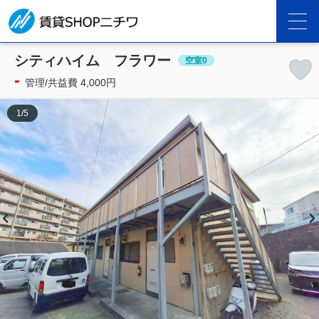
シティハイム フラワー
空室0
-
管理/共益費 4,000円
1
/
5