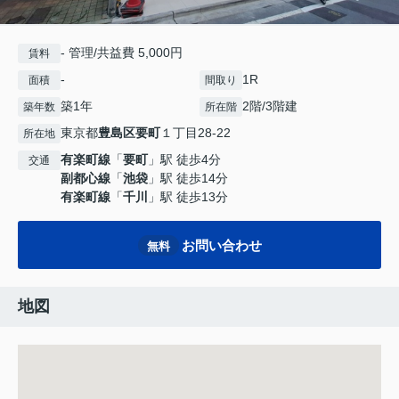
- 管理/共益費 5,000円
賃料
-
1R
面積
間取り
築1年
2階/3階建
築年数
所在階
東京都
豊島区
要町
１丁目28-22
所在地
有楽町線
「
要町
」駅 徒歩4分
交通
副都心線
「
池袋
」駅 徒歩14分
有楽町線
「
千川
」駅 徒歩13分
お問い合わせ
無料
地図