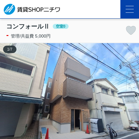
コンフォールⅡ
空室0
-
管理/共益費 5,000円
1
/
7