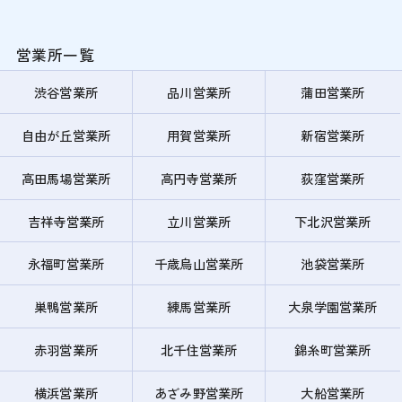
営業所一覧
渋谷営業所
品川営業所
蒲田営業所
自由が丘営業所
用賀営業所
新宿営業所
高田馬場営業所
高円寺営業所
荻窪営業所
吉祥寺営業所
立川営業所
下北沢営業所
永福町営業所
千歳烏山営業所
池袋営業所
巣鴨営業所
練馬営業所
大泉学園営業所
赤羽営業所
北千住営業所
錦糸町営業所
横浜営業所
あざみ野営業所
大船営業所