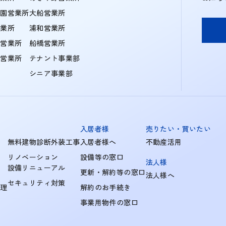
学園営業所
大船営業所
営業所
浦和営業所
住営業所
船橋営業所
町営業所
テナント事業部
シニア事業部
入居者様
売りたい・買いたい
無料建物診断外装工事
入居者様へ
不動産活用
リノベーション
設備等の窓口
法人様
設備リニューアル
更新・解約等の窓口
法人様へ
セキュリティ対策
管理
解約のお手続き
事業用物件の窓口