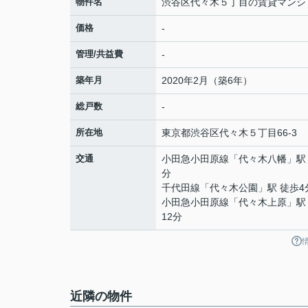
物件名
渋谷区代々木５丁目の賃貸マンシ
価格
-
管理/共益費
-
築年月
2020年2月（築6年）
総戸数
-
所在地
東京都
渋谷区
代々木
５丁目66-3
交通
小田急小田原線
「
代々木八幡
」駅
分
千代田線
「
代々木公園
」駅 徒歩4
小田急小田原線
「
代々木上原
」駅
12分
近隣の物件