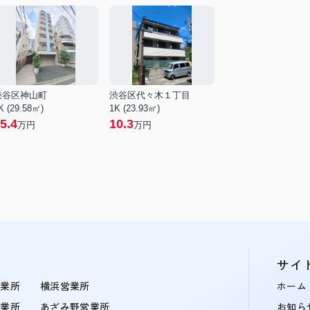
渋谷区神山町
渋谷区代々木１丁目
K (29.58㎡)
1K (23.93㎡)
5.4
10.3
万円
万円
サイ
営業所
横浜営業所
ホーム
営業所
あざみ野営業所
お知ら