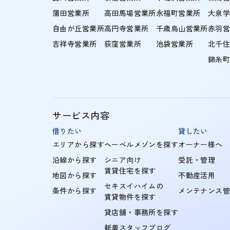
蒲田営業所
高田馬場営業所
永福町営業所
大泉
自由が丘営業所
高円寺営業所
千歳烏山営業所
赤羽
吉祥寺営業所
荻窪営業所
池袋営業所
北千
錦糸
サービス内容
借りたい
貸したい
エリアから探す
ヘーベルメゾンを探す
オーナー様へ
沿線から探す
シニア向け
受託・管理
賃貸住宅を探す
地図から探す
不動産活用
セキスイハイムの
条件から探す
メンテナンス
賃貸物件を探す
貸店舗・事務所を探す
新着スタッフブログ