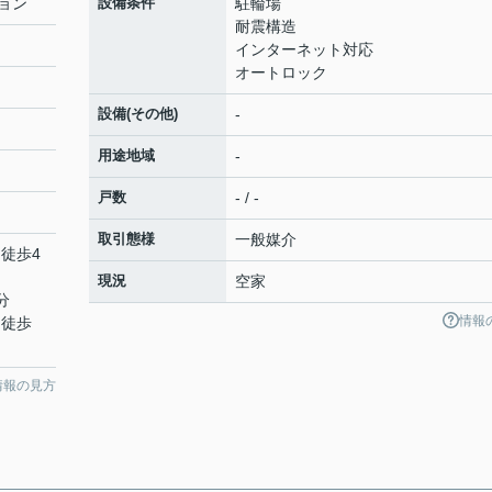
ョン
設備条件
駐輪場
耐震構造
インターネット対応
オートロック
設備(その他)
-
用途地域
-
戸数
- / -
取引態様
一般媒介
 徒歩4
現況
空家
分
情報
 徒歩
情報の見方