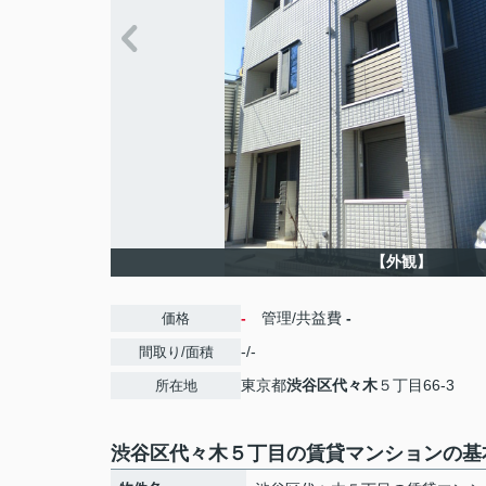
【外観】
-
管理/共益費
-
価格
-/-
間取り/面積
東京都
渋谷区
代々木
５丁目66-3
所在地
渋谷区代々木５丁目の賃貸マンションの基