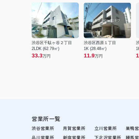
渋谷区千駄ヶ谷２丁目
渋谷区西原１丁目
2LDK (62.79㎡)
1K (28.48㎡)
1
33.3
11.9
1
万円
万円
営業所一覧
渋谷営業所
用賀営業所
立川営業所
巣鴨
品川営業所
新宿営業所
下北沢営業所
練馬