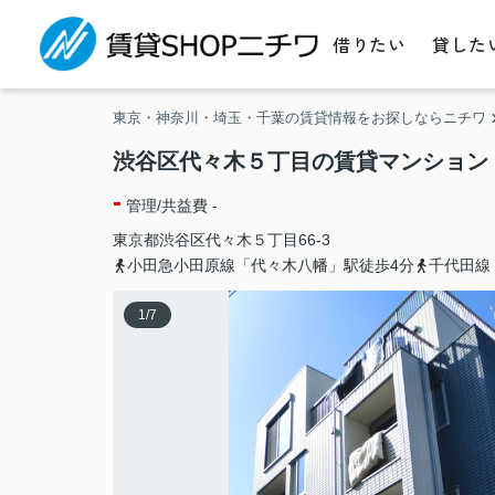
借りたい
貸した
東京・神奈川・埼玉・千葉の賃貸情報をお探しならニチワ
渋谷区代々木５丁目の賃貸マンション
-
管理/共益費 -
東京都
渋谷区
代々木
５丁目66-3
小田急小田原線「代々木八幡」駅徒歩4分
千代田線
1
/
7