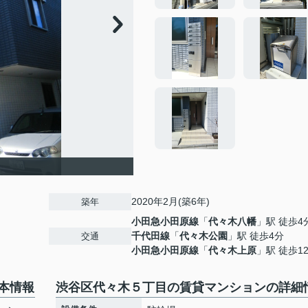
2020年2月(築6年)
築年
小田急小田原線
「
代々木八幡
」駅 徒歩4
千代田線
「
代々木公園
」駅 徒歩4分
交通
小田急小田原線
「
代々木上原
」駅 徒歩1
本情報
渋谷区代々木５丁目の賃貸マンションの詳細