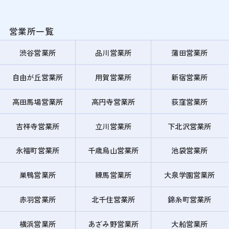
営業所一覧
渋谷営業所
品川営業所
蒲田営業所
自由が丘営業所
用賀営業所
新宿営業所
高田馬場営業所
高円寺営業所
荻窪営業所
吉祥寺営業所
立川営業所
下北沢営業所
永福町営業所
千歳烏山営業所
池袋営業所
巣鴨営業所
練馬営業所
大泉学園営業所
赤羽営業所
北千住営業所
錦糸町営業所
横浜営業所
あざみ野営業所
大船営業所