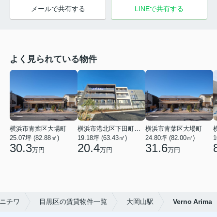
メールで共有する
LINEで共有する
よく見られている物件
横浜市青葉区大場町
横浜市港北区下田町２丁目
横浜市青葉区大場町
25.07坪 (82.88㎡)
19.18坪 (63.43㎡)
24.80坪 (82.00㎡)
1
30.3
20.4
31.6
万円
万円
万円
ニチワ
目黒区の賃貸物件一覧
大岡山駅
Verno Arima