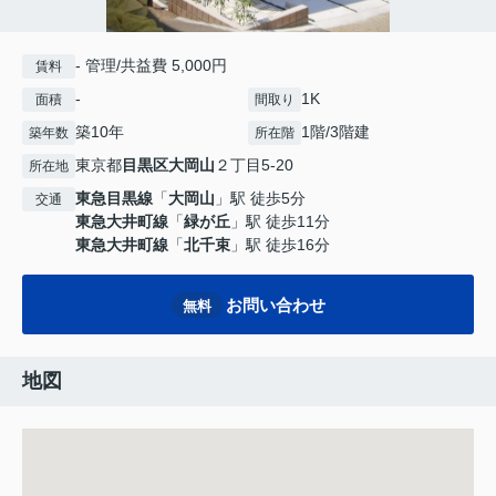
- 管理/共益費 5,000円
賃料
-
1K
面積
間取り
築10年
1階/3階建
築年数
所在階
東京都
目黒区
大岡山
２丁目5-20
所在地
東急目黒線
「
大岡山
」駅 徒歩5分
交通
東急大井町線
「
緑が丘
」駅 徒歩11分
東急大井町線
「
北千束
」駅 徒歩16分
お問い合わせ
無料
地図